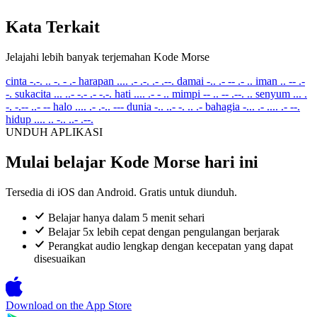
Kata Terkait
Jelajahi lebih banyak terjemahan Kode Morse
cinta
-.-. .. -. - .-
harapan
.... .- .-. .- .--.
damai
-.. .- -- .- ..
iman
.. -- .-
-.
sukacita
... ..- -.- .- -.-.
hati
.... .- - ..
mimpi
-- .. -- .--. ..
senyum
... .
-. -.-- ..- --
halo
.... .- .-.. ---
dunia
-.. ..- -. .. .-
bahagia
-... .- .... .- --.
hidup
.... .. -.. ..- .--.
UNDUH APLIKASI
Mulai belajar Kode Morse hari ini
Tersedia di iOS dan Android. Gratis untuk diunduh.
Belajar hanya dalam 5 menit sehari
Belajar 5x lebih cepat dengan pengulangan berjarak
Perangkat audio lengkap dengan kecepatan yang dapat
disesuaikan
Download on the
App Store