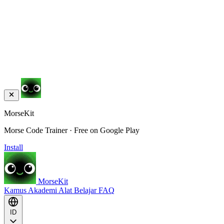
MorseKit
Morse Code Trainer · Free on Google Play
Install
MorseKit
Kamus
Akademi
Alat
Belajar
FAQ
ID