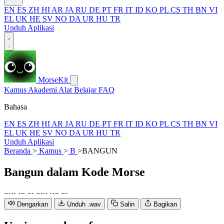
EN
ES
ZH
HI
AR
JA
RU
DE
PT
FR
IT
ID
KO
PL
CS
TH
BN
VI
EL
UK
HE
SV
NO
DA
UR
HU
TR
Unduh Aplikasi
MorseKit
Kamus
Akademi
Alat
Belajar
FAQ
Bahasa
EN
ES
ZH
HI
AR
JA
RU
DE
PT
FR
IT
ID
KO
PL
CS
TH
BN
VI
EL
UK
HE
SV
NO
DA
UR
HU
TR
Unduh Aplikasi
Beranda
>
Kamus
>
B
>
BANGUN
Bangun
dalam Kode Morse
−
·
·
·
·
−
−
·
−
−
·
·
·
−
−
·
Dengarkan
Unduh .wav
Salin
Bagikan