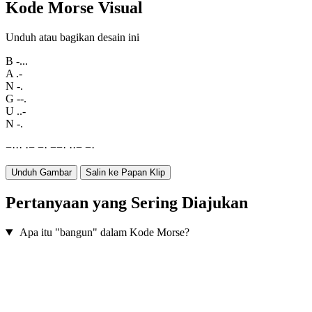
Kode Morse Visual
Unduh atau bagikan desain ini
B
-...
A
.-
N
-.
G
--.
U
..-
N
-.
−
·
·
·
·
−
−
·
−
−
·
·
·
−
−
·
Unduh Gambar
Salin ke Papan Klip
Pertanyaan yang Sering Diajukan
Apa itu "bangun" dalam Kode Morse?