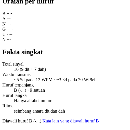
Uraian per huruf
B
−
·
·
·
A
·
−
N
−
·
G
−
−
·
U
·
·
−
N
−
·
Fakta singkat
Total sinyal
16 (9 dit + 7 dah)
Waktu transmisi
~5.5d pada 12 WPM · ~3.3d pada 20 WPM
Huruf terpanjang
B (-...) · 9 satuan
Huruf langka
Hanya alfabet umum
Ritme
seimbang antara dit dan dah
Diawali huruf B (-...)
Kata lain yang diawali huruf B