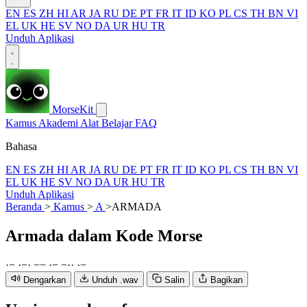
EN
ES
ZH
HI
AR
JA
RU
DE
PT
FR
IT
ID
KO
PL
CS
TH
BN
VI
EL
UK
HE
SV
NO
DA
UR
HU
TR
Unduh Aplikasi
MorseKit
Kamus
Akademi
Alat
Belajar
FAQ
Bahasa
EN
ES
ZH
HI
AR
JA
RU
DE
PT
FR
IT
ID
KO
PL
CS
TH
BN
VI
EL
UK
HE
SV
NO
DA
UR
HU
TR
Unduh Aplikasi
Beranda
>
Kamus
>
A
>
ARMADA
Armada
dalam Kode Morse
·
−
·
−
·
−
−
·
−
−
·
·
·
−
Dengarkan
Unduh .wav
Salin
Bagikan