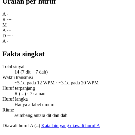
Uraian per huruf
A
·
−
R
·
−
·
M
−
−
A
·
−
D
−
·
·
A
·
−
Fakta singkat
Total sinyal
14 (7 dit + 7 dah)
Waktu transmisi
~5.1d pada 12 WPM · ~3.1d pada 20 WPM
Huruf terpanjang
R (.-.) · 7 satuan
Huruf langka
Hanya alfabet umum
Ritme
seimbang antara dit dan dah
Diawali huruf A (.-)
Kata lain yang diawali huruf A