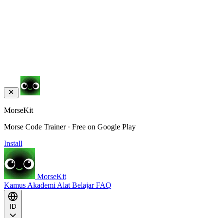
MorseKit
Morse Code Trainer · Free on Google Play
Install
MorseKit
Kamus
Akademi
Alat
Belajar
FAQ
ID