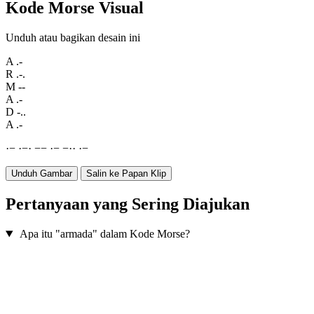
Kode Morse Visual
Unduh atau bagikan desain ini
A
.-
R
.-.
M
--
A
.-
D
-..
A
.-
·
−
·
−
·
−
−
·
−
−
·
·
·
−
Unduh Gambar
Salin ke Papan Klip
Pertanyaan yang Sering Diajukan
Apa itu "armada" dalam Kode Morse?