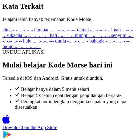
Kata Terkait
Jelajahi lebih banyak terjemahan Kode Morse
cinta
-.-. .. -. - .-
harapan
.... .- .-. .- .--.
damai
-.. .- -- .- ..
iman
.. -- .-
-.
sukacita
... ..- -.- .- -.-.
hati
.... .- - ..
mimpi
-- .. -- .--. ..
senyum
... .
-. -.-- ..- --
halo
.... .- .-.. ---
dunia
-.. ..- -. .. .-
bahagia
-... .- .... .- --.
hidup
.... .. -.. ..- .--.
UNDUH APLIKASI
Mulai belajar Kode Morse hari ini
Tersedia di iOS dan Android. Gratis untuk diunduh.
Belajar hanya dalam 5 menit sehari
Belajar 5x lebih cepat dengan pengulangan berjarak
Perangkat audio lengkap dengan kecepatan yang dapat
disesuaikan
Download on the
App Store