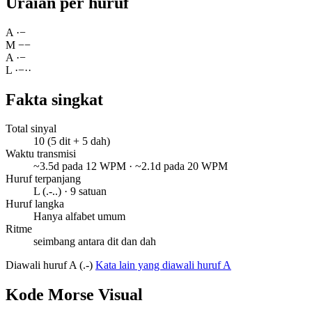
Uraian per huruf
A
·
−
M
−
−
A
·
−
L
·
−
·
·
Fakta singkat
Total sinyal
10 (5 dit + 5 dah)
Waktu transmisi
~3.5d pada 12 WPM · ~2.1d pada 20 WPM
Huruf terpanjang
L (.-..) · 9 satuan
Huruf langka
Hanya alfabet umum
Ritme
seimbang antara dit dan dah
Diawali huruf A (.-)
Kata lain yang diawali huruf A
Kode Morse Visual