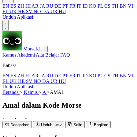
EN
ES
ZH
HI
AR
JA
RU
DE
PT
FR
IT
ID
KO
PL
CS
TH
BN
VI
EL
UK
HE
SV
NO
DA
UR
HU
Unduh Aplikasi
MorseKit
Kamus
Akademi
Alat
Belajar
FAQ
Bahasa
EN
ES
ZH
HI
AR
JA
RU
DE
PT
FR
IT
ID
KO
PL
CS
TH
BN
VI
EL
UK
HE
SV
NO
DA
UR
HU
Unduh Aplikasi
Beranda
>
Kamus
>
A
>
AMAL
Amal
dalam Kode Morse
·
−
−
−
·
−
·
−
·
·
Dengarkan
Unduh .wav
Salin
Bagikan