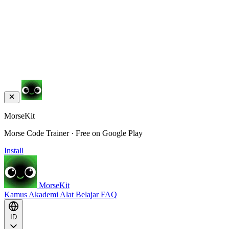
MorseKit
Morse Code Trainer · Free on Google Play
Install
MorseKit
Kamus
Akademi
Alat
Belajar
FAQ
ID