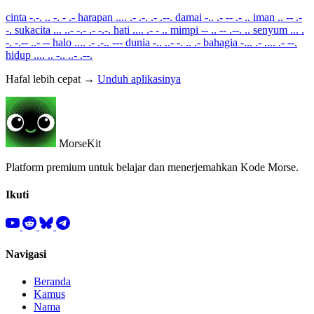
cinta
-.-. .. -. - .-
harapan
.... .- .-. .- .--.
damai
-.. .- -- .- ..
iman
.. -- .-
-.
sukacita
... ..- -.- .- -.-.
hati
.... .- - ..
mimpi
-- .. -- .--. ..
senyum
... .
-. -.-- ..- --
halo
.... .- .-.. ---
dunia
-.. ..- -. .. .-
bahagia
-... .- .... .- --.
hidup
.... .. -.. ..- .--.
Hafal lebih cepat →
Unduh aplikasinya
MorseKit
Platform premium untuk belajar dan menerjemahkan Kode Morse.
Ikuti
Navigasi
Beranda
Kamus
Nama