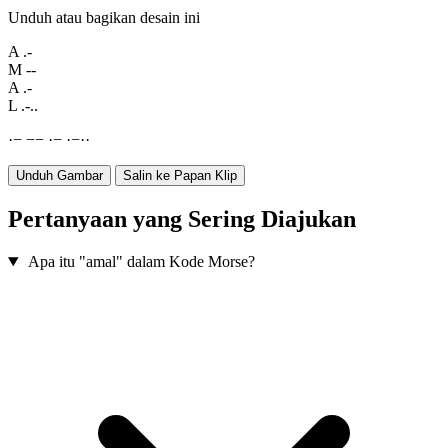
Unduh atau bagikan desain ini
A
.-
M
--
A
.-
L
.-..
·
−
−
−
·
−
·
−
·
·
Unduh Gambar
Salin ke Papan Klip
Pertanyaan yang Sering Diajukan
Apa itu "amal" dalam Kode Morse?