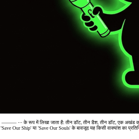
·· ——— ···
के रूप में लिखा जाता है: तीन डॉट, तीन डैश, तीन डॉट, एक अखंड क्
निम 'Save Our Ship' या 'Save Our Souls' के बावजूद यह किसी वाक्यांश का प्रतिन