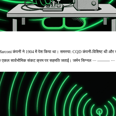
Marconi कंपनी ने 1904 में पेश किया था। समस्या: CQD कंपनी-विशिष्ट थी और 
ं ने एक एकल सार्वभौमिक संकट क्रम पर सहमति जताई। जर्मन सिग्नल
··· ——— ···