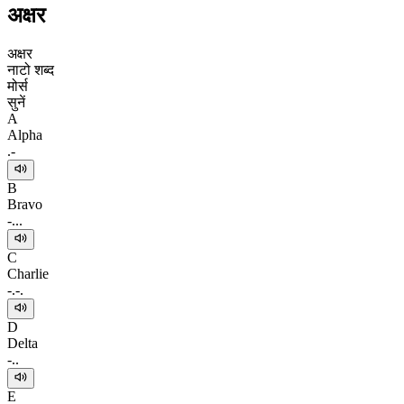
अक्षर
अक्षर
नाटो शब्द
मोर्स
सुनें
A
Alpha
.-
B
Bravo
-...
C
Charlie
-.-.
D
Delta
-..
E