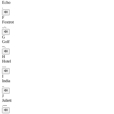
Echo
.
F
Foxtrot
..-.
G
Golf
--.
H
Hotel
....
I
India
..
J
Juliett
.---