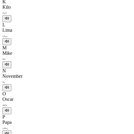
K
Kilo
-.-
L
Lima
.-..
M
Mike
--
N
November
-.
O
Oscar
---
P
Papa
.--.