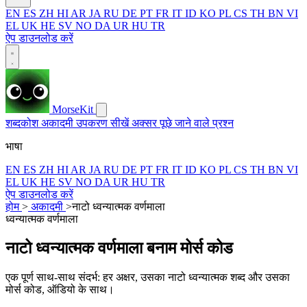
EN
ES
ZH
HI
AR
JA
RU
DE
PT
FR
IT
ID
KO
PL
CS
TH
BN
VI
EL
UK
HE
SV
NO
DA
UR
HU
TR
ऐप डाउनलोड करें
MorseKit
शब्दकोश
अकादमी
उपकरण
सीखें
अक्सर पूछे जाने वाले प्रश्न
भाषा
EN
ES
ZH
HI
AR
JA
RU
DE
PT
FR
IT
ID
KO
PL
CS
TH
BN
VI
EL
UK
HE
SV
NO
DA
UR
HU
TR
ऐप डाउनलोड करें
होम
>
अकादमी
>
नाटो ध्वन्यात्मक वर्णमाला
ध्वन्यात्मक वर्णमाला
नाटो ध्वन्यात्मक वर्णमाला बनाम मोर्स कोड
एक पूर्ण साथ-साथ संदर्भ: हर अक्षर, उसका नाटो ध्वन्यात्मक शब्द और उसका
मोर्स कोड, ऑडियो के साथ।