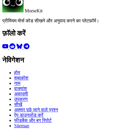
MorseKit
प्रीमियम मोर्स कोड सीखने और अनुवाद करने का प्लेटफ़ॉर्म।
फ़ॉलो करें
नेविगेशन
होम
शब्दकोश
नाम
वाक्यांश
अकादमी
उपकरण
सीखें
अक्सर पूछे जाने वाले प्रश्न
ऐप डाउनलोड करें
फीडबैक और बग रिपोर्ट
Sitemap