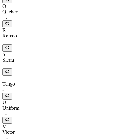
Q
Quebec
--.-
R
Romeo
.-.
S
Sierra
...
T
Tango
-
U
Uniform
..-
V
Victor
...-