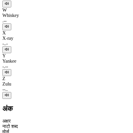
W
Whiskey
.--
X
X-ray
-..-
Y
Yankee
-.--
Z
Zulu
--..
अंक
अक्षर
नाटो शब्द
मोर्स