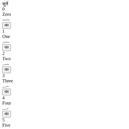
सुनें
0
Zero
-----
1
One
.----
2
Two
..---
3
Three
...--
4
Four
....-
5
Five