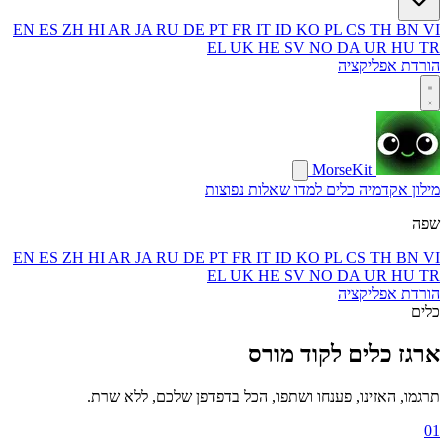
EN
ES
ZH
HI
AR
JA
RU
DE
PT
FR
IT
ID
KO
PL
CS
TH
BN
VI
EL
UK
HE
SV
NO
DA
UR
HU
TR
הורדת אפליקציה
MorseKit
מילון
אקדמיה
כלים
למדו
שאלות נפוצות
שפה
EN
ES
ZH
HI
AR
JA
RU
DE
PT
FR
IT
ID
KO
PL
CS
TH
BN
VI
EL
UK
HE
SV
NO
DA
UR
HU
TR
הורדת אפליקציה
כלים
ארגז כלים לקוד מורס
תרגמו, האזינו, פענחו ושתפו, הכל בדפדפן שלכם, ללא שרת.
01