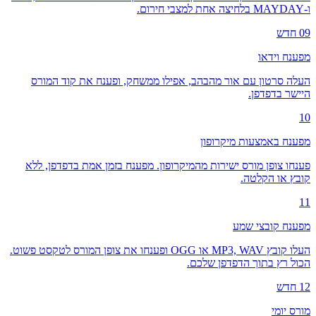
ו-MAYDAY בלחיצה אחת למצבי חירום.
09
חדש
מפענח וידאו
העלה סרטון עם אור מהבהב, אפילו ממשחק, ופענח את קוד המורס
היישר בדפדפן.
10
מפענח באמצעות מיקרופון
פענחו צופן מורס ישירות מהמיקרופון. מפענח בזמן אמת בדפדפן, ללא
קובץ או הקלטה.
11
מפענח קובצי שמע
העלו קובץ MP3, WAV או OGG ופענחו את צופן המורס לטקסט פשוט.
הכול רץ בתוך הדפדפן שלכם.
12
חדש
מורס יומי