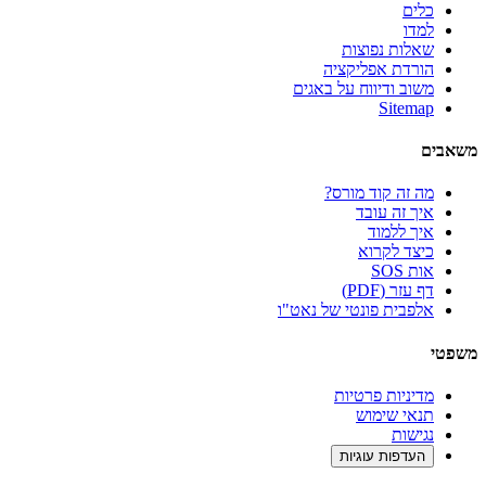
כלים
למדו
שאלות נפוצות
הורדת אפליקציה
משוב ודיווח על באגים
Sitemap
משאבים
מה זה קוד מורס?
איך זה עובד
איך ללמוד
כיצד לקרוא
אות SOS
דף עזר (PDF)
אלפבית פונטי של נאט"ו
משפטי
מדיניות פרטיות
תנאי שימוש
נגישות
העדפות עוגיות