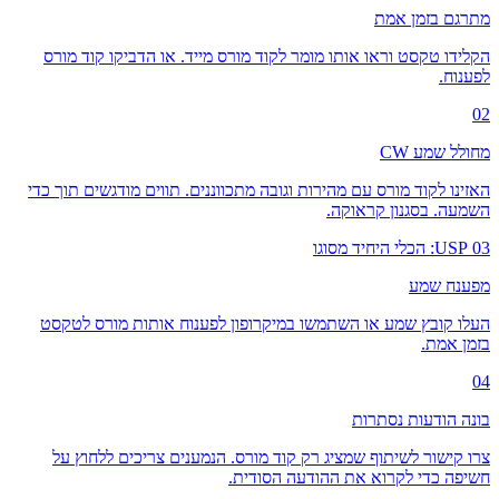
מתרגם בזמן אמת
הקלידו טקסט וראו אותו מומר לקוד מורס מייד. או הדביקו קוד מורס
לפענוח.
02
מחולל שמע CW
האזינו לקוד מורס עם מהירות וגובה מתכווננים. תווים מודגשים תוך כדי
השמעה. בסגנון קראוקה.
03
USP: הכלי היחיד מסוגו
מפענח שמע
העלו קובץ שמע או השתמשו במיקרופון לפענוח אותות מורס לטקסט
בזמן אמת.
04
בונה הודעות נסתרות
צרו קישור לשיתוף שמציג רק קוד מורס. הנמענים צריכים ללחוץ על
חשיפה כדי לקרוא את ההודעה הסודית.