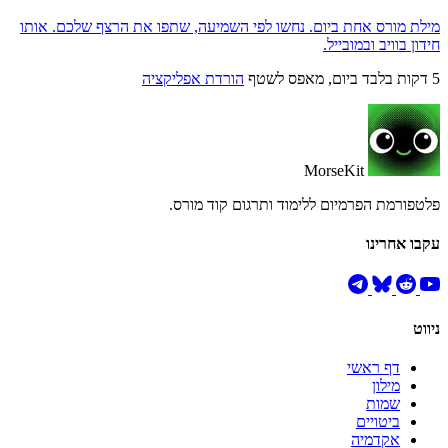
מילת מורס אחת ביום. נחשו לפי השמיעה, שתפו את הרצף שלכם. אותו
חידון בוויב ובמובייל.
5 דקות בלבד ביום, מאפס לשטף
הורדת אפליקציה
MorseKit
פלטפורמת הפרמיום ללימוד ותרגום קוד מורס.
עקבו אחרינו
ניווט
דף ראשי
מילון
שמות
ביטויים
אקדמיה