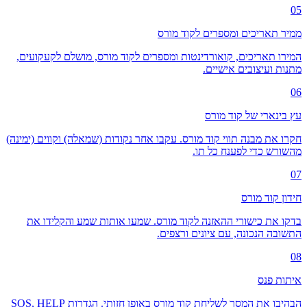
05
ממיר תאריכים ומספרים לקוד מורס
המירו תאריכים, קואורדינטות ומספרים לקוד מורס, מושלם לקעקועים,
מתנות ועיצובים אישיים.
06
עץ בינארי של קוד מורס
חקרו את מבנה תווי קוד מורס. עקבו אחר נקודות (שמאלה) וקווים (ימינה)
מהשורש כדי לפענח כל תו.
07
חידון קוד מורס
בדקו את כישורי ההאזנה לקוד מורס. שמעו אותות שמע והקלידו את
התשובה הנכונה, עם ציונים ורצפים.
08
איתות פנס
הבהיבו את המסך לשליחת קוד מורס באופן חזותי. הגדרות SOS, HELP