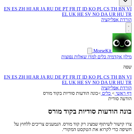
EN
ES
ZH
HI
AR
JA
RU
DE
PT
FR
IT
ID
KO
PL
CS
TH
BN
VI
EL
UK
HE
SV
NO
DA
UR
HU
TR
הורדת אפליקציה
MorseKit
מילון
אקדמיה
כלים
למדו
שאלות נפוצות
שפה
EN
ES
ZH
HI
AR
JA
RU
DE
PT
FR
IT
ID
KO
PL
CS
TH
BN
VI
EL
UK
HE
SV
NO
DA
UR
HU
TR
הורדת אפליקציה
דף ראשי
>
כלים
>
בונה הודעות סודיות בקוד מורס
הודעה סודית
בונה הודעות סודיות בקוד מורס
צרו קישור לשיתוף שמציג רק קוד מורס. הנמענים צריכים ללחוץ על
חשיפה כדי לקרוא את הטקסט המקורי.