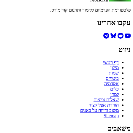
פלטפורמת הפרמיום ללימוד ותרגום קוד מורס.
עקבו אחרינו
ניווט
דף ראשי
מילון
שמות
ביטויים
אקדמיה
כלים
למדו
שאלות נפוצות
הורדת אפליקציה
משוב ודיווח על באגים
Sitemap
משאבים