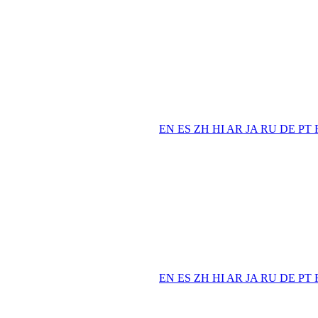
EN
ES
ZH
HI
AR
JA
RU
DE
PT
EN
ES
ZH
HI
AR
JA
RU
DE
PT