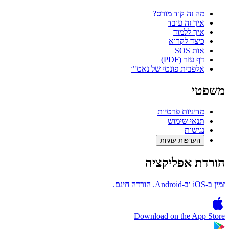
מה זה קוד מורס?
איך זה עובד
איך ללמוד
כיצד לקרוא
אות SOS
דף עזר (PDF)
אלפבית פונטי של נאט"ו
משפטי
מדיניות פרטיות
תנאי שימוש
נגישות
העדפות עוגיות
הורדת אפליקציה
זמין ב-iOS וב-Android. הורדה חינם.
Download on the
App Store