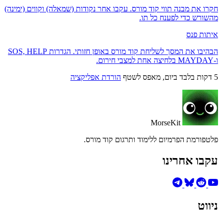
חקרו את מבנה תווי קוד מורס. עקבו אחר נקודות (שמאלה) וקווים (ימינה)
מהשורש כדי לפענח כל תו.
איתות פנס
הבהיבו את המסך לשליחת קוד מורס באופן חזותי. הגדרות SOS, HELP
ו-MAYDAY בלחיצה אחת למצבי חירום.
5 דקות בלבד ביום, מאפס לשטף
הורדת אפליקציה
MorseKit
פלטפורמת הפרמיום ללימוד ותרגום קוד מורס.
עקבו אחרינו
ניווט