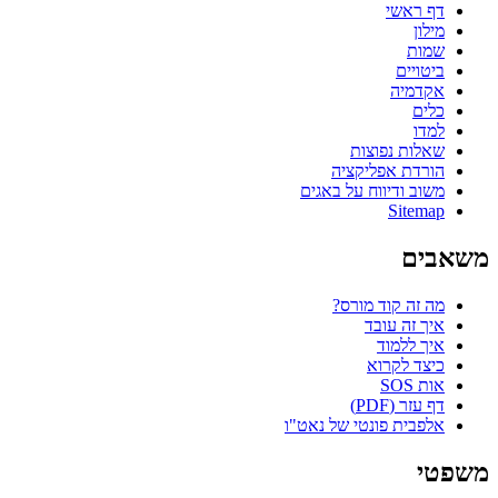
דף ראשי
מילון
שמות
ביטויים
אקדמיה
כלים
למדו
שאלות נפוצות
הורדת אפליקציה
משוב ודיווח על באגים
Sitemap
משאבים
מה זה קוד מורס?
איך זה עובד
איך ללמוד
כיצד לקרוא
אות SOS
דף עזר (PDF)
אלפבית פונטי של נאט"ו
משפטי