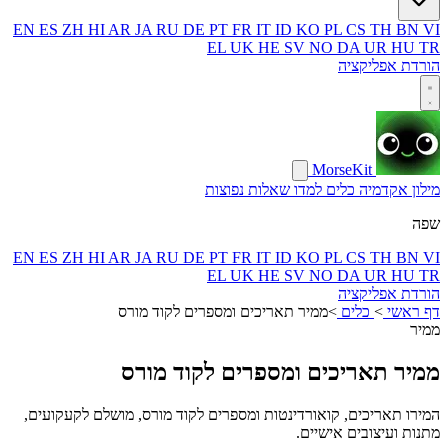
EN
ES
ZH
HI
AR
JA
RU
DE
PT
FR
IT
ID
KO
PL
CS
TH
BN
VI
EL
UK
HE
SV
NO
DA
UR
HU
TR
הורדת אפליקציה
MorseKit
מילון
אקדמיה
כלים
למדו
שאלות נפוצות
שפה
EN
ES
ZH
HI
AR
JA
RU
DE
PT
FR
IT
ID
KO
PL
CS
TH
BN
VI
EL
UK
HE
SV
NO
DA
UR
HU
TR
הורדת אפליקציה
דף ראשי
>
כלים
>
ממיר תאריכים ומספרים לקוד מורס
ממיר
ממיר תאריכים ומספרים לקוד מורס
המירו תאריכים, קואורדינטות ומספרים לקוד מורס, מושלם לקעקועים,
מתנות ועיצובים אישיים.