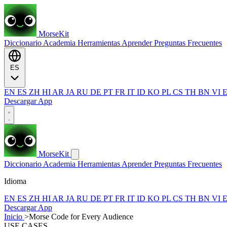
MorseKit
Diccionario
Academia
Herramientas
Aprender
Preguntas Frecuentes
ES
EN
ES
ZH
HI
AR
JA
RU
DE
PT
FR
IT
ID
KO
PL
CS
TH
BN
VI
Descargar App
MorseKit
Diccionario
Academia
Herramientas
Aprender
Preguntas Frecuentes
Idioma
EN
ES
ZH
HI
AR
JA
RU
DE
PT
FR
IT
ID
KO
PL
CS
TH
BN
VI
Descargar App
Inicio
>
Morse Code for Every Audience
USE CASES