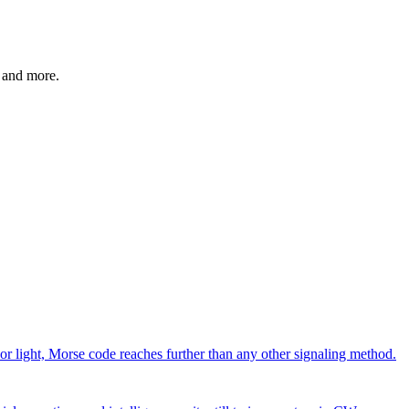
, and more.
or light, Morse code reaches further than any other signaling method.