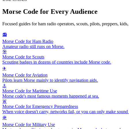
Morse Code for Every Audience
Focused guides for ham radio operators, scouts, pilots, preppers, kids
📻
Morse Code for Ham Radio
Amateur radio still runs on Morse.
🎯
Morse Code for Scouts
Scouting badges in dozens of countries include Morse code.
✈️
Morse Code for Aviation
Pilots learn Morse mainly to identify navigation aids.
⚓
Morse Code for Maritime Use
Morse code's most famous moments happened at sea.
🚨
Morse Code for Emergency Preparedness
When voice doesn't carry, networks fail, or you can only make sound 
🪖
Morse Code for Military Use