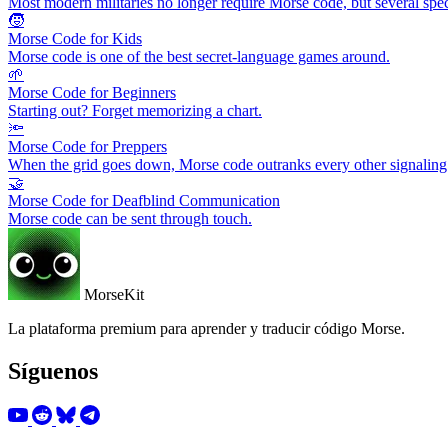
Most modern militaries no longer require Morse code, but several specia
🧒
Morse Code for Kids
Morse code is one of the best secret-language games around.
🌱
Morse Code for Beginners
Starting out? Forget memorizing a chart.
🔦
Morse Code for Preppers
When the grid goes down, Morse code outranks every other signaling
🤝
Morse Code for Deafblind Communication
Morse code can be sent through touch.
MorseKit
La plataforma premium para aprender y traducir código Morse.
Síguenos