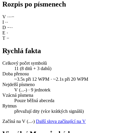
Rozpis po písmenech
V
·
·
·
−
I
·
·
D
−
·
·
E
·
T
−
Rychlá fakta
Celkový počet symbolů
11 (8 ditů + 3 dahů)
Doba přenosu
~3.5s při 12 WPM · ~2.1s při 20 WPM
Nejdelší písmeno
V (...-) · 9 jednotek
Vzácná písmena
Pouze běžná abeceda
Rytmus
převažují dity (více krátkých signálů)
Začíná na V (...-)
Další slova začínající na V