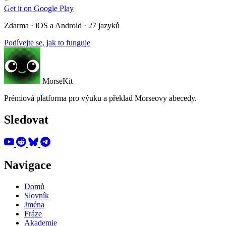
Get it on
Google Play
Zdarma · iOS a Android · 27 jazyků
Podívejte se, jak to funguje
MorseKit
Prémiová platforma pro výuku a překlad Morseovy abecedy.
Sledovat
Navigace
Domů
Slovník
Jména
Fráze
Akademie