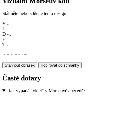
Vizuální Morseův kód
Stáhněte nebo sdílejte tento design
V
...-
I
..
D
-..
E
.
T
-
·
·
·
−
·
·
−
·
·
·
−
Stáhnout obrázek
Kopírovat do schránky
Časté dotazy
Jak vypadá "videt" v Morseově abecedě?