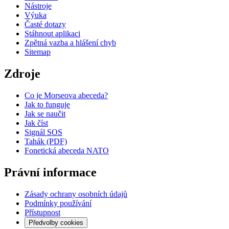
Nástroje
Výuka
Časté dotazy
Stáhnout aplikaci
Zpětná vazba a hlášení chyb
Sitemap
Zdroje
Co je Morseova abeceda?
Jak to funguje
Jak se naučit
Jak číst
Signál SOS
Tahák (PDF)
Fonetická abeceda NATO
Právní informace
Zásady ochrany osobních údajů
Podmínky používání
Přístupnost
Předvolby cookies