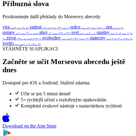
Příbuzná slova
Prozkoumejte další překlady do Morseovy abecedy
vira
...- .. .-. .-
radost
.-. .- -.. --- ... -
srdce
... .-. -.. -.-. .
sen
... . -.
usmev
..- ... -- . ...-
ahoj
.- .... --- .---
svet
... ...- . -
stastny
... - .- ... - -.
-.
zivot
--.. .. ...- --- -
svobodny
... ...- --- -... --
statecny
... - .- - . -.-. -.
svetlo
... ...- . - .-.. --
STÁHNĚTE SI APLIKACI
Začněte se učit Morseovu abecedu ještě
dnes
Dostupné pro iOS a Android. Stažení zdarma.
Učte se jen 5 minut denně
5× rychlejší učení s rozloženým opakováním
Kompletní zvukové nástroje s nastavitelnou rychlostí
Download on the
App Store