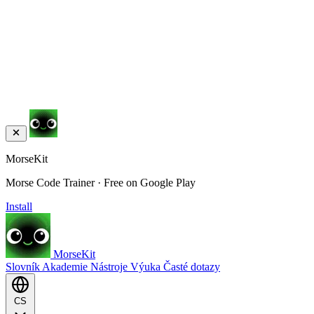
MorseKit
Morse Code Trainer · Free on Google Play
Install
MorseKit
Slovník
Akademie
Nástroje
Výuka
Časté dotazy
CS