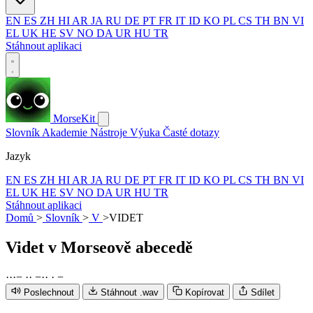
EN
ES
ZH
HI
AR
JA
RU
DE
PT
FR
IT
ID
KO
PL
CS
TH
BN
VI
EL
UK
HE
SV
NO
DA
UR
HU
TR
Stáhnout aplikaci
MorseKit
Slovník
Akademie
Nástroje
Výuka
Časté dotazy
Jazyk
EN
ES
ZH
HI
AR
JA
RU
DE
PT
FR
IT
ID
KO
PL
CS
TH
BN
VI
EL
UK
HE
SV
NO
DA
UR
HU
TR
Stáhnout aplikaci
Domů
>
Slovník
>
V
>
VIDET
Videt
v Morseově abecedě
·
·
·
−
·
·
−
·
·
·
−
Poslechnout
Stáhnout .wav
Kopírovat
Sdílet