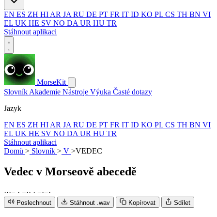
EN
ES
ZH
HI
AR
JA
RU
DE
PT
FR
IT
ID
KO
PL
CS
TH
BN
VI
EL
UK
HE
SV
NO
DA
UR
HU
TR
Stáhnout aplikaci
MorseKit
Slovník
Akademie
Nástroje
Výuka
Časté dotazy
Jazyk
EN
ES
ZH
HI
AR
JA
RU
DE
PT
FR
IT
ID
KO
PL
CS
TH
BN
VI
EL
UK
HE
SV
NO
DA
UR
HU
TR
Stáhnout aplikaci
Domů
>
Slovník
>
V
>
VEDEC
Vedec
v Morseově abecedě
·
·
·
−
·
−
·
·
·
−
·
−
·
Poslechnout
Stáhnout .wav
Kopírovat
Sdílet