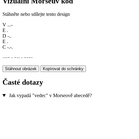
Vizuální Morseův kód
Stáhněte nebo sdílejte tento design
V
...-
E
.
D
-..
E
.
C
-.-.
·
·
·
−
·
−
·
·
·
−
·
−
·
Stáhnout obrázek
Kopírovat do schránky
Časté dotazy
Jak vypadá "vedec" v Morseově abecedě?