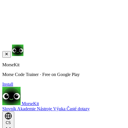
MorseKit
Morse Code Trainer · Free on Google Play
Install
MorseKit
Slovník
Akademie
Nástroje
Výuka
Časté dotazy
CS