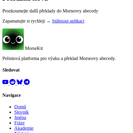
Prozkoumejte další překlady do Morseovy abecedy
Zapamatujte si rychleji →
Stáhnout aplikaci
MorseKit
Prémiová platforma pro výuku a překlad Morseovy abecedy.
Sledovat
Navigace
Domů
Slovník
Jména
Fráze
Akademie