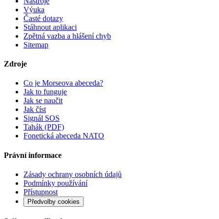
Nástroje
Výuka
Časté dotazy
Stáhnout aplikaci
Zpětná vazba a hlášení chyb
Sitemap
Zdroje
Co je Morseova abeceda?
Jak to funguje
Jak se naučit
Jak číst
Signál SOS
Tahák (PDF)
Fonetická abeceda NATO
Právní informace
Zásady ochrany osobních údajů
Podmínky používání
Přístupnost
Předvolby cookies