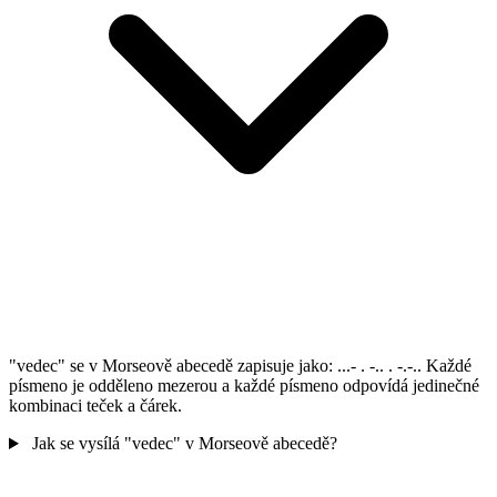
"vedec" se v Morseově abecedě zapisuje jako: ...- . -.. . -.-.. Každé
písmeno je odděleno mezerou a každé písmeno odpovídá jedinečné
kombinaci teček a čárek.
Jak se vysílá "vedec" v Morseově abecedě?