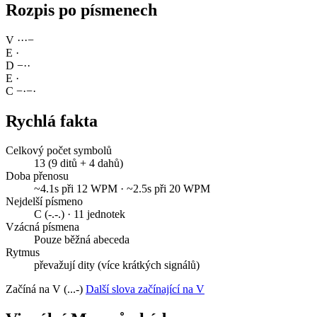
Rozpis po písmenech
V
·
·
·
−
E
·
D
−
·
·
E
·
C
−
·
−
·
Rychlá fakta
Celkový počet symbolů
13 (9 ditů + 4 dahů)
Doba přenosu
~4.1s při 12 WPM · ~2.5s při 20 WPM
Nejdelší písmeno
C (-.-.) · 11 jednotek
Vzácná písmena
Pouze běžná abeceda
Rytmus
převažují dity (více krátkých signálů)
Začíná na V (...-)
Další slova začínající na V