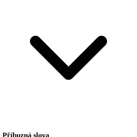
Příbuzná slova