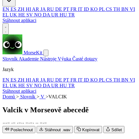
EN
ES
ZH
HI
AR
JA
RU
DE
PT
FR
IT
ID
KO
PL
CS
TH
BN
VI
EL
UK
HE
SV
NO
DA
UR
HU
TR
Stáhnout aplikaci
MorseKit
Slovník
Akademie
Nástroje
Výuka
Časté dotazy
Jazyk
EN
ES
ZH
HI
AR
JA
RU
DE
PT
FR
IT
ID
KO
PL
CS
TH
BN
VI
EL
UK
HE
SV
NO
DA
UR
HU
TR
Stáhnout aplikaci
Domů
>
Slovník
>
V
>
VALCIK
Valcik
v Morseově abecedě
·
·
·
−
·
−
·
−
·
·
−
·
−
·
·
·
−
·
−
Poslechnout
Stáhnout .wav
Kopírovat
Sdílet