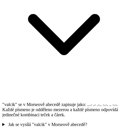
"valcik" se v Morseově abecedě zapisuje jako: ...- .- .-.. -.-. .. -.-.
Každé písmeno je odděleno mezerou a každé písmeno odpovídá
jedinečné kombinaci teček a čárek.
Jak se vysílá "valcik" v Morseově abecedě?