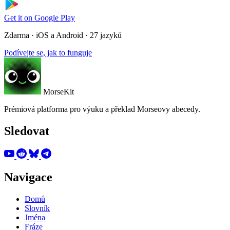
Get it on
Google Play
Zdarma · iOS a Android · 27 jazyků
Podívejte se, jak to funguje
MorseKit
Prémiová platforma pro výuku a překlad Morseovy abecedy.
Sledovat
Navigace
Domů
Slovník
Jména
Fráze