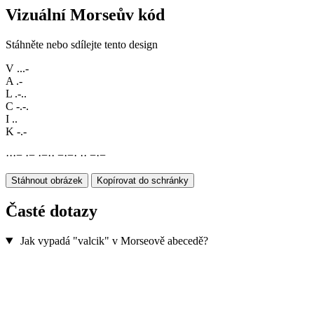
Vizuální Morseův kód
Stáhněte nebo sdílejte tento design
V
...-
A
.-
L
.-..
C
-.-.
I
..
K
-.-
·
·
·
−
·
−
·
−
·
·
−
·
−
·
·
·
−
·
−
Stáhnout obrázek
Kopírovat do schránky
Časté dotazy
Jak vypadá "valcik" v Morseově abecedě?