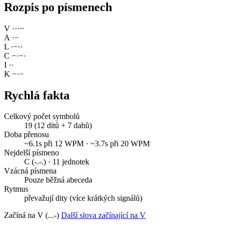
Rozpis po písmenech
V
·
·
·
−
A
·
−
L
·
−
·
·
C
−
·
−
·
I
·
·
K
−
·
−
Rychlá fakta
Celkový počet symbolů
19 (12 ditů + 7 dahů)
Doba přenosu
~6.1s při 12 WPM · ~3.7s při 20 WPM
Nejdelší písmeno
C (-.-.) · 11 jednotek
Vzácná písmena
Pouze běžná abeceda
Rytmus
převažují dity (více krátkých signálů)
Začíná na V (...-)
Další slova začínající na V