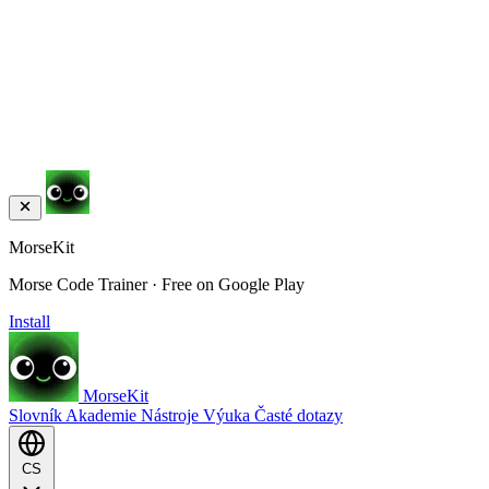
MorseKit
Morse Code Trainer · Free on Google Play
Install
MorseKit
Slovník
Akademie
Nástroje
Výuka
Časté dotazy
CS