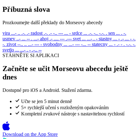
Příbuzná slova
Prozkoumejte další překlady do Morseovy abecedy
vira
...- .. .-. .-
radost
.-. .- -.. --- ... -
srdce
... .-. -.. -.-. .
sen
... . -.
usmev
..- ... -- . ...-
ahoj
.- .... --- .---
svet
... ...- . -
stastny
... - .- ... - -.
-.
zivot
--.. .. ...- --- -
svobodny
... ...- --- -... --
statecny
... - .- - . -.-. -.
svetlo
... ...- . - .-.. --
STÁHNĚTE SI APLIKACI
Začněte se učit Morseovu abecedu ještě
dnes
Dostupné pro iOS a Android. Stažení zdarma.
Učte se jen 5 minut denně
5× rychlejší učení s rozloženým opakováním
Kompletní zvukové nástroje s nastavitelnou rychlostí
Download on the
App Store