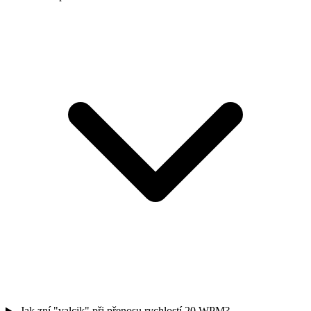
Jak zní "valcik" při přenosu rychlostí 20 WPM?