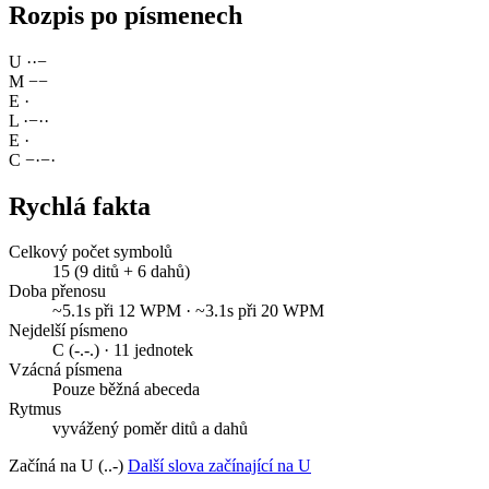
Rozpis po písmenech
U
·
·
−
M
−
−
E
·
L
·
−
·
·
E
·
C
−
·
−
·
Rychlá fakta
Celkový počet symbolů
15 (9 ditů + 6 dahů)
Doba přenosu
~5.1s při 12 WPM · ~3.1s při 20 WPM
Nejdelší písmeno
C (-.-.) · 11 jednotek
Vzácná písmena
Pouze běžná abeceda
Rytmus
vyvážený poměr ditů a dahů
Začíná na U (..-)
Další slova začínající na U