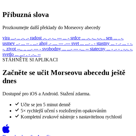
Příbuzná slova
Prozkoumejte další překlady do Morseovy abecedy
vira
...- .. .-. .-
radost
.-. .- -.. --- ... -
srdce
... .-. -.. -.-. .
sen
... . -.
usmev
..- ... -- . ...-
ahoj
.- .... --- .---
svet
... ...- . -
stastny
... - .- ... - -.
-.
zivot
--.. .. ...- --- -
svobodny
... ...- --- -... --
statecny
... - .- - . -.-. -.
svetlo
... ...- . - .-.. --
STÁHNĚTE SI APLIKACI
Začněte se učit Morseovu abecedu ještě
dnes
Dostupné pro iOS a Android. Stažení zdarma.
Učte se jen 5 minut denně
5× rychlejší učení s rozloženým opakováním
Kompletní zvukové nástroje s nastavitelnou rychlostí