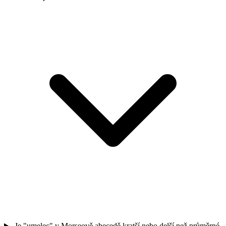
Je "umelec" v Morseově abecedě kratší nebo delší než průměrné