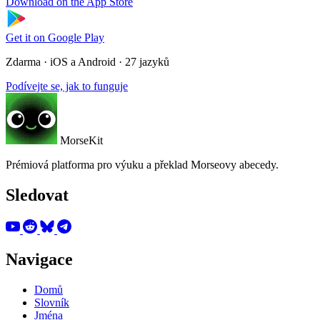
Download on the
App Store
Get it on
Google Play
Zdarma · iOS a Android · 27 jazyků
Podívejte se, jak to funguje
MorseKit
Prémiová platforma pro výuku a překlad Morseovy abecedy.
Sledovat
Navigace
Domů
Slovník
Jména