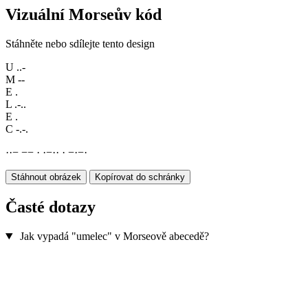
Vizuální Morseův kód
Stáhněte nebo sdílejte tento design
U
..-
M
--
E
.
L
.-..
E
.
C
-.-.
·
·
−
−
−
·
·
−
·
·
·
−
·
−
·
Stáhnout obrázek
Kopírovat do schránky
Časté dotazy
Jak vypadá "umelec" v Morseově abecedě?