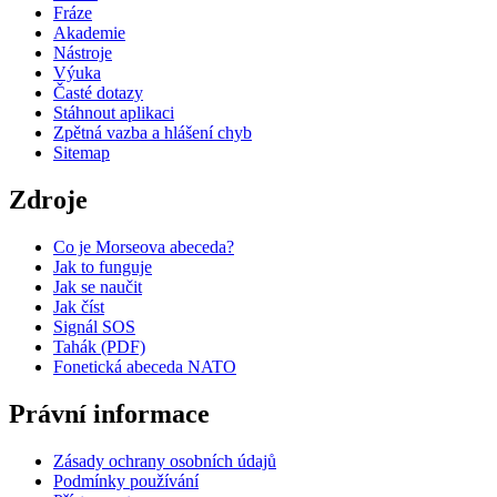
Fráze
Akademie
Nástroje
Výuka
Časté dotazy
Stáhnout aplikaci
Zpětná vazba a hlášení chyb
Sitemap
Zdroje
Co je Morseova abeceda?
Jak to funguje
Jak se naučit
Jak číst
Signál SOS
Tahák (PDF)
Fonetická abeceda NATO
Právní informace
Zásady ochrany osobních údajů
Podmínky používání