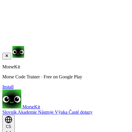
MorseKit
Morse Code Trainer · Free on Google Play
Install
MorseKit
Slovník
Akademie
Nástroje
Výuka
Časté dotazy
CS