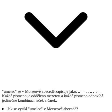
"umelec" se v Morseově abecedě zapisuje jako: ..- -- . .-.. . -.-..
Každé písmeno je odděleno mezerou a každé písmeno odpovídá
jedinečné kombinaci teček a čárek.
Jak se vysílá "umelec" v Morseově abecedě?