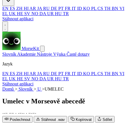
EN
ES
ZH
HI
AR
JA
RU
DE
PT
FR
IT
ID
KO
PL
CS
TH
BN
VI
EL
UK
HE
SV
NO
DA
UR
HU
TR
Stáhnout aplikaci
MorseKit
Slovník
Akademie
Nástroje
Výuka
Časté dotazy
Jazyk
EN
ES
ZH
HI
AR
JA
RU
DE
PT
FR
IT
ID
KO
PL
CS
TH
BN
VI
EL
UK
HE
SV
NO
DA
UR
HU
TR
Stáhnout aplikaci
Domů
>
Slovník
>
U
>
UMELEC
Umelec
v Morseově abecedě
·
·
−
−
−
·
·
−
·
·
·
−
·
−
·
Poslechnout
Stáhnout .wav
Kopírovat
Sdílet