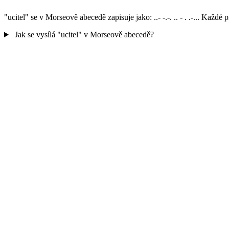
"ucitel" se v Morseově abecedě zapisuje jako: ..- -.-. .. - . .-... K
Jak se vysílá "ucitel" v Morseově abecedě?