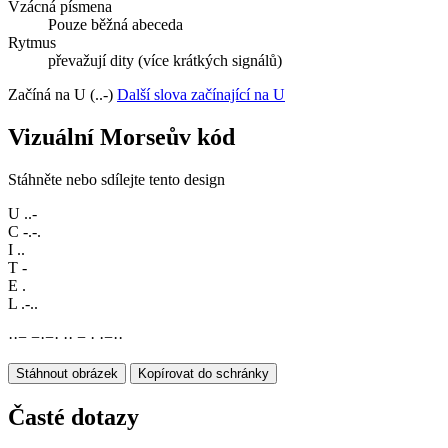
Vzácná písmena
Pouze běžná abeceda
Rytmus
převažují dity (více krátkých signálů)
Začíná na U (..-)
Další slova začínající na U
Vizuální Morseův kód
Stáhněte nebo sdílejte tento design
U
..-
C
-.-.
I
..
T
-
E
.
L
.-..
·
·
−
−
·
−
·
·
·
−
·
·
−
·
·
Stáhnout obrázek
Kopírovat do schránky
Časté dotazy