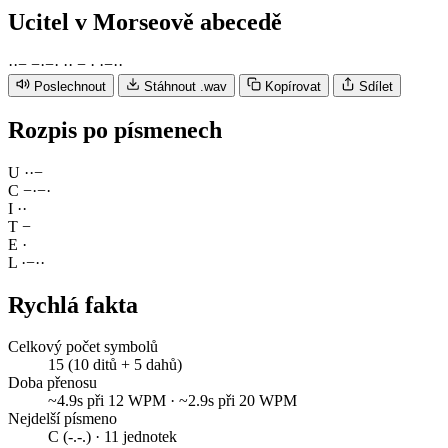
Ucitel
v Morseově abecedě
·
·
−
−
·
−
·
·
·
−
·
·
−
·
·
Poslechnout
Stáhnout .wav
Kopírovat
Sdílet
Rozpis po písmenech
U
·
·
−
C
−
·
−
·
I
·
·
T
−
E
·
L
·
−
·
·
Rychlá fakta
Celkový počet symbolů
15 (10 ditů + 5 dahů)
Doba přenosu
~4.9s při 12 WPM · ~2.9s při 20 WPM
Nejdelší písmeno
C (-.-.) · 11 jednotek