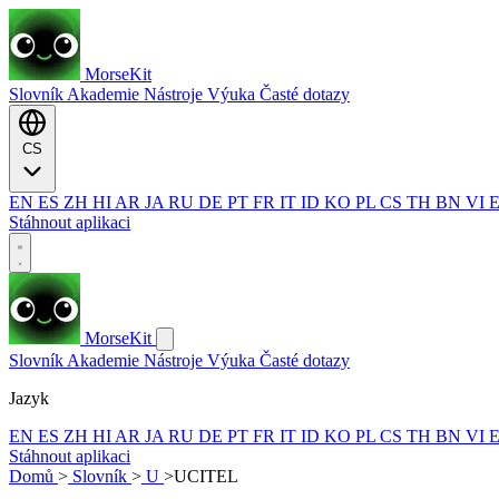
MorseKit
Slovník
Akademie
Nástroje
Výuka
Časté dotazy
CS
EN
ES
ZH
HI
AR
JA
RU
DE
PT
FR
IT
ID
KO
PL
CS
TH
BN
VI
Stáhnout aplikaci
MorseKit
Slovník
Akademie
Nástroje
Výuka
Časté dotazy
Jazyk
EN
ES
ZH
HI
AR
JA
RU
DE
PT
FR
IT
ID
KO
PL
CS
TH
BN
VI
Stáhnout aplikaci
Domů
>
Slovník
>
U
>
UCITEL