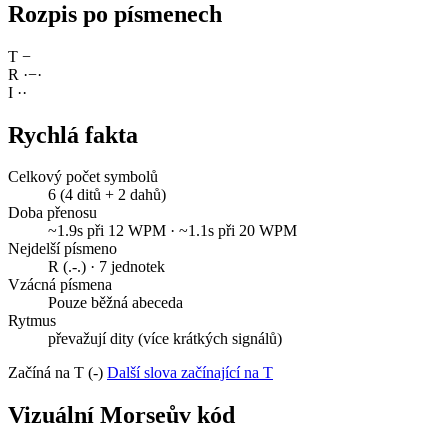
Rozpis po písmenech
T
−
R
·
−
·
I
·
·
Rychlá fakta
Celkový počet symbolů
6 (4 ditů + 2 dahů)
Doba přenosu
~1.9s při 12 WPM · ~1.1s při 20 WPM
Nejdelší písmeno
R (.-.) · 7 jednotek
Vzácná písmena
Pouze běžná abeceda
Rytmus
převažují dity (více krátkých signálů)
Začíná na T (-)
Další slova začínající na T
Vizuální Morseův kód