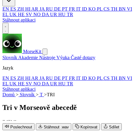
EN
ES
ZH
HI
AR
JA
RU
DE
PT
FR
IT
ID
KO
PL
CS
TH
BN
VI
EL
UK
HE
SV
NO
DA
UR
HU
TR
Stáhnout aplikaci
MorseKit
Slovník
Akademie
Nástroje
Výuka
Časté dotazy
Jazyk
EN
ES
ZH
HI
AR
JA
RU
DE
PT
FR
IT
ID
KO
PL
CS
TH
BN
VI
EL
UK
HE
SV
NO
DA
UR
HU
TR
Stáhnout aplikaci
Domů
>
Slovník
>
T
>
TRI
Tri
v Morseově abecedě
−
·
−
·
·
·
Poslechnout
Stáhnout .wav
Kopírovat
Sdílet