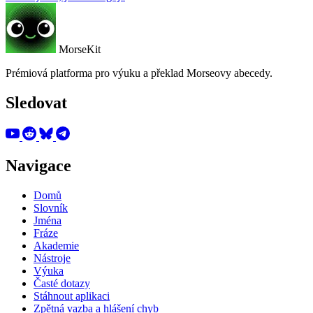
MorseKit
Prémiová platforma pro výuku a překlad Morseovy abecedy.
Sledovat
Navigace
Domů
Slovník
Jména
Fráze
Akademie
Nástroje
Výuka
Časté dotazy
Stáhnout aplikaci
Zpětná vazba a hlášení chyb