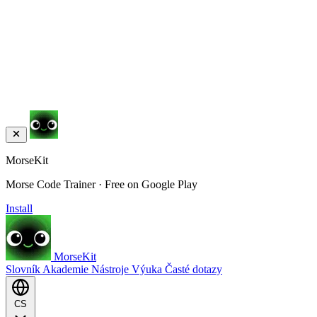
MorseKit
Morse Code Trainer · Free on Google Play
Install
MorseKit
Slovník
Akademie
Nástroje
Výuka
Časté dotazy
CS