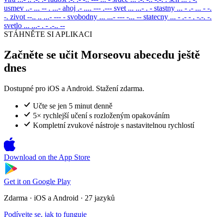
usmev
..- ... -- . ...-
ahoj
.- .... --- .---
svet
... ...- . -
stastny
... - .- ... - -.
-.
zivot
--.. .. ...- --- -
svobodny
... ...- --- -... --
statecny
... - .- - . -.-. -.
svetlo
... ...- . - .-.. --
STÁHNĚTE SI APLIKACI
Začněte se učit Morseovu abecedu ještě
dnes
Dostupné pro iOS a Android. Stažení zdarma.
Učte se jen 5 minut denně
5× rychlejší učení s rozloženým opakováním
Kompletní zvukové nástroje s nastavitelnou rychlostí
Download on the
App Store
Get it on
Google Play
Zdarma · iOS a Android · 27 jazyků
Podívejte se, jak to funguje