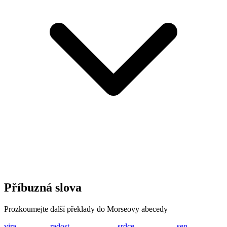
Příbuzná slova
Prozkoumejte další překlady do Morseovy abecedy
vira
...- .. .-. .-
radost
.-. .- -.. --- ... -
srdce
... .-. -.. -.-. .
sen
... . -.