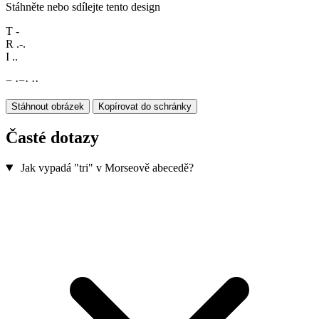
Stáhněte nebo sdílejte tento design
T
-
R
.-.
I
..
−
·
−
·
·
·
Stáhnout obrázek
Kopírovat do schránky
Časté dotazy
Jak vypadá "tri" v Morseově abecedě?