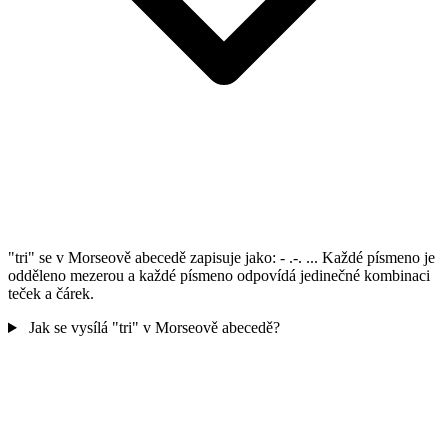
"tri" se v Morseově abecedě zapisuje jako: - .-. ... Každé písmeno je
odděleno mezerou a každé písmeno odpovídá jedinečné kombinaci
teček a čárek.
Jak se vysílá "tri" v Morseově abecedě?