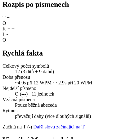
Rozpis po písmenech
T
−
O
−
−
−
K
−
·
−
I
·
·
O
−
−
−
Rychlá fakta
Celkový počet symbolů
12 (3 ditů + 9 dahů)
Doba přenosu
~4.9s při 12 WPM · ~2.9s při 20 WPM
Nejdelší písmeno
O (---) · 11 jednotek
Vzácná písmena
Pouze běžná abeceda
Rytmus
převažují dahy (více dlouhých signálů)
Začíná na T (-)
Další slova začínající na T