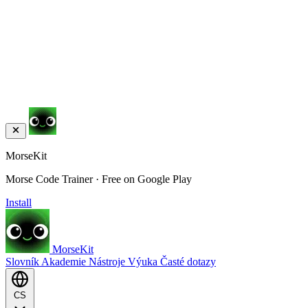
MorseKit
Morse Code Trainer · Free on Google Play
Install
MorseKit
Slovník
Akademie
Nástroje
Výuka
Časté dotazy
CS