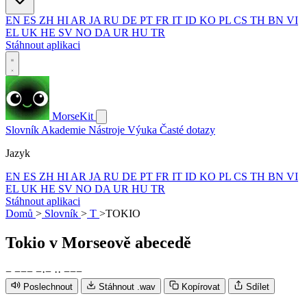
EN
ES
ZH
HI
AR
JA
RU
DE
PT
FR
IT
ID
KO
PL
CS
TH
BN
VI
EL
UK
HE
SV
NO
DA
UR
HU
TR
Stáhnout aplikaci
MorseKit
Slovník
Akademie
Nástroje
Výuka
Časté dotazy
Jazyk
EN
ES
ZH
HI
AR
JA
RU
DE
PT
FR
IT
ID
KO
PL
CS
TH
BN
VI
EL
UK
HE
SV
NO
DA
UR
HU
TR
Stáhnout aplikaci
Domů
>
Slovník
>
T
>
TOKIO
Tokio
v Morseově abecedě
−
−
−
−
−
·
−
·
·
−
−
−
Poslechnout
Stáhnout .wav
Kopírovat
Sdílet