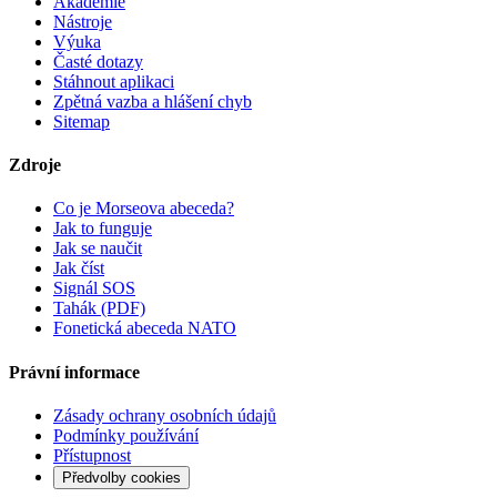
Akademie
Nástroje
Výuka
Časté dotazy
Stáhnout aplikaci
Zpětná vazba a hlášení chyb
Sitemap
Zdroje
Co je Morseova abeceda?
Jak to funguje
Jak se naučit
Jak číst
Signál SOS
Tahák (PDF)
Fonetická abeceda NATO
Právní informace
Zásady ochrany osobních údajů
Podmínky používání
Přístupnost
Předvolby cookies