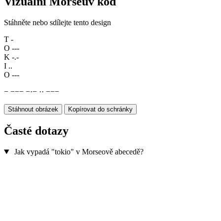
Vizuální Morseův kód
Stáhněte nebo sdílejte tento design
T
-
O
---
K
-.-
I
..
O
---
−
−
−
−
−
·
−
·
·
−
−
−
Stáhnout obrázek
Kopírovat do schránky
Časté dotazy
Jak vypadá "tokio" v Morseově abecedě?