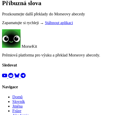
Příbuzná slova
Prozkoumejte další překlady do Morseovy abecedy
Zapamatujte si rychleji →
Stáhnout aplikaci
MorseKit
Prémiová platforma pro výuku a překlad Morseovy abecedy.
Sledovat
Navigace
Domů
Slovník
Jména
Fráze