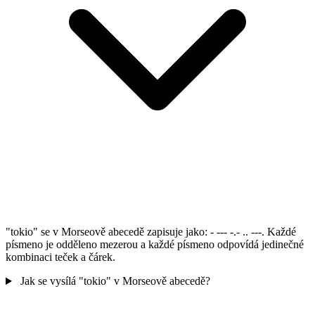
"tokio" se v Morseově abecedě zapisuje jako: - --- -.- .. ---. Každé
písmeno je odděleno mezerou a každé písmeno odpovídá jedinečné
kombinaci teček a čárek.
Jak se vysílá "tokio" v Morseově abecedě?