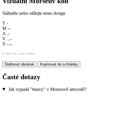
Vizuální Morseův kód
Stáhněte nebo sdílejte tento design
T
-
M
--
A
.-
V
...-
Y
-.--
−
−
−
·
−
·
·
·
−
−
·
−
−
Stáhnout obrázek
Kopírovat do schránky
Časté dotazy
Jak vypadá "tmavy" v Morseově abecedě?