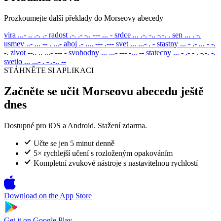
Prozkoumejte další překlady do Morseovy abecedy
vira
...- .. .-. .-
radost
.-. .- -.. --- ... -
srdce
... .-. -.. -.-. .
sen
... . -.
usmev
..- ... -- . ...-
ahoj
.- .... --- .---
svet
... ...- . -
stastny
... - .- ... - -.
-.
zivot
--.. .. ...- --- -
svobodny
... ...- --- -... --
statecny
... - .- - . -.-. -.
svetlo
... ...- . - .-.. --
STÁHNĚTE SI APLIKACI
Začněte se učit Morseovu abecedu ještě
dnes
Dostupné pro iOS a Android. Stažení zdarma.
Učte se jen 5 minut denně
5× rychlejší učení s rozloženým opakováním
Kompletní zvukové nástroje s nastavitelnou rychlostí
Download on the
App Store
Get it on
Google Play