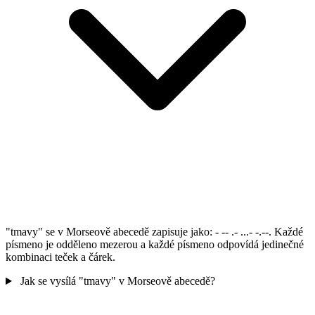
"tmavy" se v Morseově abecedě zapisuje jako: - -- .- ...- -.--. Každé
písmeno je odděleno mezerou a každé písmeno odpovídá jedinečné
kombinaci teček a čárek.
Jak se vysílá "tmavy" v Morseově abecedě?