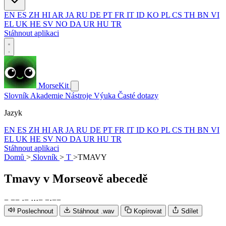
EN
ES
ZH
HI
AR
JA
RU
DE
PT
FR
IT
ID
KO
PL
CS
TH
BN
VI
EL
UK
HE
SV
NO
DA
UR
HU
TR
Stáhnout aplikaci
MorseKit
Slovník
Akademie
Nástroje
Výuka
Časté dotazy
Jazyk
EN
ES
ZH
HI
AR
JA
RU
DE
PT
FR
IT
ID
KO
PL
CS
TH
BN
VI
EL
UK
HE
SV
NO
DA
UR
HU
TR
Stáhnout aplikaci
Domů
>
Slovník
>
T
>
TMAVY
Tmavy
v Morseově abecedě
−
−
−
·
−
·
·
·
−
−
·
−
−
Poslechnout
Stáhnout .wav
Kopírovat
Sdílet