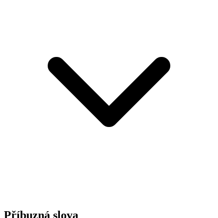
Příbuzná slova