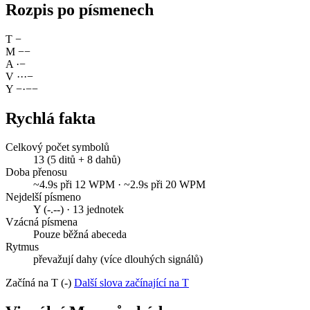
Rozpis po písmenech
T
−
M
−
−
A
·
−
V
·
·
·
−
Y
−
·
−
−
Rychlá fakta
Celkový počet symbolů
13 (5 ditů + 8 dahů)
Doba přenosu
~4.9s při 12 WPM · ~2.9s při 20 WPM
Nejdelší písmeno
Y (-.--) · 13 jednotek
Vzácná písmena
Pouze běžná abeceda
Rytmus
převažují dahy (více dlouhých signálů)
Začíná na T (-)
Další slova začínající na T