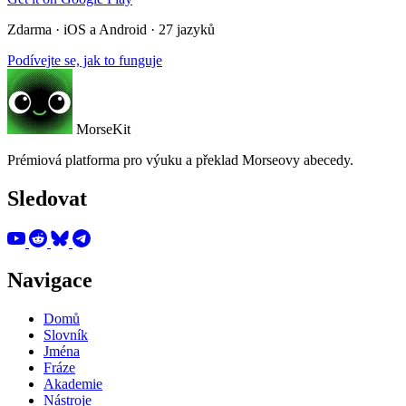
Zdarma · iOS a Android · 27 jazyků
Podívejte se, jak to funguje
MorseKit
Prémiová platforma pro výuku a překlad Morseovy abecedy.
Sledovat
Navigace
Domů
Slovník
Jména
Fráze
Akademie
Nástroje