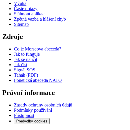
Výuka
Časté dotazy
Stáhnout aplikaci
Zpětná vazba a hlášení chyb
Sitemap
Zdroje
Co je Morseova abeceda?
Jak to funguje
Jak se naučit
Jak číst
Signál SOS
Tahák (PDF)
Fonetická abeceda NATO
Právní informace
Zásady ochrany osobních údajů
Podmínky používání
Přístupnost
Předvolby cookies