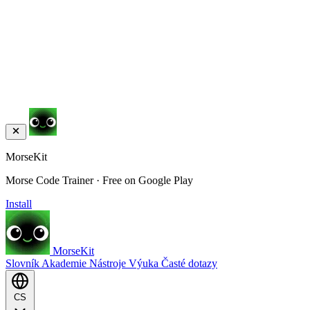
MorseKit
Morse Code Trainer · Free on Google Play
Install
MorseKit
Slovník
Akademie
Nástroje
Výuka
Časté dotazy
CS