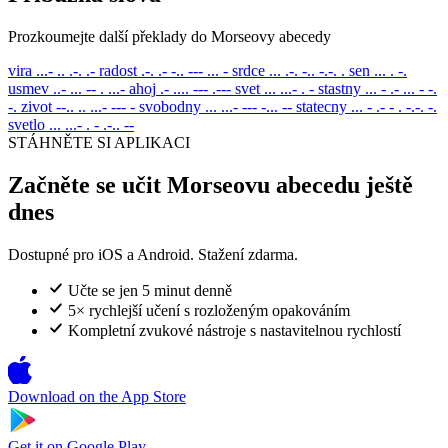
Prozkoumejte další překlady do Morseovy abecedy
vira
...- .. .-. .-
radost
.-. .- -.. --- ... -
srdce
... .-. -.. -.-. .
sen
... . -.
usmev
..- ... -- . ...-
ahoj
.- .... --- .---
svet
... ...- . -
stastny
... - .- ... - -.
-.
zivot
--.. .. ...- --- -
svobodny
... ...- --- -... --
statecny
... - .- - . -.-. -.
svetlo
... ...- . - .-.. --
STÁHNĚTE SI APLIKACI
Začněte se učit Morseovu abecedu ještě
dnes
Dostupné pro iOS a Android. Stažení zdarma.
Učte se jen 5 minut denně
5× rychlejší učení s rozloženým opakováním
Kompletní zvukové nástroje s nastavitelnou rychlostí
Download on the
App Store
Get it on
Google Play