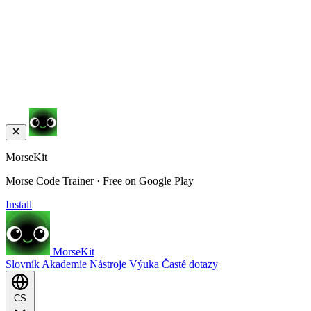
MorseKit
Morse Code Trainer · Free on Google Play
Install
MorseKit
Slovník
Akademie
Nástroje
Výuka
Časté dotazy
CS