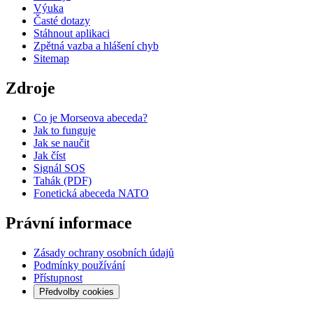
Výuka
Časté dotazy
Stáhnout aplikaci
Zpětná vazba a hlášení chyb
Sitemap
Zdroje
Co je Morseova abeceda?
Jak to funguje
Jak se naučit
Jak číst
Signál SOS
Tahák (PDF)
Fonetická abeceda NATO
Právní informace
Zásady ochrany osobních údajů
Podmínky používání
Přístupnost
Předvolby cookies