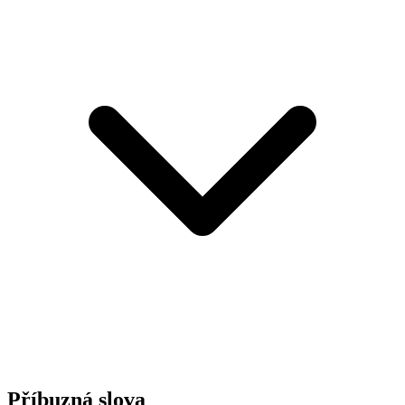
Příbuzná slova