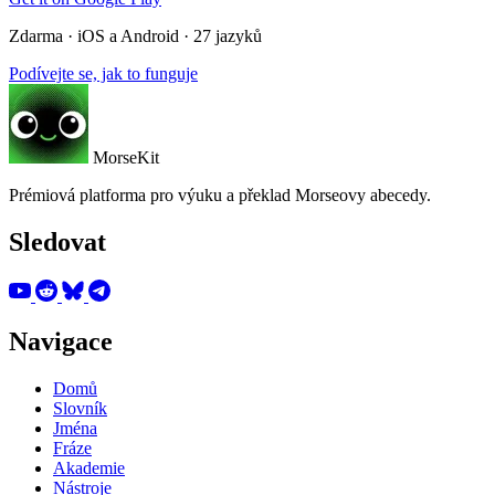
Zdarma · iOS a Android · 27 jazyků
Podívejte se, jak to funguje
MorseKit
Prémiová platforma pro výuku a překlad Morseovy abecedy.
Sledovat
Navigace
Domů
Slovník
Jména
Fráze
Akademie
Nástroje