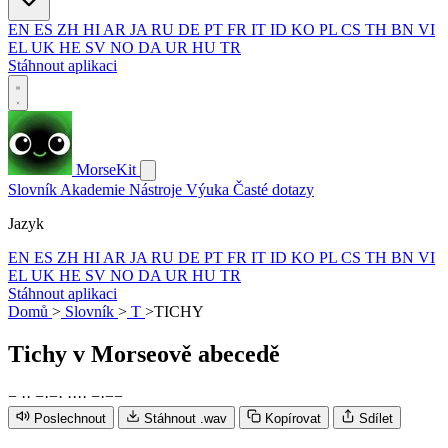
EN
ES
ZH
HI
AR
JA
RU
DE
PT
FR
IT
ID
KO
PL
CS
TH
BN
VI
EL
UK
HE
SV
NO
DA
UR
HU
TR
Stáhnout aplikaci
MorseKit
Slovník
Akademie
Nástroje
Výuka
Časté dotazy
Jazyk
EN
ES
ZH
HI
AR
JA
RU
DE
PT
FR
IT
ID
KO
PL
CS
TH
BN
VI
EL
UK
HE
SV
NO
DA
UR
HU
TR
Stáhnout aplikaci
Domů
>
Slovník
>
T
>
TICHY
Tichy
v Morseově abecedě
−
·
·
−
·
−
·
·
·
·
·
−
·
−
−
Poslechnout
Stáhnout .wav
Kopírovat
Sdílet