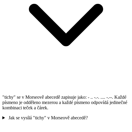
"tichy" se v Morseově abecedě zapisuje jako: - .. -.-. .... -.--. Každé
písmeno je odděleno mezerou a každé písmeno odpovídá jedinečné
kombinaci teček a čárek.
Jak se vysílá "tichy" v Morseově abecedě?