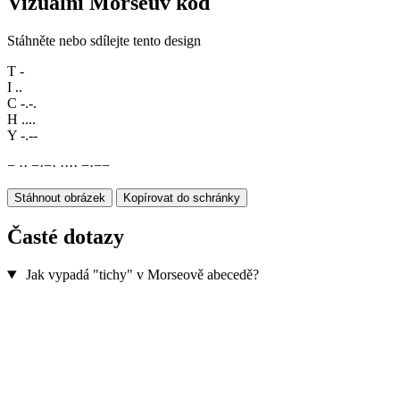
Vizuální Morseův kód
Stáhněte nebo sdílejte tento design
T
-
I
..
C
-.-.
H
....
Y
-.--
−
·
·
−
·
−
·
·
·
·
·
−
·
−
−
Stáhnout obrázek
Kopírovat do schránky
Časté dotazy
Jak vypadá "tichy" v Morseově abecedě?