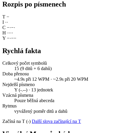
Rozpis po písmenech
T
−
I
·
·
C
−
·
−
·
H
·
·
·
·
Y
−
·
−
−
Rychlá fakta
Celkový počet symbolů
15 (9 ditů + 6 dahů)
Doba přenosu
~4.9s při 12 WPM · ~2.9s při 20 WPM
Nejdelší písmeno
Y (-.--) · 13 jednotek
Vzácná písmena
Pouze běžná abeceda
Rytmus
vyvážený poměr ditů a dahů
Začíná na T (-)
Další slova začínající na T