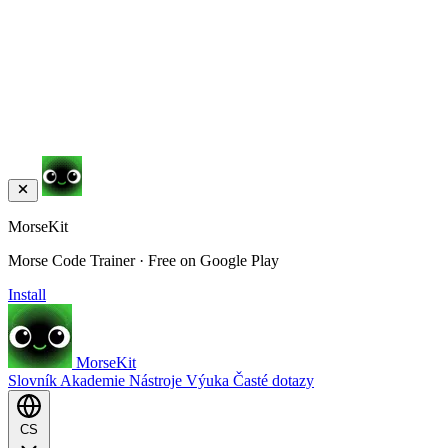
MorseKit
Morse Code Trainer · Free on Google Play
Install
MorseKit
Slovník
Akademie
Nástroje
Výuka
Časté dotazy
CS