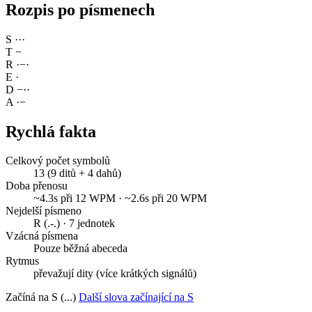
Rozpis po písmenech
S
·
·
·
T
−
R
·
−
·
E
·
D
−
·
·
A
·
−
Rychlá fakta
Celkový počet symbolů
13 (9 ditů + 4 dahů)
Doba přenosu
~4.3s při 12 WPM · ~2.6s při 20 WPM
Nejdelší písmeno
R (.-.) · 7 jednotek
Vzácná písmena
Pouze běžná abeceda
Rytmus
převažují dity (více krátkých signálů)
Začíná na S (...)
Další slova začínající na S