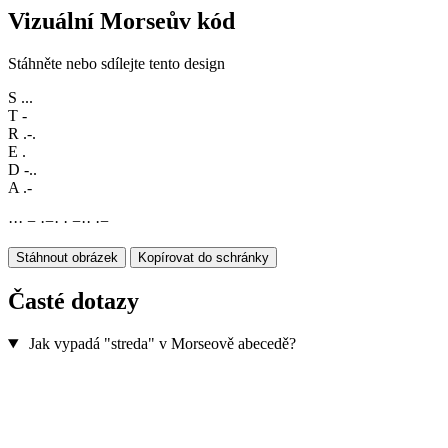
Vizuální Morseův kód
Stáhněte nebo sdílejte tento design
S
...
T
-
R
.-.
E
.
D
-..
A
.-
·
·
·
−
·
−
·
·
−
·
·
·
−
Stáhnout obrázek
Kopírovat do schránky
Časté dotazy
Jak vypadá "streda" v Morseově abecedě?