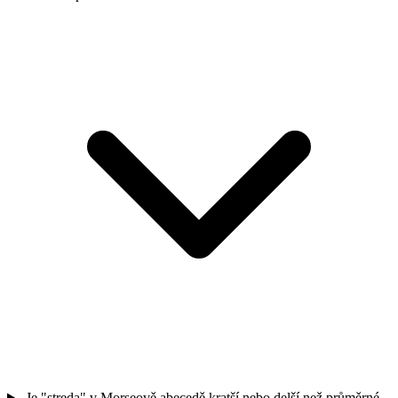
Je "streda" v Morseově abecedě kratší nebo delší než průměrné