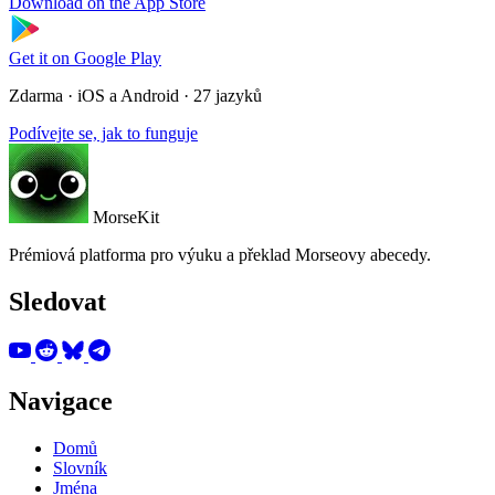
Download on the
App Store
Get it on
Google Play
Zdarma · iOS a Android · 27 jazyků
Podívejte se, jak to funguje
MorseKit
Prémiová platforma pro výuku a překlad Morseovy abecedy.
Sledovat
Navigace
Domů
Slovník
Jména