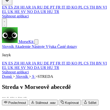
EN
ES
ZH
HI
AR
JA
RU
DE
PT
FR
IT
ID
KO
PL
CS
TH
BN
VI
EL
UK
HE
SV
NO
DA
UR
HU
TR
Stáhnout aplikaci
MorseKit
Slovník
Akademie
Nástroje
Výuka
Časté dotazy
Jazyk
EN
ES
ZH
HI
AR
JA
RU
DE
PT
FR
IT
ID
KO
PL
CS
TH
BN
VI
EL
UK
HE
SV
NO
DA
UR
HU
TR
Stáhnout aplikaci
Domů
>
Slovník
>
S
>
STREDA
Streda
v Morseově abecedě
·
·
·
−
·
−
·
·
−
·
·
·
−
Poslechnout
Stáhnout .wav
Kopírovat
Sdílet