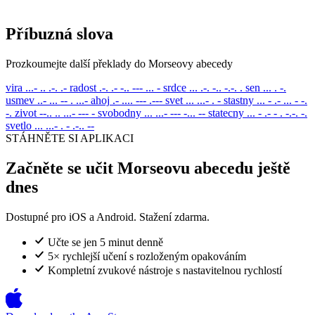
Příbuzná slova
Prozkoumejte další překlady do Morseovy abecedy
vira
...- .. .-. .-
radost
.-. .- -.. --- ... -
srdce
... .-. -.. -.-. .
sen
... . -.
usmev
..- ... -- . ...-
ahoj
.- .... --- .---
svet
... ...- . -
stastny
... - .- ... - -.
-.
zivot
--.. .. ...- --- -
svobodny
... ...- --- -... --
statecny
... - .- - . -.-. -.
svetlo
... ...- . - .-.. --
STÁHNĚTE SI APLIKACI
Začněte se učit Morseovu abecedu ještě
dnes
Dostupné pro iOS a Android. Stažení zdarma.
Učte se jen 5 minut denně
5× rychlejší učení s rozloženým opakováním
Kompletní zvukové nástroje s nastavitelnou rychlostí