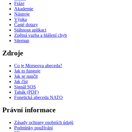
Fráze
Akademie
Nástroje
Výuka
Časté dotazy
Stáhnout aplikaci
Zpětná vazba a hlášení chyb
Sitemap
Zdroje
Co je Morseova abeceda?
Jak to funguje
Jak se naučit
Jak číst
Signál SOS
Tahák (PDF)
Fonetická abeceda NATO
Právní informace
Zásady ochrany osobních údajů
Podmínky používání