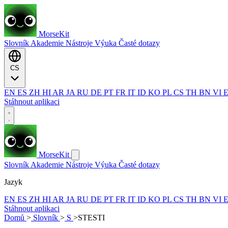
MorseKit
Slovník
Akademie
Nástroje
Výuka
Časté dotazy
CS
EN
ES
ZH
HI
AR
JA
RU
DE
PT
FR
IT
ID
KO
PL
CS
TH
BN
VI
Stáhnout aplikaci
MorseKit
Slovník
Akademie
Nástroje
Výuka
Časté dotazy
Jazyk
EN
ES
ZH
HI
AR
JA
RU
DE
PT
FR
IT
ID
KO
PL
CS
TH
BN
VI
Stáhnout aplikaci
Domů
>
Slovník
>
S
>
STESTI