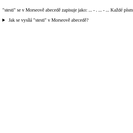
"stesti" se v Morseově abecedě zapisuje jako: ... - . ... - ... Každé
Jak se vysílá "stesti" v Morseově abecedě?