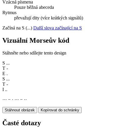
Vzácná písmena
Pouze běžná abeceda
Rytmus
převažují dity (více krátkých signálů)
Začíná na S (...)
Další slova začínající na S
Vizuální Morseův kód
Stáhněte nebo sdílejte tento design
S
...
T
-
E
.
S
...
T
-
I
..
·
·
·
−
·
·
·
·
−
·
·
Stáhnout obrázek
Kopírovat do schránky
Časté dotazy