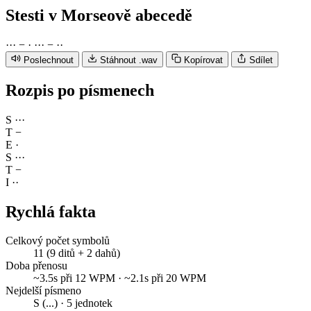
Stesti
v Morseově abecedě
·
·
·
−
·
·
·
·
−
·
·
Poslechnout
Stáhnout .wav
Kopírovat
Sdílet
Rozpis po písmenech
S
·
·
·
T
−
E
·
S
·
·
·
T
−
I
·
·
Rychlá fakta
Celkový počet symbolů
11 (9 ditů + 2 dahů)
Doba přenosu
~3.5s při 12 WPM · ~2.1s při 20 WPM
Nejdelší písmeno
S (...) · 5 jednotek