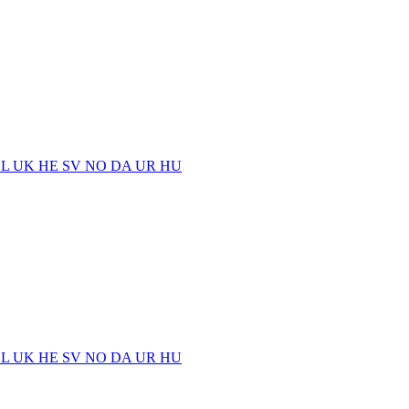
EL
UK
HE
SV
NO
DA
UR
HU
EL
UK
HE
SV
NO
DA
UR
HU