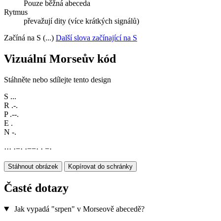
Pouze běžná abeceda
Rytmus
převažují dity (více krátkých signálů)
Začíná na S (...)
Další slova začínající na S
Vizuální Morseův kód
Stáhněte nebo sdílejte tento design
S
...
R
.-.
P
.--.
E
.
N
-.
·
·
·
·
−
·
·
−
−
·
·
−
·
Stáhnout obrázek
Kopírovat do schránky
Časté dotazy
Jak vypadá "srpen" v Morseově abecedě?