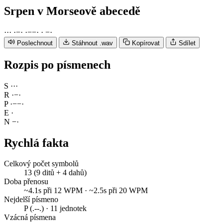
Srpen
v Morseově abecedě
·
·
·
·
−
·
·
−
−
·
·
−
·
Poslechnout
Stáhnout .wav
Kopírovat
Sdílet
Rozpis po písmenech
S
·
·
·
R
·
−
·
P
·
−
−
·
E
·
N
−
·
Rychlá fakta
Celkový počet symbolů
13 (9 ditů + 4 dahů)
Doba přenosu
~4.1s při 12 WPM · ~2.5s při 20 WPM
Nejdelší písmeno
P (.--.) · 11 jednotek
Vzácná písmena