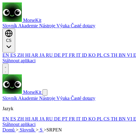
MorseKit
Slovník
Akademie
Nástroje
Výuka
Časté dotazy
CS
EN
ES
ZH
HI
AR
JA
RU
DE
PT
FR
IT
ID
KO
PL
CS
TH
BN
VI
Stáhnout aplikaci
MorseKit
Slovník
Akademie
Nástroje
Výuka
Časté dotazy
Jazyk
EN
ES
ZH
HI
AR
JA
RU
DE
PT
FR
IT
ID
KO
PL
CS
TH
BN
VI
Stáhnout aplikaci
Domů
>
Slovník
>
S
>
SRPEN