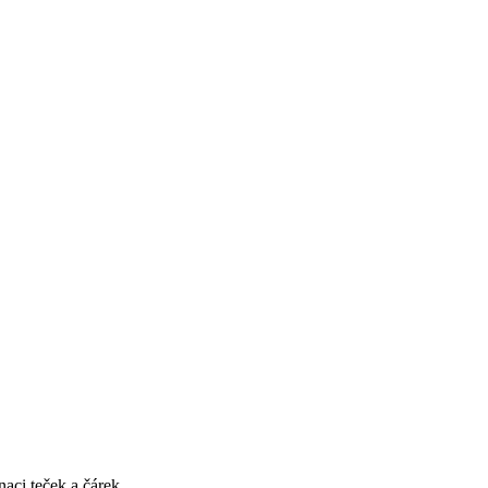
aci teček a čárek.