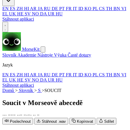
EN
ES
ZH
HI
AR
JA
RU
DE
PT
FR
IT
ID
KO
PL
CS
TH
BN
VI
EL
UK
HE
SV
NO
DA
UR
HU
Stáhnout aplikaci
MorseKit
Slovník
Akademie
Nástroje
Výuka
Časté dotazy
Jazyk
EN
ES
ZH
HI
AR
JA
RU
DE
PT
FR
IT
ID
KO
PL
CS
TH
BN
VI
EL
UK
HE
SV
NO
DA
UR
HU
Stáhnout aplikaci
Domů
>
Slovník
>
S
>
SOUCIT
Soucit
v Morseově abecedě
·
·
·
−
−
−
·
·
−
−
·
−
·
·
·
−
Poslechnout
Stáhnout .wav
Kopírovat
Sdílet