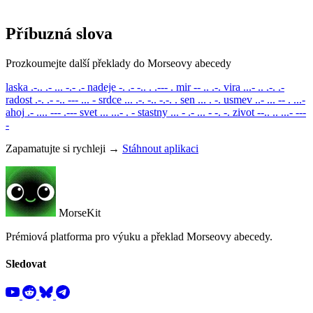
Příbuzná slova
Prozkoumejte další překlady do Morseovy abecedy
laska
.-.. .- ... -.- .-
nadeje
-. .- -.. . .--- .
mir
-- .. .-.
vira
...- .. .-. .-
radost
.-. .- -.. --- ... -
srdce
... .-. -.. -.-. .
sen
... . -.
usmev
..- ... -- . ...-
ahoj
.- .... --- .---
svet
... ...- . -
stastny
... - .- ... - -. -.
zivot
--.. .. ...- ---
-
Zapamatujte si rychleji →
Stáhnout aplikaci
MorseKit
Prémiová platforma pro výuku a překlad Morseovy abecedy.
Sledovat