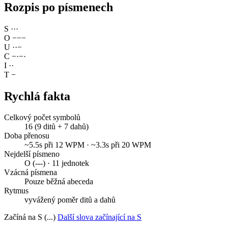
Rozpis po písmenech
S
·
·
·
O
−
−
−
U
·
·
−
C
−
·
−
·
I
·
·
T
−
Rychlá fakta
Celkový počet symbolů
16 (9 ditů + 7 dahů)
Doba přenosu
~5.5s při 12 WPM · ~3.3s při 20 WPM
Nejdelší písmeno
O (---) · 11 jednotek
Vzácná písmena
Pouze běžná abeceda
Rytmus
vyvážený poměr ditů a dahů
Začíná na S (...)
Další slova začínající na S