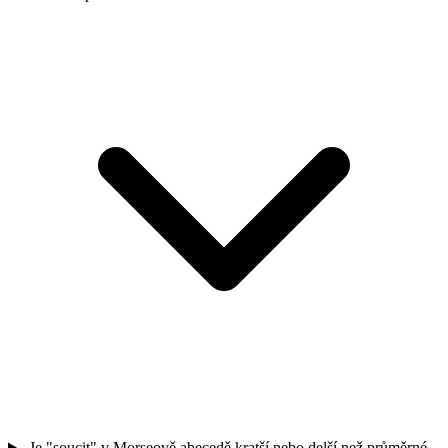
Je "soucit" v Morseově abecedě kratší nebo delší než průměrné