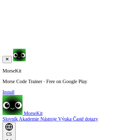
MorseKit
Morse Code Trainer · Free on Google Play
Install
MorseKit
Slovník
Akademie
Nástroje
Výuka
Časté dotazy
CS