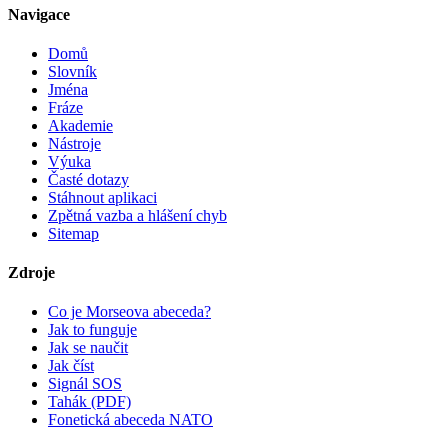
Navigace
Domů
Slovník
Jména
Fráze
Akademie
Nástroje
Výuka
Časté dotazy
Stáhnout aplikaci
Zpětná vazba a hlášení chyb
Sitemap
Zdroje
Co je Morseova abeceda?
Jak to funguje
Jak se naučit
Jak číst
Signál SOS
Tahák (PDF)
Fonetická abeceda NATO