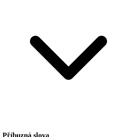
Příbuzná slova