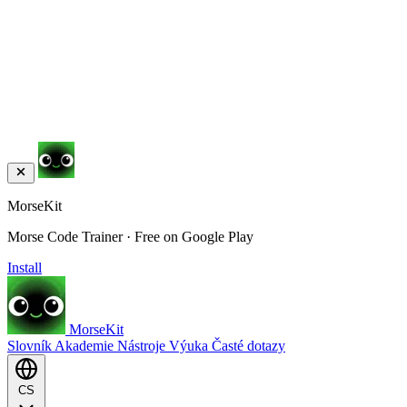
MorseKit
Morse Code Trainer · Free on Google Play
Install
MorseKit
Slovník
Akademie
Nástroje
Výuka
Časté dotazy
CS