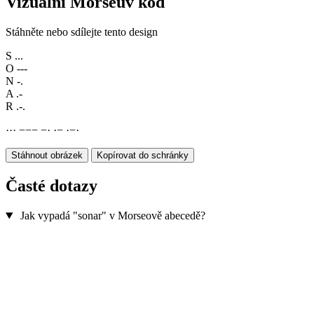
Vizuální Morseův kód
Stáhněte nebo sdílejte tento design
S
...
O
---
N
-.
A
.-
R
.-.
·
·
·
−
−
−
−
·
·
−
·
−
·
Stáhnout obrázek
Kopírovat do schránky
Časté dotazy
Jak vypadá "sonar" v Morseově abecedě?