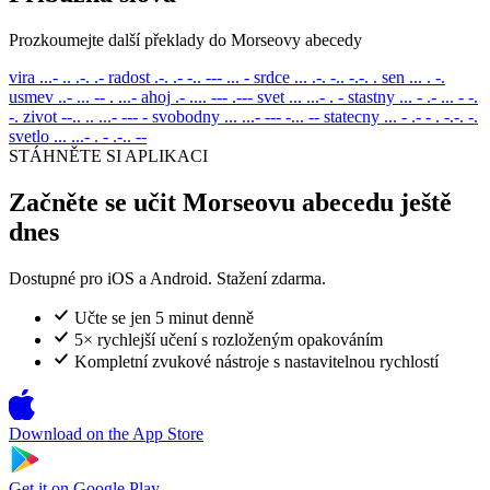
Prozkoumejte další překlady do Morseovy abecedy
vira
...- .. .-. .-
radost
.-. .- -.. --- ... -
srdce
... .-. -.. -.-. .
sen
... . -.
usmev
..- ... -- . ...-
ahoj
.- .... --- .---
svet
... ...- . -
stastny
... - .- ... - -.
-.
zivot
--.. .. ...- --- -
svobodny
... ...- --- -... --
statecny
... - .- - . -.-. -.
svetlo
... ...- . - .-.. --
STÁHNĚTE SI APLIKACI
Začněte se učit Morseovu abecedu ještě
dnes
Dostupné pro iOS a Android. Stažení zdarma.
Učte se jen 5 minut denně
5× rychlejší učení s rozloženým opakováním
Kompletní zvukové nástroje s nastavitelnou rychlostí
Download on the
App Store
Get it on
Google Play