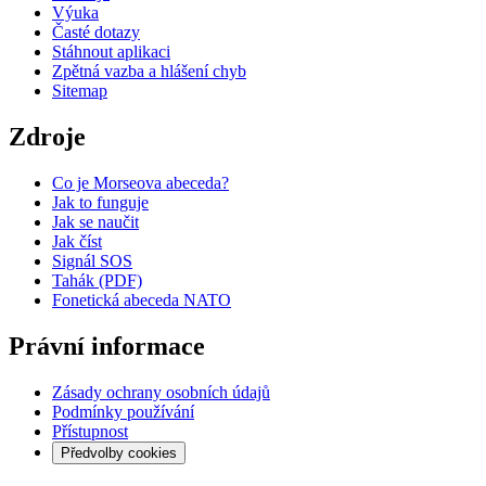
Výuka
Časté dotazy
Stáhnout aplikaci
Zpětná vazba a hlášení chyb
Sitemap
Zdroje
Co je Morseova abeceda?
Jak to funguje
Jak se naučit
Jak číst
Signál SOS
Tahák (PDF)
Fonetická abeceda NATO
Právní informace
Zásady ochrany osobních údajů
Podmínky používání
Přístupnost
Předvolby cookies