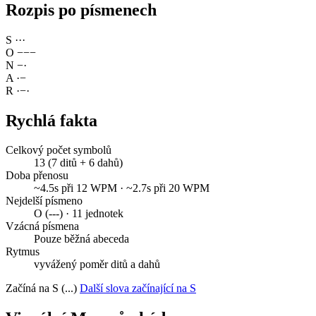
Rozpis po písmenech
S
·
·
·
O
−
−
−
N
−
·
A
·
−
R
·
−
·
Rychlá fakta
Celkový počet symbolů
13 (7 ditů + 6 dahů)
Doba přenosu
~4.5s při 12 WPM · ~2.7s při 20 WPM
Nejdelší písmeno
O (---) · 11 jednotek
Vzácná písmena
Pouze běžná abeceda
Rytmus
vyvážený poměr ditů a dahů
Začíná na S (...)
Další slova začínající na S