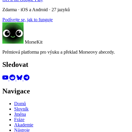
Zdarma · iOS a Android · 27 jazyků
Podívejte se, jak to funguje
MorseKit
Prémiová platforma pro výuku a překlad Morseovy abecedy.
Sledovat
Navigace
Domů
Slovník
Jména
Fráze
Akademie
Nástroje