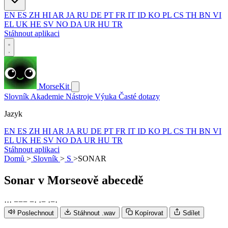
EN
ES
ZH
HI
AR
JA
RU
DE
PT
FR
IT
ID
KO
PL
CS
TH
BN
VI
EL
UK
HE
SV
NO
DA
UR
HU
TR
Stáhnout aplikaci
MorseKit
Slovník
Akademie
Nástroje
Výuka
Časté dotazy
Jazyk
EN
ES
ZH
HI
AR
JA
RU
DE
PT
FR
IT
ID
KO
PL
CS
TH
BN
VI
EL
UK
HE
SV
NO
DA
UR
HU
TR
Stáhnout aplikaci
Domů
>
Slovník
>
S
>
SONAR
Sonar
v Morseově abecedě
·
·
·
−
−
−
−
·
·
−
·
−
·
Poslechnout
Stáhnout .wav
Kopírovat
Sdílet