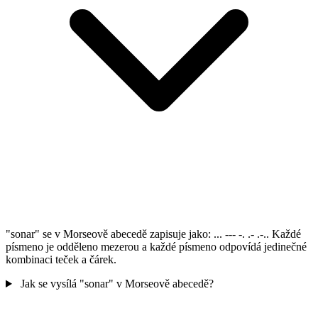
"sonar" se v Morseově abecedě zapisuje jako: ... --- -. .- .-.. Každé
písmeno je odděleno mezerou a každé písmeno odpovídá jedinečné
kombinaci teček a čárek.
Jak se vysílá "sonar" v Morseově abecedě?