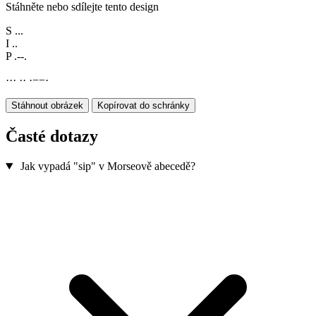
Stáhněte nebo sdílejte tento design
S
...
I
..
P
.--.
·
·
·
·
·
·
−
−
·
Stáhnout obrázek
Kopírovat do schránky
Časté dotazy
Jak vypadá "sip" v Morseově abecedě?