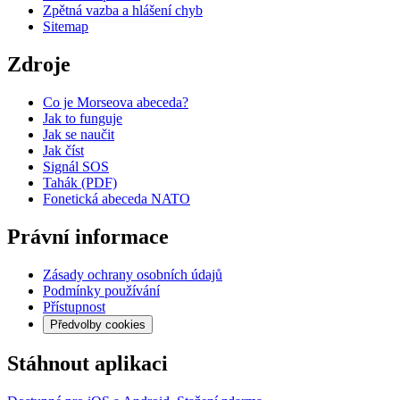
Zpětná vazba a hlášení chyb
Sitemap
Zdroje
Co je Morseova abeceda?
Jak to funguje
Jak se naučit
Jak číst
Signál SOS
Tahák (PDF)
Fonetická abeceda NATO
Právní informace
Zásady ochrany osobních údajů
Podmínky používání
Přístupnost
Předvolby cookies
Stáhnout aplikaci