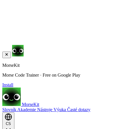
MorseKit
Morse Code Trainer · Free on Google Play
Install
MorseKit
Slovník
Akademie
Nástroje
Výuka
Časté dotazy
CS