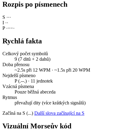
Rozpis po písmenech
S
·
·
·
I
·
·
P
·
−
−
·
Rychlá fakta
Celkový počet symbolů
9 (7 ditů + 2 dahů)
Doba přenosu
~2.5s při 12 WPM · ~1.5s při 20 WPM
Nejdelší písmeno
P (.--.) · 11 jednotek
Vzácná písmena
Pouze běžná abeceda
Rytmus
převažují dity (více krátkých signálů)
Začíná na S (...)
Další slova začínající na S
Vizuální Morseův kód