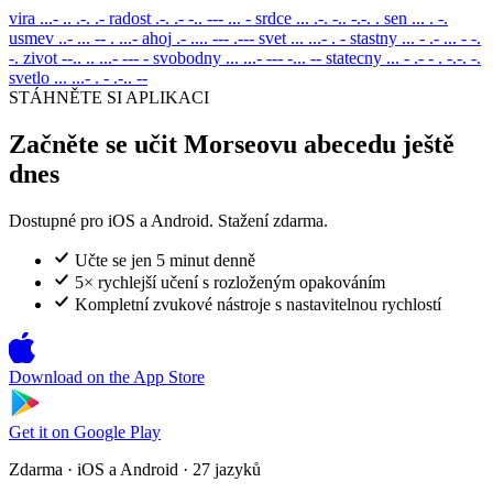
vira
...- .. .-. .-
radost
.-. .- -.. --- ... -
srdce
... .-. -.. -.-. .
sen
... . -.
usmev
..- ... -- . ...-
ahoj
.- .... --- .---
svet
... ...- . -
stastny
... - .- ... - -.
-.
zivot
--.. .. ...- --- -
svobodny
... ...- --- -... --
statecny
... - .- - . -.-. -.
svetlo
... ...- . - .-.. --
STÁHNĚTE SI APLIKACI
Začněte se učit Morseovu abecedu ještě
dnes
Dostupné pro iOS a Android. Stažení zdarma.
Učte se jen 5 minut denně
5× rychlejší učení s rozloženým opakováním
Kompletní zvukové nástroje s nastavitelnou rychlostí
Download on the
App Store
Get it on
Google Play
Zdarma · iOS a Android · 27 jazyků