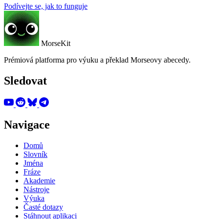
Podívejte se, jak to funguje
MorseKit
Prémiová platforma pro výuku a překlad Morseovy abecedy.
Sledovat
Navigace
Domů
Slovník
Jména
Fráze
Akademie
Nástroje
Výuka
Časté dotazy
Stáhnout aplikaci