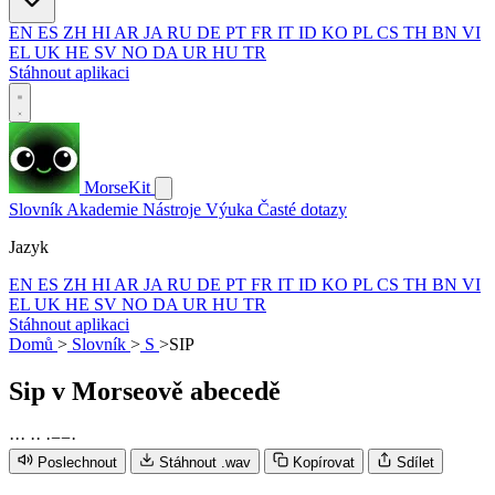
EN
ES
ZH
HI
AR
JA
RU
DE
PT
FR
IT
ID
KO
PL
CS
TH
BN
VI
EL
UK
HE
SV
NO
DA
UR
HU
TR
Stáhnout aplikaci
MorseKit
Slovník
Akademie
Nástroje
Výuka
Časté dotazy
Jazyk
EN
ES
ZH
HI
AR
JA
RU
DE
PT
FR
IT
ID
KO
PL
CS
TH
BN
VI
EL
UK
HE
SV
NO
DA
UR
HU
TR
Stáhnout aplikaci
Domů
>
Slovník
>
S
>
SIP
Sip
v Morseově abecedě
·
·
·
·
·
·
−
−
·
Poslechnout
Stáhnout .wav
Kopírovat
Sdílet