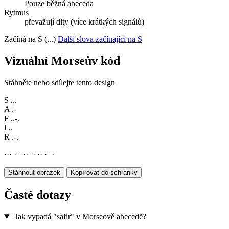
Pouze běžná abeceda
Rytmus
převažují dity (více krátkých signálů)
Začíná na S (...)
Další slova začínající na S
Vizuální Morseův kód
Stáhněte nebo sdílejte tento design
S
...
A
.-
F
..-.
I
..
R
.-.
·
·
·
·
−
·
·
−
·
·
·
·
−
·
Stáhnout obrázek
Kopírovat do schránky
Časté dotazy
Jak vypadá "safir" v Morseově abecedě?