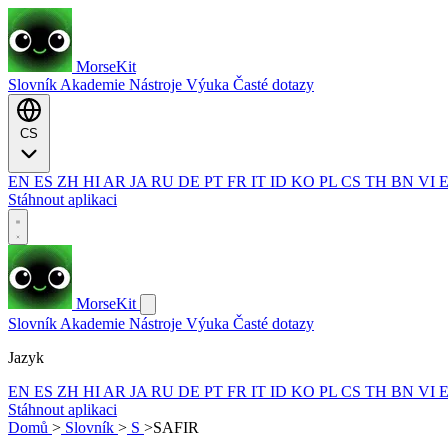
MorseKit
Slovník
Akademie
Nástroje
Výuka
Časté dotazy
CS
EN
ES
ZH
HI
AR
JA
RU
DE
PT
FR
IT
ID
KO
PL
CS
TH
BN
VI
Stáhnout aplikaci
MorseKit
Slovník
Akademie
Nástroje
Výuka
Časté dotazy
Jazyk
EN
ES
ZH
HI
AR
JA
RU
DE
PT
FR
IT
ID
KO
PL
CS
TH
BN
VI
Stáhnout aplikaci
Domů
>
Slovník
>
S
>
SAFIR