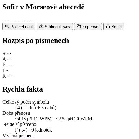
Safir
v Morseově abecedě
·
·
·
·
−
·
·
−
·
·
·
·
−
·
Poslechnout
Stáhnout .wav
Kopírovat
Sdílet
Rozpis po písmenech
S
·
·
·
A
·
−
F
·
·
−
·
I
·
·
R
·
−
·
Rychlá fakta
Celkový počet symbolů
14 (11 ditů + 3 dahů)
Doba přenosu
~4.1s při 12 WPM · ~2.5s při 20 WPM
Nejdelší písmeno
F (..-.) · 9 jednotek
Vzácná písmena