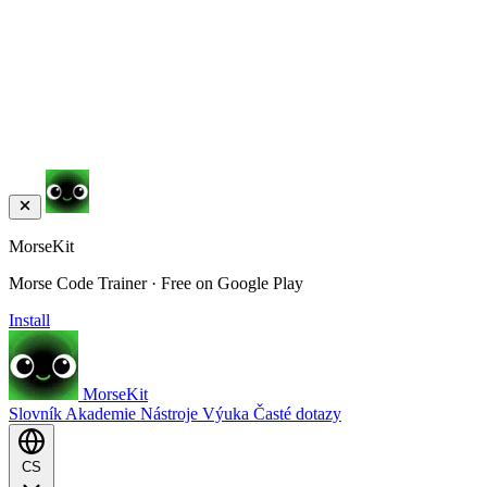
MorseKit
Morse Code Trainer · Free on Google Play
Install
MorseKit
Slovník
Akademie
Nástroje
Výuka
Časté dotazy
CS