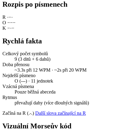
Rozpis po písmenech
R
·
−
·
O
−
−
−
K
−
·
−
Rychlá fakta
Celkový počet symbolů
9 (3 ditů + 6 dahů)
Doba přenosu
~3.3s při 12 WPM · ~2s při 20 WPM
Nejdelší písmeno
O (---) · 11 jednotek
Vzácná písmena
Pouze běžná abeceda
Rytmus
převažují dahy (více dlouhých signálů)
Začíná na R (.-.)
Další slova začínající na R
Vizuální Morseův kód