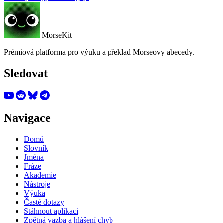
MorseKit
Prémiová platforma pro výuku a překlad Morseovy abecedy.
Sledovat
Navigace
Domů
Slovník
Jména
Fráze
Akademie
Nástroje
Výuka
Časté dotazy
Stáhnout aplikaci
Zpětná vazba a hlášení chyb