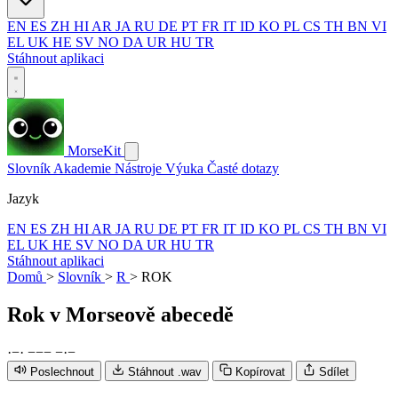
EN
ES
ZH
HI
AR
JA
RU
DE
PT
FR
IT
ID
KO
PL
CS
TH
BN
VI
EL
UK
HE
SV
NO
DA
UR
HU
TR
Stáhnout aplikaci
MorseKit
Slovník
Akademie
Nástroje
Výuka
Časté dotazy
Jazyk
EN
ES
ZH
HI
AR
JA
RU
DE
PT
FR
IT
ID
KO
PL
CS
TH
BN
VI
EL
UK
HE
SV
NO
DA
UR
HU
TR
Stáhnout aplikaci
Domů
>
Slovník
>
R
>
ROK
Rok
v Morseově abecedě
·
−
·
−
−
−
−
·
−
Poslechnout
Stáhnout .wav
Kopírovat
Sdílet