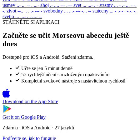
usmev
..- ... -- . ...-
ahoj
.- .... --- .---
svet
... ...- . -
stastny
... - .- ... - -.
-.
zivot
--.. .. ...- --- -
svobodny
... ...- --- -... --
statecny
... - .- - . -.-. -.
svetlo
... ...- . - .-.. --
STÁHNĚTE SI APLIKACI
Začněte se učit Morseovu abecedu ještě
dnes
Dostupné pro iOS a Android. Stažení zdarma.
Učte se jen 5 minut denně
5× rychlejší učení s rozloženým opakováním
Kompletní zvukové nástroje s nastavitelnou rychlostí
Download on the
App Store
Get it on
Google Play
Zdarma · iOS a Android · 27 jazyků
Podívejte se, jak to funguje