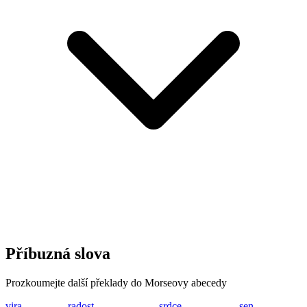
Příbuzná slova
Prozkoumejte další překlady do Morseovy abecedy
vira
...- .. .-. .-
radost
.-. .- -.. --- ... -
srdce
... .-. -.. -.-. .
sen
... . -.