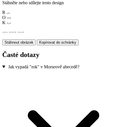
Stáhněte nebo sdílejte tento design
R
.-.
O
---
K
-.-
·
−
·
−
−
−
−
·
−
Stáhnout obrázek
Kopírovat do schránky
Časté dotazy
Jak vypadá "rok" v Morseově abecedě?