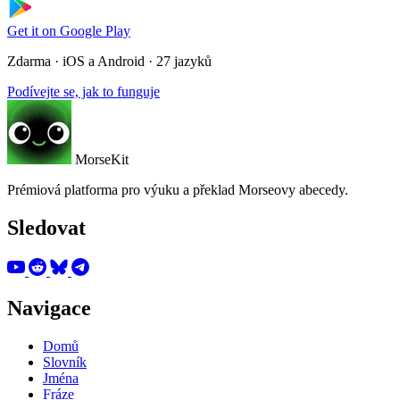
Get it on
Google Play
Zdarma · iOS a Android · 27 jazyků
Podívejte se, jak to funguje
MorseKit
Prémiová platforma pro výuku a překlad Morseovy abecedy.
Sledovat
Navigace
Domů
Slovník
Jména
Fráze