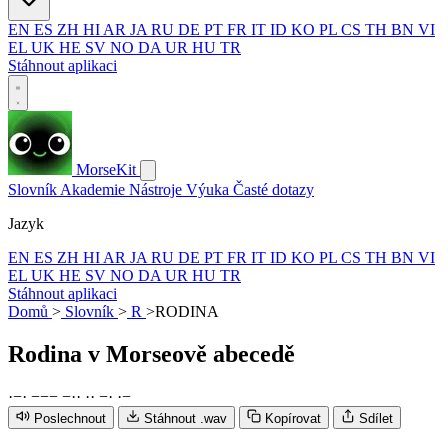
EN
ES
ZH
HI
AR
JA
RU
DE
PT
FR
IT
ID
KO
PL
CS
TH
BN
VI
EL
UK
HE
SV
NO
DA
UR
HU
TR
Stáhnout aplikaci
MorseKit
Slovník
Akademie
Nástroje
Výuka
Časté dotazy
Jazyk
EN
ES
ZH
HI
AR
JA
RU
DE
PT
FR
IT
ID
KO
PL
CS
TH
BN
VI
EL
UK
HE
SV
NO
DA
UR
HU
TR
Stáhnout aplikaci
Domů
>
Slovník
>
R
>
RODINA
Rodina
v Morseově abecedě
·
−
·
−
−
−
−
·
·
·
·
−
·
·
−
Poslechnout
Stáhnout .wav
Kopírovat
Sdílet