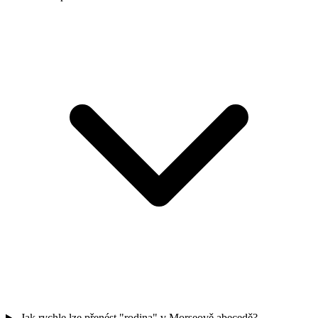
Jak rychle lze přenést "rodina" v Morseově abecedě?