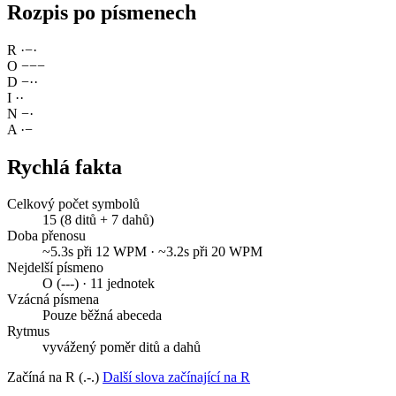
Rozpis po písmenech
R
·
−
·
O
−
−
−
D
−
·
·
I
·
·
N
−
·
A
·
−
Rychlá fakta
Celkový počet symbolů
15 (8 ditů + 7 dahů)
Doba přenosu
~5.3s při 12 WPM · ~3.2s při 20 WPM
Nejdelší písmeno
O (---) · 11 jednotek
Vzácná písmena
Pouze běžná abeceda
Rytmus
vyvážený poměr ditů a dahů
Začíná na R (.-.)
Další slova začínající na R