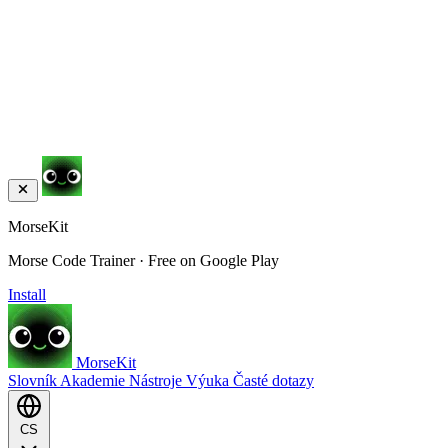
MorseKit
Morse Code Trainer · Free on Google Play
Install
MorseKit
Slovník
Akademie
Nástroje
Výuka
Časté dotazy
CS