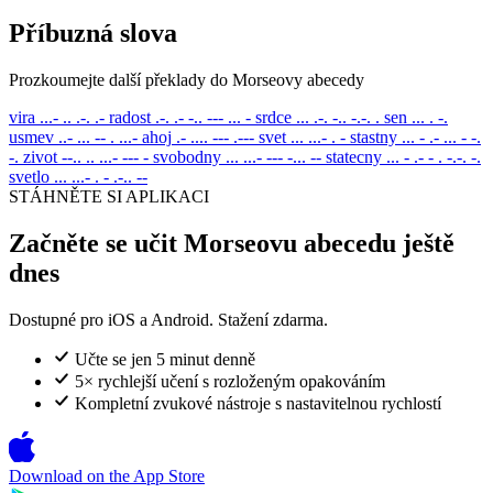
Příbuzná slova
Prozkoumejte další překlady do Morseovy abecedy
vira
...- .. .-. .-
radost
.-. .- -.. --- ... -
srdce
... .-. -.. -.-. .
sen
... . -.
usmev
..- ... -- . ...-
ahoj
.- .... --- .---
svet
... ...- . -
stastny
... - .- ... - -.
-.
zivot
--.. .. ...- --- -
svobodny
... ...- --- -... --
statecny
... - .- - . -.-. -.
svetlo
... ...- . - .-.. --
STÁHNĚTE SI APLIKACI
Začněte se učit Morseovu abecedu ještě
dnes
Dostupné pro iOS a Android. Stažení zdarma.
Učte se jen 5 minut denně
5× rychlejší učení s rozloženým opakováním
Kompletní zvukové nástroje s nastavitelnou rychlostí
Download on the
App Store