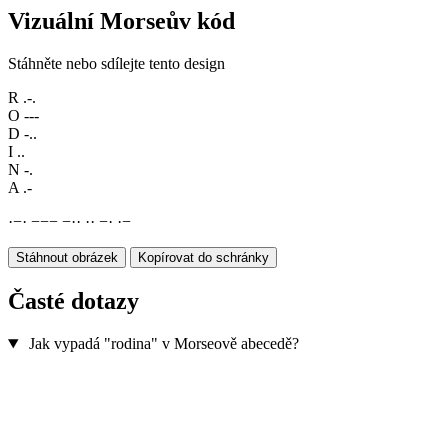
Vizuální Morseův kód
Stáhněte nebo sdílejte tento design
R
.-.
O
---
D
-..
I
..
N
-.
A
.-
·
−
·
−
−
−
−
·
·
·
·
−
·
·
−
Stáhnout obrázek
Kopírovat do schránky
Časté dotazy
Jak vypadá "rodina" v Morseově abecedě?