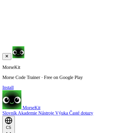
MorseKit
Morse Code Trainer · Free on Google Play
Install
MorseKit
Slovník
Akademie
Nástroje
Výuka
Časté dotazy
CS