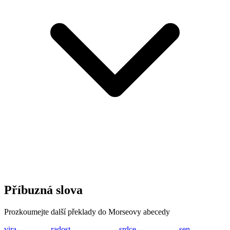
Příbuzná slova
Prozkoumejte další překlady do Morseovy abecedy
vira
...- .. .-. .-
radost
.-. .- -.. --- ... -
srdce
... .-. -.. -.-. .
sen
... . -.