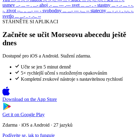
usmev
..- ... -- . ...-
ahoj
.- .... --- .---
svet
... ...- . -
stastny
... - .- ... - -.
-.
zivot
--.. .. ...- --- -
svobodny
... ...- --- -... --
statecny
... - .- - . -.-. -.
svetlo
... ...- . - .-.. --
STÁHNĚTE SI APLIKACI
Začněte se učit Morseovu abecedu ještě
dnes
Dostupné pro iOS a Android. Stažení zdarma.
Učte se jen 5 minut denně
5× rychlejší učení s rozloženým opakováním
Kompletní zvukové nástroje s nastavitelnou rychlostí
Download on the
App Store
Get it on
Google Play
Zdarma · iOS a Android · 27 jazyků
Podívejte se, jak to funguje