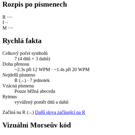
Rozpis po písmenech
R
·
−
·
I
·
·
M
−
−
Rychlá fakta
Celkový počet symbolů
7 (4 ditů + 3 dahů)
Doba přenosu
~2.3s při 12 WPM · ~1.4s při 20 WPM
Nejdelší písmeno
R (.-.) · 7 jednotek
Vzácná písmena
Pouze běžná abeceda
Rytmus
vyvážený poměr ditů a dahů
Začíná na R (.-.)
Další slova začínající na R
Vizuální Morseův kód