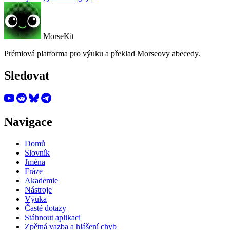
MorseKit
Prémiová platforma pro výuku a překlad Morseovy abecedy.
Sledovat
Navigace
Domů
Slovník
Jména
Fráze
Akademie
Nástroje
Výuka
Časté dotazy
Stáhnout aplikaci
Zpětná vazba a hlášení chyb