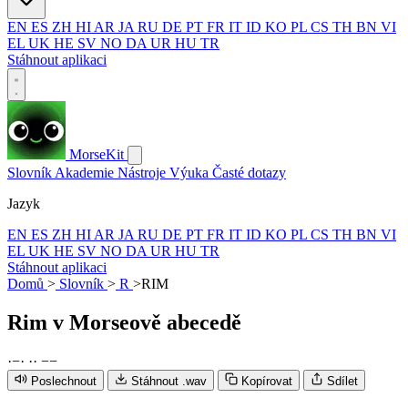
EN
ES
ZH
HI
AR
JA
RU
DE
PT
FR
IT
ID
KO
PL
CS
TH
BN
VI
EL
UK
HE
SV
NO
DA
UR
HU
TR
Stáhnout aplikaci
MorseKit
Slovník
Akademie
Nástroje
Výuka
Časté dotazy
Jazyk
EN
ES
ZH
HI
AR
JA
RU
DE
PT
FR
IT
ID
KO
PL
CS
TH
BN
VI
EL
UK
HE
SV
NO
DA
UR
HU
TR
Stáhnout aplikaci
Domů
>
Slovník
>
R
>
RIM
Rim
v Morseově abecedě
·
−
·
·
·
−
−
Poslechnout
Stáhnout .wav
Kopírovat
Sdílet