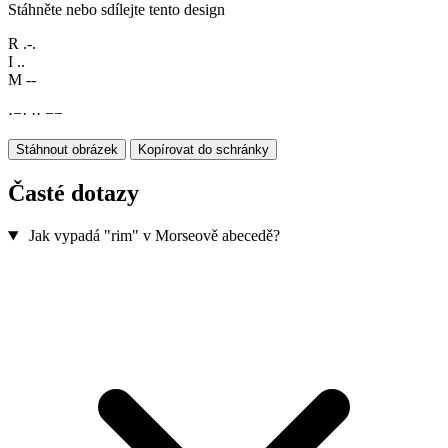
Stáhněte nebo sdílejte tento design
R
.-.
I
..
M
--
·
−
·
·
·
−
−
Stáhnout obrázek
Kopírovat do schránky
Časté dotazy
Jak vypadá "rim" v Morseově abecedě?