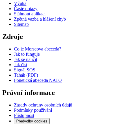
Výuka
Časté dotazy
Stáhnout aplikaci
Zpětná vazba a hlášení chyb
Sitemap
Zdroje
Co je Morseova abeceda?
Jak to funguje
Jak se naučit
Jak číst
Signál SOS
Tahák (PDF)
Fonetická abeceda NATO
Právní informace
Zásady ochrany osobních údajů
Podmínky používání
Přístupnost
Předvolby cookies