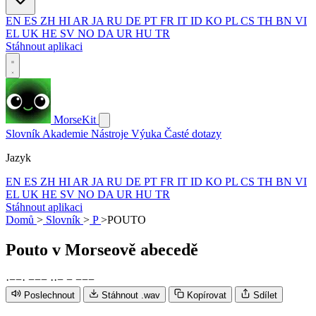
EN
ES
ZH
HI
AR
JA
RU
DE
PT
FR
IT
ID
KO
PL
CS
TH
BN
VI
EL
UK
HE
SV
NO
DA
UR
HU
TR
Stáhnout aplikaci
MorseKit
Slovník
Akademie
Nástroje
Výuka
Časté dotazy
Jazyk
EN
ES
ZH
HI
AR
JA
RU
DE
PT
FR
IT
ID
KO
PL
CS
TH
BN
VI
EL
UK
HE
SV
NO
DA
UR
HU
TR
Stáhnout aplikaci
Domů
>
Slovník
>
P
>
POUTO
Pouto
v Morseově abecedě
·
−
−
·
−
−
−
·
·
−
−
−
−
−
Poslechnout
Stáhnout .wav
Kopírovat
Sdílet