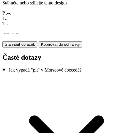
Stáhněte nebo sdílejte tento design
P
.--.
I
..
T
-
·
−
−
·
·
·
−
Stáhnout obrázek
Kopírovat do schránky
Časté dotazy
Jak vypadá "pit" v Morseově abecedě?