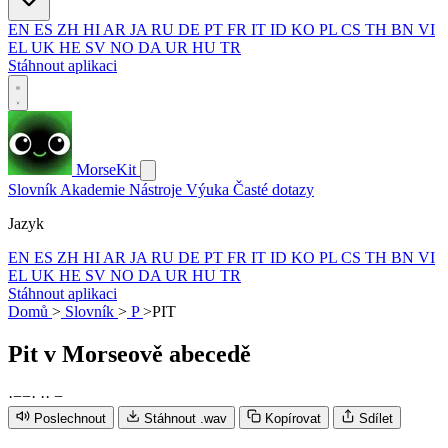
EN
ES
ZH
HI
AR
JA
RU
DE
PT
FR
IT
ID
KO
PL
CS
TH
BN
VI
EL
UK
HE
SV
NO
DA
UR
HU
TR
Stáhnout aplikaci
MorseKit
Slovník
Akademie
Nástroje
Výuka
Časté dotazy
Jazyk
EN
ES
ZH
HI
AR
JA
RU
DE
PT
FR
IT
ID
KO
PL
CS
TH
BN
VI
EL
UK
HE
SV
NO
DA
UR
HU
TR
Stáhnout aplikaci
Domů
>
Slovník
>
P
>
PIT
Pit
v Morseově abecedě
·
−
−
·
·
·
−
Poslechnout
Stáhnout .wav
Kopírovat
Sdílet