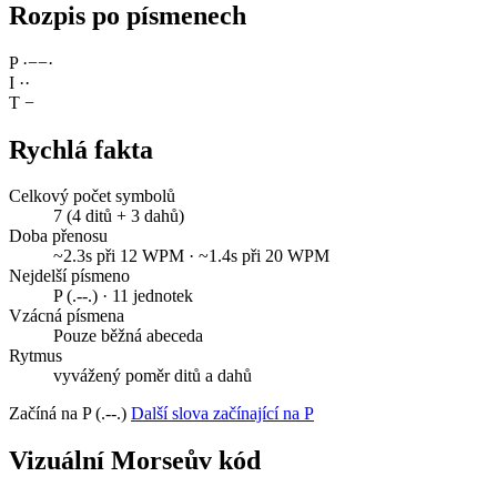
Rozpis po písmenech
P
·
−
−
·
I
·
·
T
−
Rychlá fakta
Celkový počet symbolů
7 (4 ditů + 3 dahů)
Doba přenosu
~2.3s při 12 WPM · ~1.4s při 20 WPM
Nejdelší písmeno
P (.--.) · 11 jednotek
Vzácná písmena
Pouze běžná abeceda
Rytmus
vyvážený poměr ditů a dahů
Začíná na P (.--.)
Další slova začínající na P
Vizuální Morseův kód