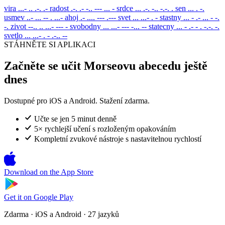
vira
...- .. .-. .-
radost
.-. .- -.. --- ... -
srdce
... .-. -.. -.-. .
sen
... . -.
usmev
..- ... -- . ...-
ahoj
.- .... --- .---
svet
... ...- . -
stastny
... - .- ... - -.
-.
zivot
--.. .. ...- --- -
svobodny
... ...- --- -... --
statecny
... - .- - . -.-. -.
svetlo
... ...- . - .-.. --
STÁHNĚTE SI APLIKACI
Začněte se učit Morseovu abecedu ještě
dnes
Dostupné pro iOS a Android. Stažení zdarma.
Učte se jen 5 minut denně
5× rychlejší učení s rozloženým opakováním
Kompletní zvukové nástroje s nastavitelnou rychlostí
Download on the
App Store
Get it on
Google Play
Zdarma · iOS a Android · 27 jazyků