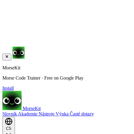
MorseKit
Morse Code Trainer · Free on Google Play
Install
MorseKit
Slovník
Akademie
Nástroje
Výuka
Časté dotazy
CS