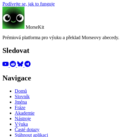
Podívejte se, jak to funguje
MorseKit
Prémiová platforma pro výuku a překlad Morseovy abecedy.
Sledovat
Navigace
Domů
Slovník
Jména
Fráze
Akademie
Nástroje
Výuka
Časté dotazy
Stáhnout aplikaci