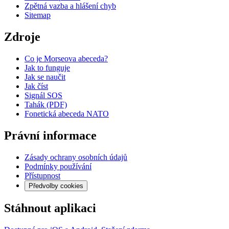
Zpětná vazba a hlášení chyb
Sitemap
Zdroje
Co je Morseova abeceda?
Jak to funguje
Jak se naučit
Jak číst
Signál SOS
Tahák (PDF)
Fonetická abeceda NATO
Právní informace
Zásady ochrany osobních údajů
Podmínky používání
Přístupnost
Předvolby cookies
Stáhnout aplikaci