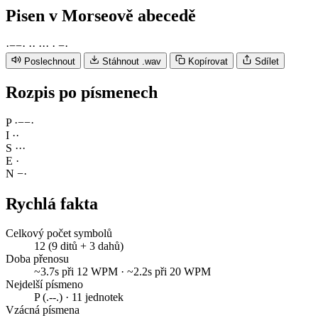
Pisen
v Morseově abecedě
·
−
−
·
·
·
·
·
·
·
−
·
Poslechnout
Stáhnout .wav
Kopírovat
Sdílet
Rozpis po písmenech
P
·
−
−
·
I
·
·
S
·
·
·
E
·
N
−
·
Rychlá fakta
Celkový počet symbolů
12 (9 ditů + 3 dahů)
Doba přenosu
~3.7s při 12 WPM · ~2.2s při 20 WPM
Nejdelší písmeno
P (.--.) · 11 jednotek
Vzácná písmena