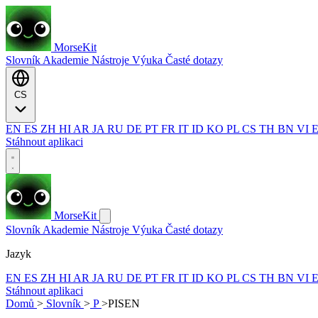
MorseKit
Slovník
Akademie
Nástroje
Výuka
Časté dotazy
CS
EN
ES
ZH
HI
AR
JA
RU
DE
PT
FR
IT
ID
KO
PL
CS
TH
BN
VI
Stáhnout aplikaci
MorseKit
Slovník
Akademie
Nástroje
Výuka
Časté dotazy
Jazyk
EN
ES
ZH
HI
AR
JA
RU
DE
PT
FR
IT
ID
KO
PL
CS
TH
BN
VI
Stáhnout aplikaci
Domů
>
Slovník
>
P
>
PISEN