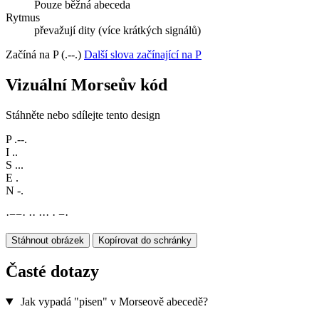
Pouze běžná abeceda
Rytmus
převažují dity (více krátkých signálů)
Začíná na P (.--.)
Další slova začínající na P
Vizuální Morseův kód
Stáhněte nebo sdílejte tento design
P
.--.
I
..
S
...
E
.
N
-.
·
−
−
·
·
·
·
·
·
·
−
·
Stáhnout obrázek
Kopírovat do schránky
Časté dotazy
Jak vypadá "pisen" v Morseově abecedě?