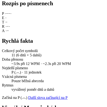
Rozpis po písmenech
P
·
−
−
·
E
·
T
−
R
·
−
·
A
·
−
Rychlá fakta
Celkový počet symbolů
11 (6 ditů + 5 dahů)
Doba přenosu
~3.9s při 12 WPM · ~2.3s při 20 WPM
Nejdelší písmeno
P (.--.) · 11 jednotek
Vzácná písmena
Pouze běžná abeceda
Rytmus
vyvážený poměr ditů a dahů
Začíná na P (.--.)
Další slova začínající na P