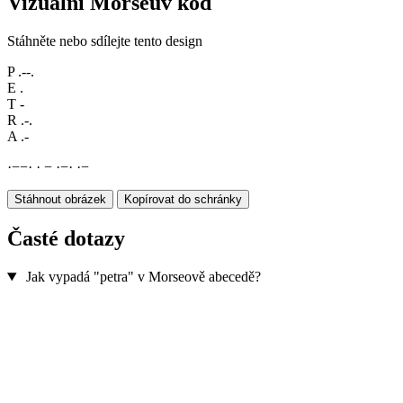
Vizuální Morseův kód
Stáhněte nebo sdílejte tento design
P
.--.
E
.
T
-
R
.-.
A
.-
·
−
−
·
·
−
·
−
·
·
−
Stáhnout obrázek
Kopírovat do schránky
Časté dotazy
Jak vypadá "petra" v Morseově abecedě?