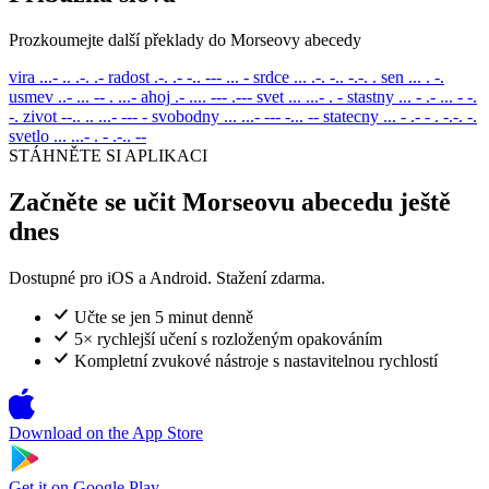
Prozkoumejte další překlady do Morseovy abecedy
vira
...- .. .-. .-
radost
.-. .- -.. --- ... -
srdce
... .-. -.. -.-. .
sen
... . -.
usmev
..- ... -- . ...-
ahoj
.- .... --- .---
svet
... ...- . -
stastny
... - .- ... - -.
-.
zivot
--.. .. ...- --- -
svobodny
... ...- --- -... --
statecny
... - .- - . -.-. -.
svetlo
... ...- . - .-.. --
STÁHNĚTE SI APLIKACI
Začněte se učit Morseovu abecedu ještě
dnes
Dostupné pro iOS a Android. Stažení zdarma.
Učte se jen 5 minut denně
5× rychlejší učení s rozloženým opakováním
Kompletní zvukové nástroje s nastavitelnou rychlostí
Download on the
App Store
Get it on
Google Play