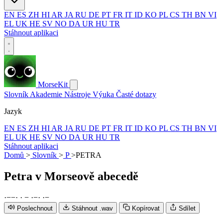
EN
ES
ZH
HI
AR
JA
RU
DE
PT
FR
IT
ID
KO
PL
CS
TH
BN
VI
EL
UK
HE
SV
NO
DA
UR
HU
TR
Stáhnout aplikaci
MorseKit
Slovník
Akademie
Nástroje
Výuka
Časté dotazy
Jazyk
EN
ES
ZH
HI
AR
JA
RU
DE
PT
FR
IT
ID
KO
PL
CS
TH
BN
VI
EL
UK
HE
SV
NO
DA
UR
HU
TR
Stáhnout aplikaci
Domů
>
Slovník
>
P
>
PETRA
Petra
v Morseově abecedě
·
−
−
·
·
−
·
−
·
·
−
Poslechnout
Stáhnout .wav
Kopírovat
Sdílet