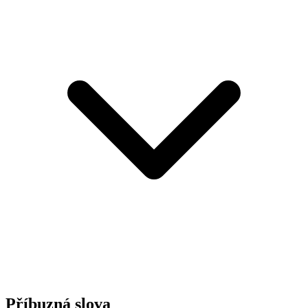
Příbuzná slova