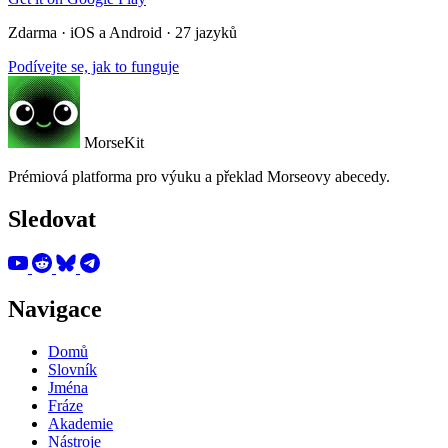
Zdarma · iOS a Android · 27 jazyků
Podívejte se, jak to funguje
MorseKit
Prémiová platforma pro výuku a překlad Morseovy abecedy.
Sledovat
Navigace
Domů
Slovník
Jména
Fráze
Akademie
Nástroje