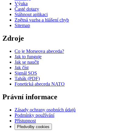
Výuka
Časté dotazy
Stáhnout aplikaci
Zpětná vazba a hlášení chyb
Sitemap
Zdroje
Co je Morseova abeceda?
Jak to funguje
Jak se naučit
Jak číst
Signál SOS
Tahák (PDF)
Fonetická abeceda NATO
Právní informace
Zásady ochrany osobních údajů
Podmínky používání
Přístupnost
Předvolby cookies