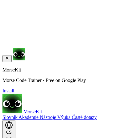
MorseKit
Morse Code Trainer · Free on Google Play
Install
MorseKit
Slovník
Akademie
Nástroje
Výuka
Časté dotazy
CS