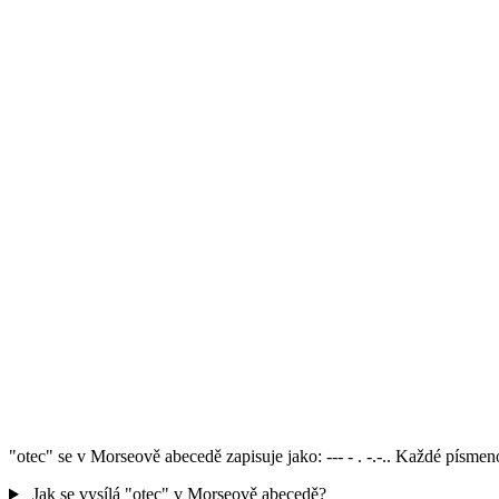
"otec" se v Morseově abecedě zapisuje jako: --- - . -.-.. Každé písm
Jak se vysílá "otec" v Morseově abecedě?