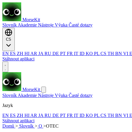
MorseKit
Slovník
Akademie
Nástroje
Výuka
Časté dotazy
CS
EN
ES
ZH
HI
AR
JA
RU
DE
PT
FR
IT
ID
KO
PL
CS
TH
BN
VI
Stáhnout aplikaci
MorseKit
Slovník
Akademie
Nástroje
Výuka
Časté dotazy
Jazyk
EN
ES
ZH
HI
AR
JA
RU
DE
PT
FR
IT
ID
KO
PL
CS
TH
BN
VI
Stáhnout aplikaci
Domů
>
Slovník
>
O
>
OTEC