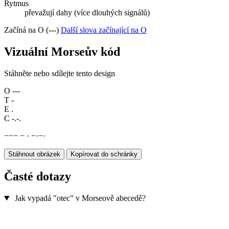
Rytmus
převažují dahy (více dlouhých signálů)
Začíná na O (---)
Další slova začínající na O
Vizuální Morseův kód
Stáhněte nebo sdílejte tento design
O
---
T
-
E
.
C
-.-.
−
−
−
−
·
−
·
−
·
Stáhnout obrázek
Kopírovat do schránky
Časté dotazy
Jak vypadá "otec" v Morseově abecedě?