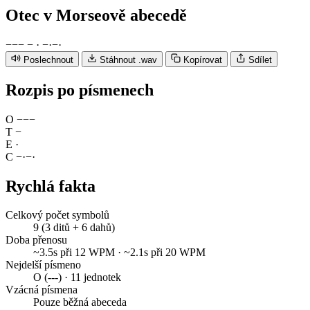
Otec
v Morseově abecedě
−
−
−
−
·
−
·
−
·
Poslechnout
Stáhnout .wav
Kopírovat
Sdílet
Rozpis po písmenech
O
−
−
−
T
−
E
·
C
−
·
−
·
Rychlá fakta
Celkový počet symbolů
9 (3 ditů + 6 dahů)
Doba přenosu
~3.5s při 12 WPM · ~2.1s při 20 WPM
Nejdelší písmeno
O (---) · 11 jednotek
Vzácná písmena
Pouze běžná abeceda