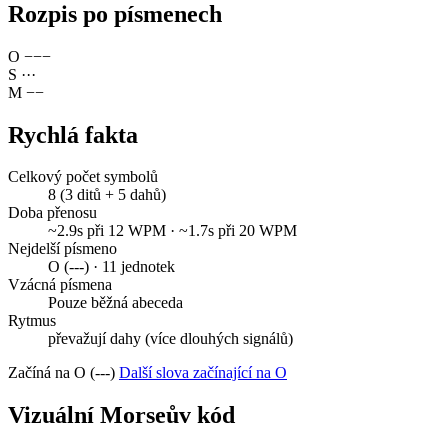
Rozpis po písmenech
O
−
−
−
S
·
·
·
M
−
−
Rychlá fakta
Celkový počet symbolů
8 (3 ditů + 5 dahů)
Doba přenosu
~2.9s při 12 WPM · ~1.7s při 20 WPM
Nejdelší písmeno
O (---) · 11 jednotek
Vzácná písmena
Pouze běžná abeceda
Rytmus
převažují dahy (více dlouhých signálů)
Začíná na O (---)
Další slova začínající na O
Vizuální Morseův kód