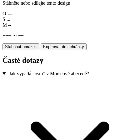
Stáhněte nebo sdílejte tento design
O
---
S
...
M
--
−
−
−
·
·
·
−
−
Stáhnout obrázek
Kopírovat do schránky
Časté dotazy
Jak vypadá "osm" v Morseově abecedě?