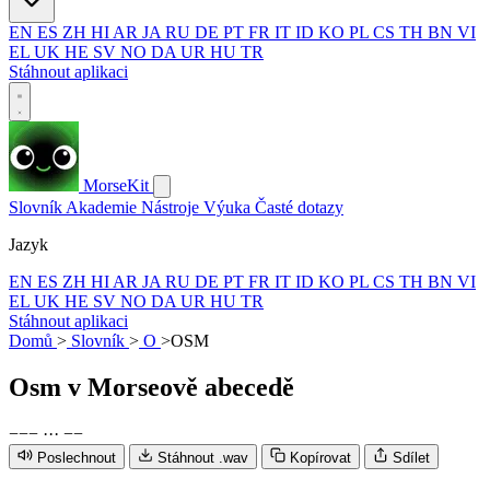
EN
ES
ZH
HI
AR
JA
RU
DE
PT
FR
IT
ID
KO
PL
CS
TH
BN
VI
EL
UK
HE
SV
NO
DA
UR
HU
TR
Stáhnout aplikaci
MorseKit
Slovník
Akademie
Nástroje
Výuka
Časté dotazy
Jazyk
EN
ES
ZH
HI
AR
JA
RU
DE
PT
FR
IT
ID
KO
PL
CS
TH
BN
VI
EL
UK
HE
SV
NO
DA
UR
HU
TR
Stáhnout aplikaci
Domů
>
Slovník
>
O
>
OSM
Osm
v Morseově abecedě
−
−
−
·
·
·
−
−
Poslechnout
Stáhnout .wav
Kopírovat
Sdílet