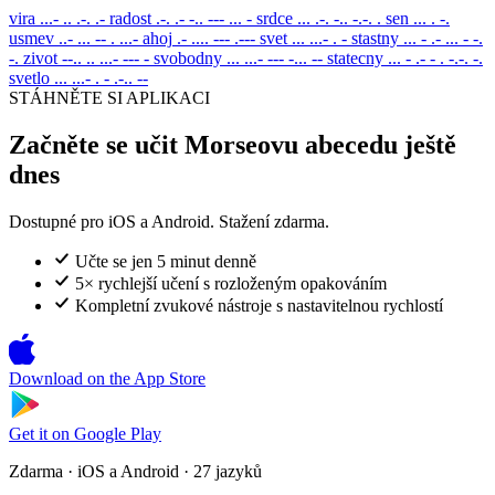
vira
...- .. .-. .-
radost
.-. .- -.. --- ... -
srdce
... .-. -.. -.-. .
sen
... . -.
usmev
..- ... -- . ...-
ahoj
.- .... --- .---
svet
... ...- . -
stastny
... - .- ... - -.
-.
zivot
--.. .. ...- --- -
svobodny
... ...- --- -... --
statecny
... - .- - . -.-. -.
svetlo
... ...- . - .-.. --
STÁHNĚTE SI APLIKACI
Začněte se učit Morseovu abecedu ještě
dnes
Dostupné pro iOS a Android. Stažení zdarma.
Učte se jen 5 minut denně
5× rychlejší učení s rozloženým opakováním
Kompletní zvukové nástroje s nastavitelnou rychlostí
Download on the
App Store
Get it on
Google Play
Zdarma · iOS a Android · 27 jazyků