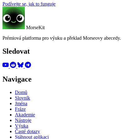
Podívejte se, jak to funguje
MorseKit
Prémiová platforma pro výuku a překlad Morseovy abecedy.
Sledovat
Navigace
Domů
Slovník
Jména
Fráze
Akademie
Nástroje
Výuka
Časté dotazy
Stáhnout aplikaci