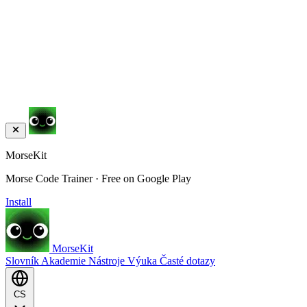
MorseKit
Morse Code Trainer · Free on Google Play
Install
MorseKit
Slovník
Akademie
Nástroje
Výuka
Časté dotazy
CS