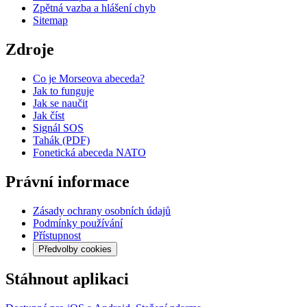
Zpětná vazba a hlášení chyb
Sitemap
Zdroje
Co je Morseova abeceda?
Jak to funguje
Jak se naučit
Jak číst
Signál SOS
Tahák (PDF)
Fonetická abeceda NATO
Právní informace
Zásady ochrany osobních údajů
Podmínky používání
Přístupnost
Předvolby cookies
Stáhnout aplikaci