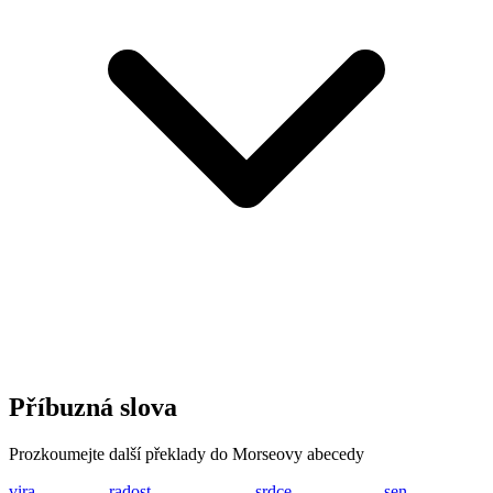
Příbuzná slova
Prozkoumejte další překlady do Morseovy abecedy
vira
...- .. .-. .-
radost
.-. .- -.. --- ... -
srdce
... .-. -.. -.-. .
sen
... . -.