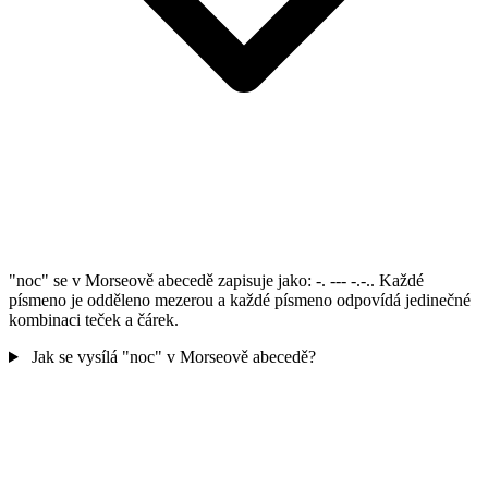
"noc" se v Morseově abecedě zapisuje jako: -. --- -.-.. Každé
písmeno je odděleno mezerou a každé písmeno odpovídá jedinečné
kombinaci teček a čárek.
Jak se vysílá "noc" v Morseově abecedě?