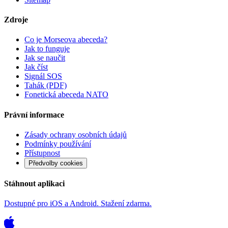
Zdroje
Co je Morseova abeceda?
Jak to funguje
Jak se naučit
Jak číst
Signál SOS
Tahák (PDF)
Fonetická abeceda NATO
Právní informace
Zásady ochrany osobních údajů
Podmínky používání
Přístupnost
Předvolby cookies
Stáhnout aplikaci
Dostupné pro iOS a Android. Stažení zdarma.