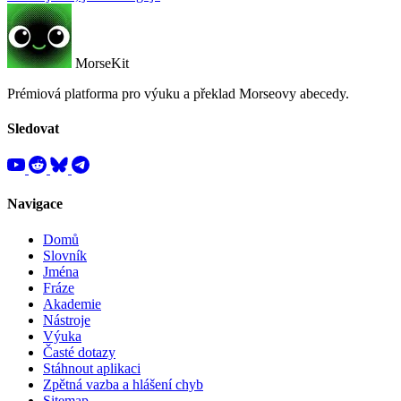
MorseKit
Prémiová platforma pro výuku a překlad Morseovy abecedy.
Sledovat
Navigace
Domů
Slovník
Jména
Fráze
Akademie
Nástroje
Výuka
Časté dotazy
Stáhnout aplikaci
Zpětná vazba a hlášení chyb
Sitemap