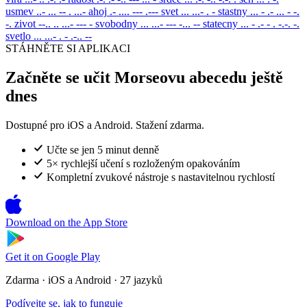
usmev
..- ... -- . ...-
ahoj
.- .... --- .---
svet
... ...- . -
stastny
... - .- ... - -.
-.
zivot
--.. .. ...- --- -
svobodny
... ...- --- -... --
statecny
... - .- - . -.-. -.
svetlo
... ...- . - .-.. --
STÁHNĚTE SI APLIKACI
Začněte se učit Morseovu abecedu ještě
dnes
Dostupné pro iOS a Android. Stažení zdarma.
Učte se jen 5 minut denně
5× rychlejší učení s rozloženým opakováním
Kompletní zvukové nástroje s nastavitelnou rychlostí
Download on the
App Store
Get it on
Google Play
Zdarma · iOS a Android · 27 jazyků
Podívejte se, jak to funguje