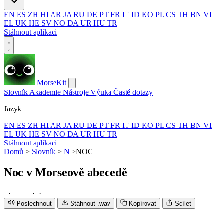
EN
ES
ZH
HI
AR
JA
RU
DE
PT
FR
IT
ID
KO
PL
CS
TH
BN
VI
EL
UK
HE
SV
NO
DA
UR
HU
TR
Stáhnout aplikaci
MorseKit
Slovník
Akademie
Nástroje
Výuka
Časté dotazy
Jazyk
EN
ES
ZH
HI
AR
JA
RU
DE
PT
FR
IT
ID
KO
PL
CS
TH
BN
VI
EL
UK
HE
SV
NO
DA
UR
HU
TR
Stáhnout aplikaci
Domů
>
Slovník
>
N
>
NOC
Noc
v Morseově abecedě
−
·
−
−
−
−
·
−
·
Poslechnout
Stáhnout .wav
Kopírovat
Sdílet