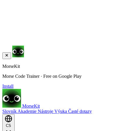
MorseKit
Morse Code Trainer · Free on Google Play
Install
MorseKit
Slovník
Akademie
Nástroje
Výuka
Časté dotazy
CS