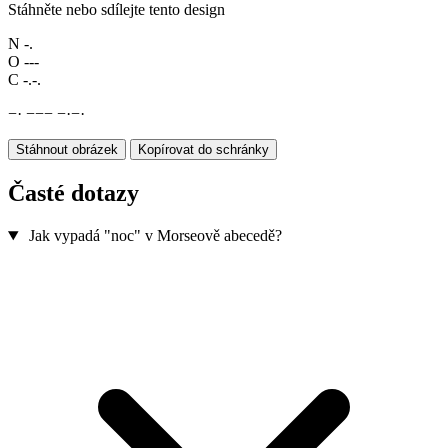
Stáhněte nebo sdílejte tento design
N
-.
O
---
C
-.-.
−
·
−
−
−
−
·
−
·
Stáhnout obrázek
Kopírovat do schránky
Časté dotazy
Jak vypadá "noc" v Morseově abecedě?