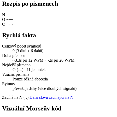
Rozpis po písmenech
N
−
·
O
−
−
−
C
−
·
−
·
Rychlá fakta
Celkový počet symbolů
9 (3 ditů + 6 dahů)
Doba přenosu
~3.3s při 12 WPM · ~2s při 20 WPM
Nejdelší písmeno
O (---) · 11 jednotek
Vzácná písmena
Pouze běžná abeceda
Rytmus
převažují dahy (více dlouhých signálů)
Začíná na N (-.)
Další slova začínající na N
Vizuální Morseův kód