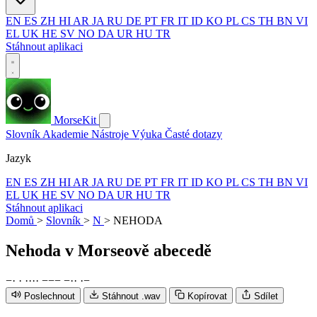
EN
ES
ZH
HI
AR
JA
RU
DE
PT
FR
IT
ID
KO
PL
CS
TH
BN
VI
EL
UK
HE
SV
NO
DA
UR
HU
TR
Stáhnout aplikaci
MorseKit
Slovník
Akademie
Nástroje
Výuka
Časté dotazy
Jazyk
EN
ES
ZH
HI
AR
JA
RU
DE
PT
FR
IT
ID
KO
PL
CS
TH
BN
VI
EL
UK
HE
SV
NO
DA
UR
HU
TR
Stáhnout aplikaci
Domů
>
Slovník
>
N
>
NEHODA
Nehoda
v Morseově abecedě
−
·
·
·
·
·
·
−
−
−
−
·
·
·
−
Poslechnout
Stáhnout .wav
Kopírovat
Sdílet