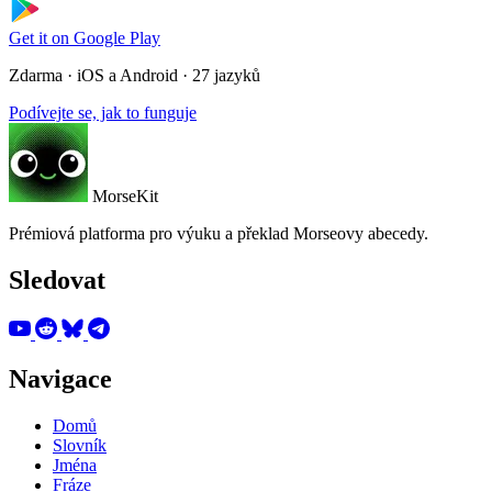
Get it on
Google Play
Zdarma · iOS a Android · 27 jazyků
Podívejte se, jak to funguje
MorseKit
Prémiová platforma pro výuku a překlad Morseovy abecedy.
Sledovat
Navigace
Domů
Slovník
Jména
Fráze