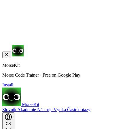
MorseKit
Morse Code Trainer · Free on Google Play
Install
MorseKit
Slovník
Akademie
Nástroje
Výuka
Časté dotazy
CS