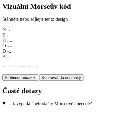
Vizuální Morseův kód
Stáhněte nebo sdílejte tento design
N
-.
E
.
H
....
O
---
D
-..
A
.-
−
·
·
·
·
·
·
−
−
−
−
·
·
·
−
Stáhnout obrázek
Kopírovat do schránky
Časté dotazy
Jak vypadá "nehoda" v Morseově abecedě?