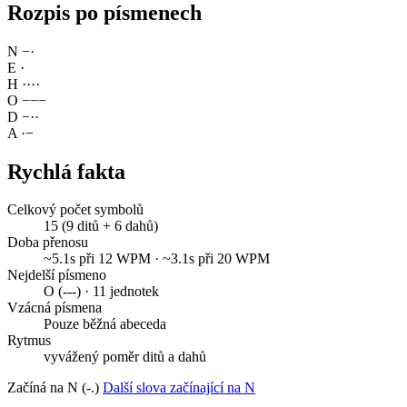
Rozpis po písmenech
N
−
·
E
·
H
·
·
·
·
O
−
−
−
D
−
·
·
A
·
−
Rychlá fakta
Celkový počet symbolů
15 (9 ditů + 6 dahů)
Doba přenosu
~5.1s při 12 WPM · ~3.1s při 20 WPM
Nejdelší písmeno
O (---) · 11 jednotek
Vzácná písmena
Pouze běžná abeceda
Rytmus
vyvážený poměr ditů a dahů
Začíná na N (-.)
Další slova začínající na N