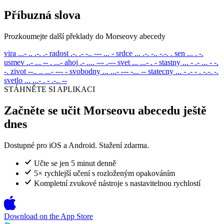
Příbuzná slova
Prozkoumejte další překlady do Morseovy abecedy
vira
...- .. .-. .-
radost
.-. .- -.. --- ... -
srdce
... .-. -.. -.-. .
sen
... . -.
usmev
..- ... -- . ...-
ahoj
.- .... --- .---
svet
... ...- . -
stastny
... - .- ... - -.
-.
zivot
--.. .. ...- --- -
svobodny
... ...- --- -... --
statecny
... - .- - . -.-. -.
svetlo
... ...- . - .-.. --
STÁHNĚTE SI APLIKACI
Začněte se učit Morseovu abecedu ještě
dnes
Dostupné pro iOS a Android. Stažení zdarma.
Učte se jen 5 minut denně
5× rychlejší učení s rozloženým opakováním
Kompletní zvukové nástroje s nastavitelnou rychlostí
Download on the
App Store