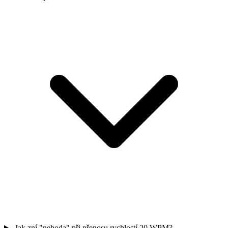
Jak zní "nehoda" při přenosu rychlostí 20 WPM?