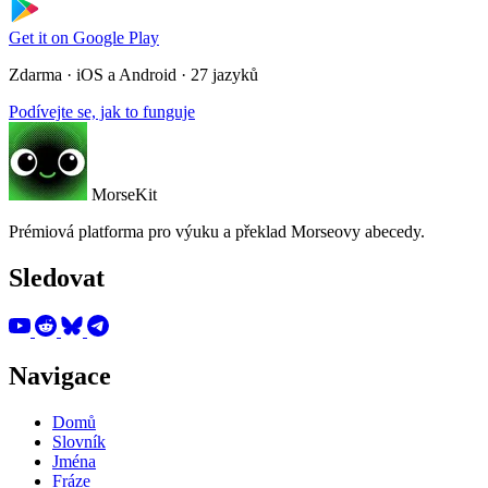
Get it on
Google Play
Zdarma · iOS a Android · 27 jazyků
Podívejte se, jak to funguje
MorseKit
Prémiová platforma pro výuku a překlad Morseovy abecedy.
Sledovat
Navigace
Domů
Slovník
Jména
Fráze