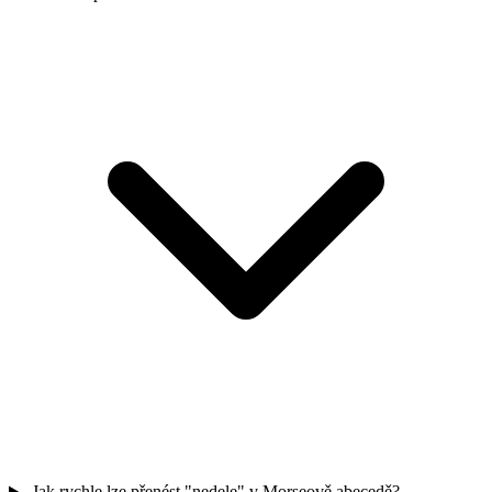
Jak rychle lze přenést "nedele" v Morseově abecedě?