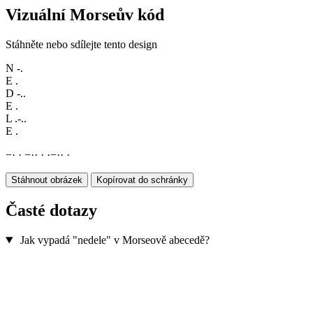
Vizuální Morseův kód
Stáhněte nebo sdílejte tento design
N
-.
E
.
D
-..
E
.
L
.-..
E
.
−
·
·
−
·
·
·
·
−
·
·
·
Stáhnout obrázek
Kopírovat do schránky
Časté dotazy
Jak vypadá "nedele" v Morseově abecedě?