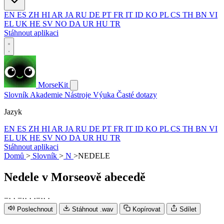
EN
ES
ZH
HI
AR
JA
RU
DE
PT
FR
IT
ID
KO
PL
CS
TH
BN
VI
EL
UK
HE
SV
NO
DA
UR
HU
TR
Stáhnout aplikaci
MorseKit
Slovník
Akademie
Nástroje
Výuka
Časté dotazy
Jazyk
EN
ES
ZH
HI
AR
JA
RU
DE
PT
FR
IT
ID
KO
PL
CS
TH
BN
VI
EL
UK
HE
SV
NO
DA
UR
HU
TR
Stáhnout aplikaci
Domů
>
Slovník
>
N
>
NEDELE
Nedele
v Morseově abecedě
−
·
·
−
·
·
·
·
−
·
·
·
Poslechnout
Stáhnout .wav
Kopírovat
Sdílet