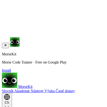
MorseKit
Morse Code Trainer · Free on Google Play
Install
MorseKit
Slovník
Akademie
Nástroje
Výuka
Časté dotazy
CS