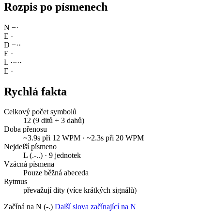
Rozpis po písmenech
N
−
·
E
·
D
−
·
·
E
·
L
·
−
·
·
E
·
Rychlá fakta
Celkový počet symbolů
12 (9 ditů + 3 dahů)
Doba přenosu
~3.9s při 12 WPM · ~2.3s při 20 WPM
Nejdelší písmeno
L (.-..) · 9 jednotek
Vzácná písmena
Pouze běžná abeceda
Rytmus
převažují dity (více krátkých signálů)
Začíná na N (-.)
Další slova začínající na N