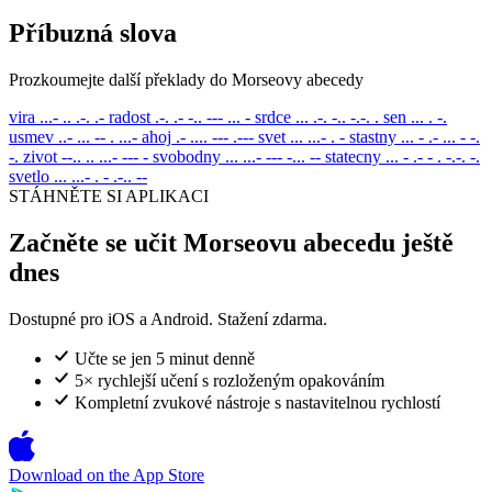
Příbuzná slova
Prozkoumejte další překlady do Morseovy abecedy
vira
...- .. .-. .-
radost
.-. .- -.. --- ... -
srdce
... .-. -.. -.-. .
sen
... . -.
usmev
..- ... -- . ...-
ahoj
.- .... --- .---
svet
... ...- . -
stastny
... - .- ... - -.
-.
zivot
--.. .. ...- --- -
svobodny
... ...- --- -... --
statecny
... - .- - . -.-. -.
svetlo
... ...- . - .-.. --
STÁHNĚTE SI APLIKACI
Začněte se učit Morseovu abecedu ještě
dnes
Dostupné pro iOS a Android. Stažení zdarma.
Učte se jen 5 minut denně
5× rychlejší učení s rozloženým opakováním
Kompletní zvukové nástroje s nastavitelnou rychlostí
Download on the
App Store