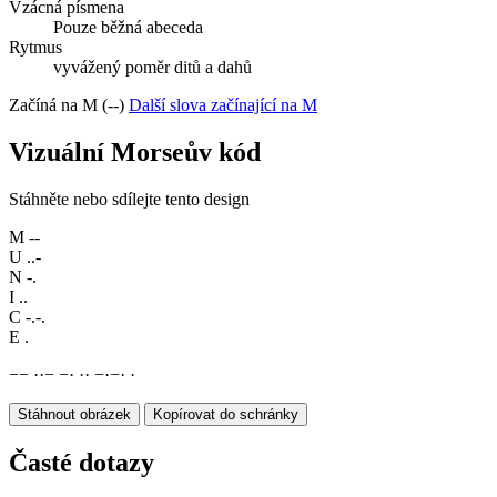
Vzácná písmena
Pouze běžná abeceda
Rytmus
vyvážený poměr ditů a dahů
Začíná na M (--)
Další slova začínající na M
Vizuální Morseův kód
Stáhněte nebo sdílejte tento design
M
--
U
..-
N
-.
I
..
C
-.-.
E
.
−
−
·
·
−
−
·
·
·
−
·
−
·
·
Stáhnout obrázek
Kopírovat do schránky
Časté dotazy