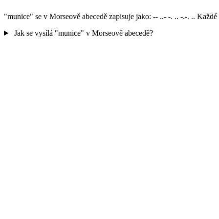
"munice" se v Morseově abecedě zapisuje jako: -- ..- -. .. -.-. .. K
Jak se vysílá "munice" v Morseově abecedě?