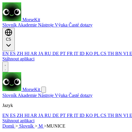
MorseKit
Slovník
Akademie
Nástroje
Výuka
Časté dotazy
CS
EN
ES
ZH
HI
AR
JA
RU
DE
PT
FR
IT
ID
KO
PL
CS
TH
BN
VI
Stáhnout aplikaci
MorseKit
Slovník
Akademie
Nástroje
Výuka
Časté dotazy
Jazyk
EN
ES
ZH
HI
AR
JA
RU
DE
PT
FR
IT
ID
KO
PL
CS
TH
BN
VI
Stáhnout aplikaci
Domů
>
Slovník
>
M
>
MUNICE