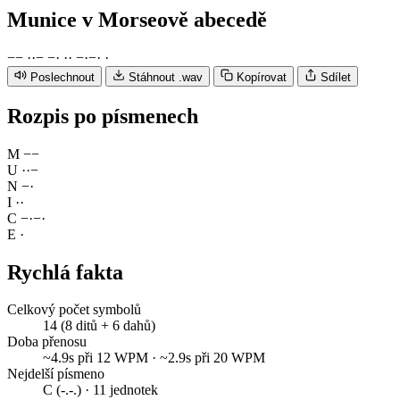
Munice
v Morseově abecedě
−
−
·
·
−
−
·
·
·
−
·
−
·
·
Poslechnout
Stáhnout .wav
Kopírovat
Sdílet
Rozpis po písmenech
M
−
−
U
·
·
−
N
−
·
I
·
·
C
−
·
−
·
E
·
Rychlá fakta
Celkový počet symbolů
14 (8 ditů + 6 dahů)
Doba přenosu
~4.9s při 12 WPM · ~2.9s při 20 WPM
Nejdelší písmeno
C (-.-.) · 11 jednotek