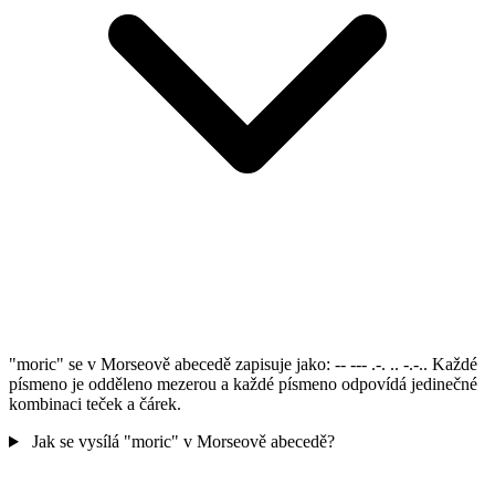
"moric" se v Morseově abecedě zapisuje jako: -- --- .-. .. -.-.. Každé
písmeno je odděleno mezerou a každé písmeno odpovídá jedinečné
kombinaci teček a čárek.
Jak se vysílá "moric" v Morseově abecedě?