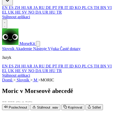
EN
ES
ZH
HI
AR
JA
RU
DE
PT
FR
IT
ID
KO
PL
CS
TH
BN
VI
EL
UK
HE
SV
NO
DA
UR
HU
TR
Stáhnout aplikaci
MorseKit
Slovník
Akademie
Nástroje
Výuka
Časté dotazy
Jazyk
EN
ES
ZH
HI
AR
JA
RU
DE
PT
FR
IT
ID
KO
PL
CS
TH
BN
VI
EL
UK
HE
SV
NO
DA
UR
HU
TR
Stáhnout aplikaci
Domů
>
Slovník
>
M
>
MORIC
Moric
v Morseově abecedě
−
−
−
−
−
·
−
·
·
·
−
·
−
·
Poslechnout
Stáhnout .wav
Kopírovat
Sdílet