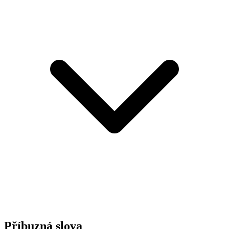
Příbuzná slova