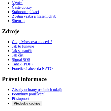
Výuka
Časté dotazy
Stáhnout aplikaci
Zpětná vazba a hlášení chyb
Sitemap
Zdroje
Co je Morseova abeceda?
Jak to funguje
Jak se naučit
Jak číst
Signál SOS
Tahák (PDF)
Fonetická abeceda NATO
Právní informace
Zásady ochrany osobních údajů
Podmínky používání
Přístupnost
Předvolby cookies