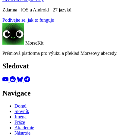
Zdarma · iOS a Android · 27 jazyků
Podívejte se, jak to funguje
MorseKit
Prémiová platforma pro výuku a překlad Morseovy abecedy.
Sledovat
Navigace
Domů
Slovník
Jména
Fráze
Akademie
Nástroje