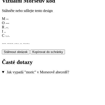
Vizuální Morseův kód
Stáhněte nebo sdílejte tento design
M
--
O
---
R
.-.
I
..
C
-.-.
−
−
−
−
−
·
−
·
·
·
−
·
−
·
Stáhnout obrázek
Kopírovat do schránky
Časté dotazy
Jak vypadá "moric" v Morseově abecedě?