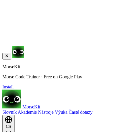
MorseKit
Morse Code Trainer · Free on Google Play
Install
MorseKit
Slovník
Akademie
Nástroje
Výuka
Časté dotazy
CS