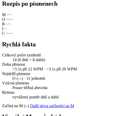
Rozpis po písmenech
M
−
−
O
−
−
−
R
·
−
·
I
·
·
C
−
·
−
·
Rychlá fakta
Celkový počet symbolů
14 (6 ditů + 8 dahů)
Doba přenosu
~5.1s při 12 WPM · ~3.1s při 20 WPM
Nejdelší písmeno
O (---) · 11 jednotek
Vzácná písmena
Pouze běžná abeceda
Rytmus
vyvážený poměr ditů a dahů
Začíná na M (--)
Další slova začínající na M