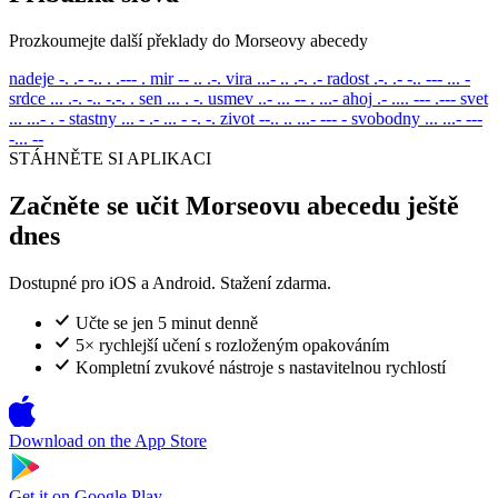
Prozkoumejte další překlady do Morseovy abecedy
nadeje
-. .- -.. . .--- .
mir
-- .. .-.
vira
...- .. .-. .-
radost
.-. .- -.. --- ... -
srdce
... .-. -.. -.-. .
sen
... . -.
usmev
..- ... -- . ...-
ahoj
.- .... --- .---
svet
... ...- . -
stastny
... - .- ... - -. -.
zivot
--.. .. ...- --- -
svobodny
... ...- ---
-... --
STÁHNĚTE SI APLIKACI
Začněte se učit Morseovu abecedu ještě
dnes
Dostupné pro iOS a Android. Stažení zdarma.
Učte se jen 5 minut denně
5× rychlejší učení s rozloženým opakováním
Kompletní zvukové nástroje s nastavitelnou rychlostí
Download on the
App Store
Get it on
Google Play