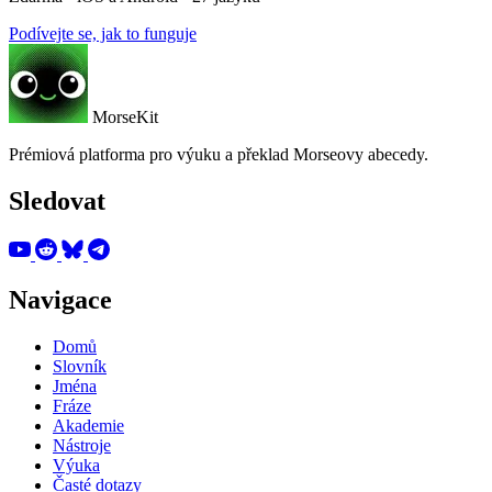
Podívejte se, jak to funguje
MorseKit
Prémiová platforma pro výuku a překlad Morseovy abecedy.
Sledovat
Navigace
Domů
Slovník
Jména
Fráze
Akademie
Nástroje
Výuka
Časté dotazy