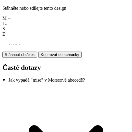
Stáhněte nebo sdílejte tento design
M
--
I
..
S
...
E
.
−
−
·
·
·
·
·
·
Stáhnout obrázek
Kopírovat do schránky
Časté dotazy
Jak vypadá "mise" v Morseově abecedě?