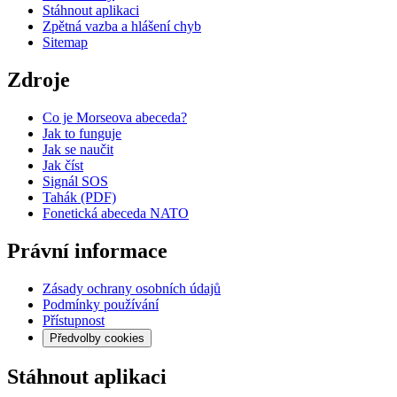
Stáhnout aplikaci
Zpětná vazba a hlášení chyb
Sitemap
Zdroje
Co je Morseova abeceda?
Jak to funguje
Jak se naučit
Jak číst
Signál SOS
Tahák (PDF)
Fonetická abeceda NATO
Právní informace
Zásady ochrany osobních údajů
Podmínky používání
Přístupnost
Předvolby cookies
Stáhnout aplikaci