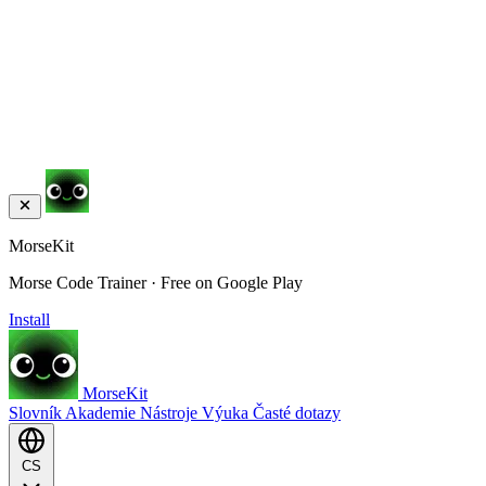
MorseKit
Morse Code Trainer · Free on Google Play
Install
MorseKit
Slovník
Akademie
Nástroje
Výuka
Časté dotazy
CS