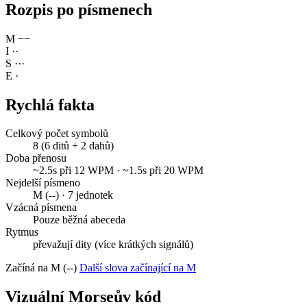
Rozpis po písmenech
M
−
−
I
·
·
S
·
·
·
E
·
Rychlá fakta
Celkový počet symbolů
8 (6 ditů + 2 dahů)
Doba přenosu
~2.5s při 12 WPM · ~1.5s při 20 WPM
Nejdelší písmeno
M (--) · 7 jednotek
Vzácná písmena
Pouze běžná abeceda
Rytmus
převažují dity (více krátkých signálů)
Začíná na M (--)
Další slova začínající na M
Vizuální Morseův kód