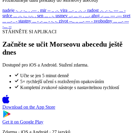
Prozkoumejte další překlady do Morseovy abecedy
nadeje
-. .- -.. . .--- .
mir
-- .. .-.
vira
...- .. .-. .-
radost
.-. .- -.. --- ... -
srdce
... .-. -.. -.-. .
sen
... . -.
usmev
..- ... -- . ...-
ahoj
.- .... --- .---
svet
... ...- . -
stastny
... - .- ... - -. -.
zivot
--.. .. ...- --- -
svobodny
... ...- ---
-... --
STÁHNĚTE SI APLIKACI
Začněte se učit Morseovu abecedu ještě
dnes
Dostupné pro iOS a Android. Stažení zdarma.
Učte se jen 5 minut denně
5× rychlejší učení s rozloženým opakováním
Kompletní zvukové nástroje s nastavitelnou rychlostí
Download on the
App Store
Get it on
Google Play
Zdarma · iOS a Android · 27 jazyků