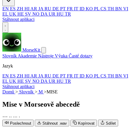
EN
ES
ZH
HI
AR
JA
RU
DE
PT
FR
IT
ID
KO
PL
CS
TH
BN
VI
EL
UK
HE
SV
NO
DA
UR
HU
TR
Stáhnout aplikaci
MorseKit
Slovník
Akademie
Nástroje
Výuka
Časté dotazy
Jazyk
EN
ES
ZH
HI
AR
JA
RU
DE
PT
FR
IT
ID
KO
PL
CS
TH
BN
VI
EL
UK
HE
SV
NO
DA
UR
HU
TR
Stáhnout aplikaci
Domů
>
Slovník
>
M
>
MISE
Mise
v Morseově abecedě
−
−
·
·
·
·
·
·
Poslechnout
Stáhnout .wav
Kopírovat
Sdílet