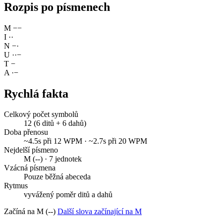
Rozpis po písmenech
M
−
−
I
·
·
N
−
·
U
·
·
−
T
−
A
·
−
Rychlá fakta
Celkový počet symbolů
12 (6 ditů + 6 dahů)
Doba přenosu
~4.5s při 12 WPM · ~2.7s při 20 WPM
Nejdelší písmeno
M (--) · 7 jednotek
Vzácná písmena
Pouze běžná abeceda
Rytmus
vyvážený poměr ditů a dahů
Začíná na M (--)
Další slova začínající na M