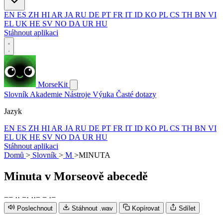
EN
ES
ZH
HI
AR
JA
RU
DE
PT
FR
IT
ID
KO
PL
CS
TH
BN
VI
EL
UK
HE
SV
NO
DA
UR
HU
Stáhnout aplikaci
MorseKit
Slovník
Akademie
Nástroje
Výuka
Časté dotazy
Jazyk
EN
ES
ZH
HI
AR
JA
RU
DE
PT
FR
IT
ID
KO
PL
CS
TH
BN
VI
EL
UK
HE
SV
NO
DA
UR
HU
Stáhnout aplikaci
Domů
>
Slovník
>
M
>
MINUTA
Minuta
v Morseově abecedě
−
−
·
·
−
·
·
·
−
−
·
−
Poslechnout
Stáhnout .wav
Kopírovat
Sdílet