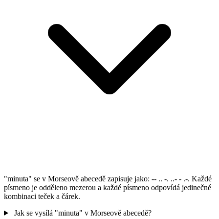
"minuta" se v Morseově abecedě zapisuje jako: -- .. -. ..- - .-. Každé
písmeno je odděleno mezerou a každé písmeno odpovídá jedinečné
kombinaci teček a čárek.
Jak se vysílá "minuta" v Morseově abecedě?