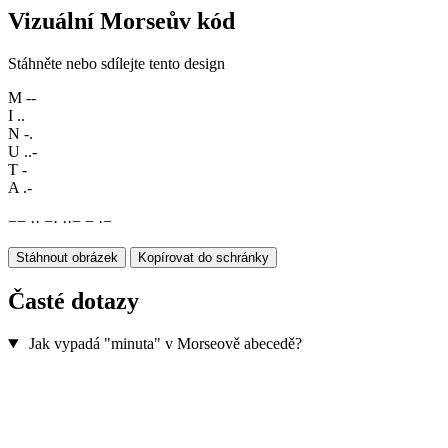
Vizuální Morseův kód
Stáhněte nebo sdílejte tento design
M
--
I
..
N
-.
U
..-
T
-
A
.-
−
−
·
·
−
·
·
·
−
−
·
−
Stáhnout obrázek
Kopírovat do schránky
Časté dotazy
Jak vypadá "minuta" v Morseově abecedě?