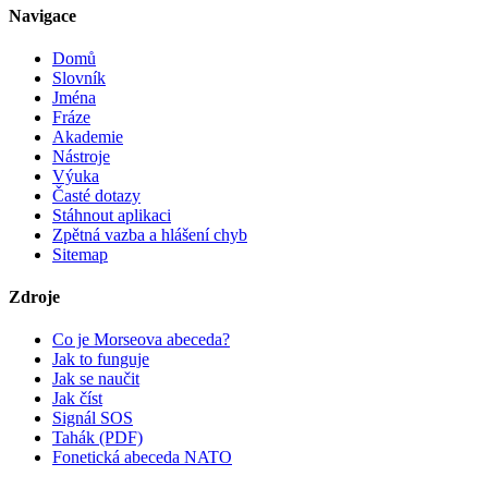
Navigace
Domů
Slovník
Jména
Fráze
Akademie
Nástroje
Výuka
Časté dotazy
Stáhnout aplikaci
Zpětná vazba a hlášení chyb
Sitemap
Zdroje
Co je Morseova abeceda?
Jak to funguje
Jak se naučit
Jak číst
Signál SOS
Tahák (PDF)
Fonetická abeceda NATO