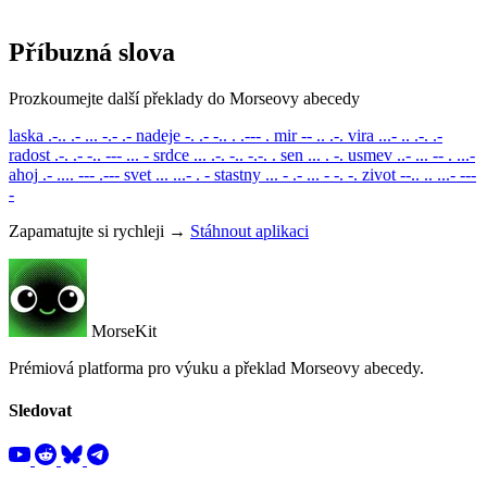
Příbuzná slova
Prozkoumejte další překlady do Morseovy abecedy
laska
.-.. .- ... -.- .-
nadeje
-. .- -.. . .--- .
mir
-- .. .-.
vira
...- .. .-. .-
radost
.-. .- -.. --- ... -
srdce
... .-. -.. -.-. .
sen
... . -.
usmev
..- ... -- . ...-
ahoj
.- .... --- .---
svet
... ...- . -
stastny
... - .- ... - -. -.
zivot
--.. .. ...- ---
-
Zapamatujte si rychleji →
Stáhnout aplikaci
MorseKit
Prémiová platforma pro výuku a překlad Morseovy abecedy.
Sledovat