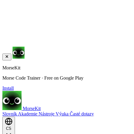
MorseKit
Morse Code Trainer · Free on Google Play
Install
MorseKit
Slovník
Akademie
Nástroje
Výuka
Časté dotazy
CS