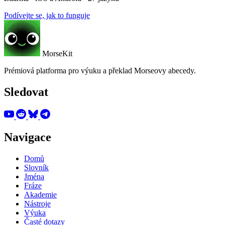
Podívejte se, jak to funguje
MorseKit
Prémiová platforma pro výuku a překlad Morseovy abecedy.
Sledovat
Navigace
Domů
Slovník
Jména
Fráze
Akademie
Nástroje
Výuka
Časté dotazy