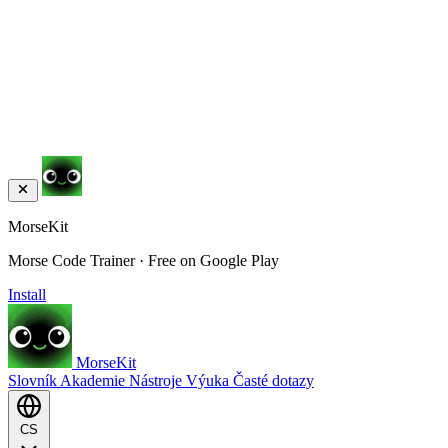
MorseKit
Morse Code Trainer · Free on Google Play
Install
MorseKit
Slovník
Akademie
Nástroje
Výuka
Časté dotazy
CS