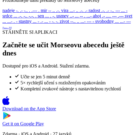
Prozkoumejte další překlady do Morseovy abecedy
nadeje
-. .- -.. . .--- .
mir
-- .. .-.
vira
...- .. .-. .-
radost
.-. .- -.. --- ... -
srdce
... .-. -.. -.-. .
sen
... . -.
usmev
..- ... -- . ...-
ahoj
.- .... --- .---
svet
... ...- . -
stastny
... - .- ... - -. -.
zivot
--.. .. ...- --- -
svobodny
... ...- ---
-... --
STÁHNĚTE SI APLIKACI
Začněte se učit Morseovu abecedu ještě
dnes
Dostupné pro iOS a Android. Stažení zdarma.
Učte se jen 5 minut denně
5× rychlejší učení s rozloženým opakováním
Kompletní zvukové nástroje s nastavitelnou rychlostí
Download on the
App Store
Get it on
Google Play
Zdarma · iOS a Android · 27 jazyků