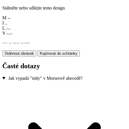
Stáhněte nebo sdílejte tento design
M
--
I
..
L
.-..
Y
-.--
−
−
·
·
·
−
·
·
−
·
−
−
Stáhnout obrázek
Kopírovat do schránky
Časté dotazy
Jak vypadá "mily" v Morseově abecedě?