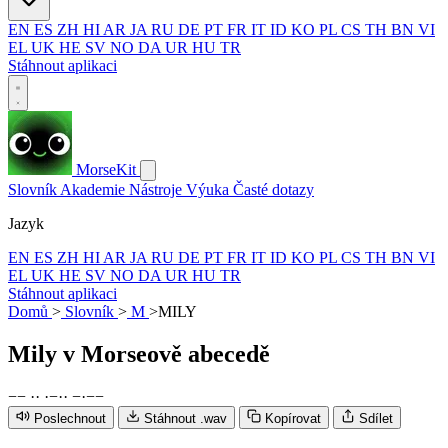
EN
ES
ZH
HI
AR
JA
RU
DE
PT
FR
IT
ID
KO
PL
CS
TH
BN
VI
EL
UK
HE
SV
NO
DA
UR
HU
TR
Stáhnout aplikaci
MorseKit
Slovník
Akademie
Nástroje
Výuka
Časté dotazy
Jazyk
EN
ES
ZH
HI
AR
JA
RU
DE
PT
FR
IT
ID
KO
PL
CS
TH
BN
VI
EL
UK
HE
SV
NO
DA
UR
HU
TR
Stáhnout aplikaci
Domů
>
Slovník
>
M
>
MILY
Mily
v Morseově abecedě
−
−
·
·
·
−
·
·
−
·
−
−
Poslechnout
Stáhnout .wav
Kopírovat
Sdílet