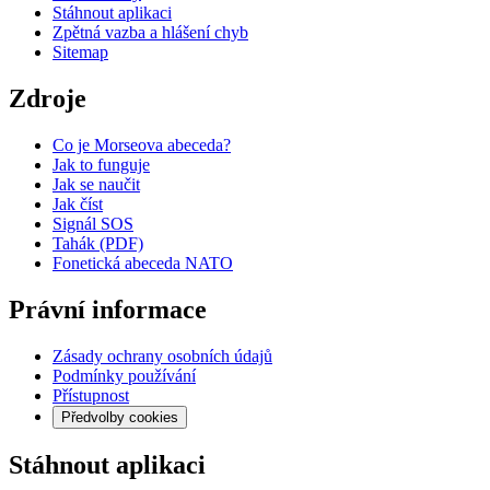
Stáhnout aplikaci
Zpětná vazba a hlášení chyb
Sitemap
Zdroje
Co je Morseova abeceda?
Jak to funguje
Jak se naučit
Jak číst
Signál SOS
Tahák (PDF)
Fonetická abeceda NATO
Právní informace
Zásady ochrany osobních údajů
Podmínky používání
Přístupnost
Předvolby cookies
Stáhnout aplikaci