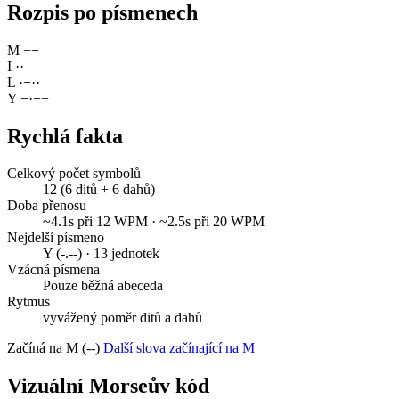
Rozpis po písmenech
M
−
−
I
·
·
L
·
−
·
·
Y
−
·
−
−
Rychlá fakta
Celkový počet symbolů
12 (6 ditů + 6 dahů)
Doba přenosu
~4.1s při 12 WPM · ~2.5s při 20 WPM
Nejdelší písmeno
Y (-.--) · 13 jednotek
Vzácná písmena
Pouze běžná abeceda
Rytmus
vyvážený poměr ditů a dahů
Začíná na M (--)
Další slova začínající na M
Vizuální Morseův kód