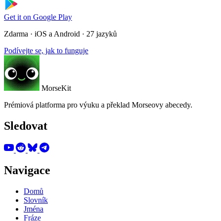
Get it on
Google Play
Zdarma · iOS a Android · 27 jazyků
Podívejte se, jak to funguje
MorseKit
Prémiová platforma pro výuku a překlad Morseovy abecedy.
Sledovat
Navigace
Domů
Slovník
Jména
Fráze