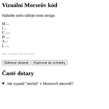
Vizuální Morseův kód
Stáhněte nebo sdílejte tento design
M
--
I
..
C
-.-.
H
....
A
.-
L
.-..
−
−
·
·
−
·
−
·
·
·
·
·
·
−
·
−
·
·
Stáhnout obrázek
Kopírovat do schránky
Časté dotazy
Jak vypadá "michal" v Morseově abecedě?