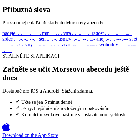
Příbuzná slova
Prozkoumejte další překlady do Morseovy abecedy
nadeje
-. .- -.. . .--- .
mir
-- .. .-.
vira
...- .. .-. .-
radost
.-. .- -.. --- ... -
srdce
... .-. -.. -.-. .
sen
... . -.
usmev
..- ... -- . ...-
ahoj
.- .... --- .---
svet
... ...- . -
stastny
... - .- ... - -. -.
zivot
--.. .. ...- --- -
svobodny
... ...- ---
-... --
STÁHNĚTE SI APLIKACI
Začněte se učit Morseovu abecedu ještě
dnes
Dostupné pro iOS a Android. Stažení zdarma.
Učte se jen 5 minut denně
5× rychlejší učení s rozloženým opakováním
Kompletní zvukové nástroje s nastavitelnou rychlostí
Download on the
App Store