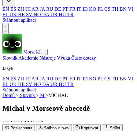
EN
ES
ZH
HI
AR
JA
RU
DE
PT
FR
IT
ID
KO
PL
CS
TH
BN
VI
EL
UK
HE
SV
NO
DA
UR
HU
TR
Stáhnout aplikaci
MorseKit
Slovník
Akademie
Nástroje
Výuka
Časté dotazy
Jazyk
EN
ES
ZH
HI
AR
JA
RU
DE
PT
FR
IT
ID
KO
PL
CS
TH
BN
VI
EL
UK
HE
SV
NO
DA
UR
HU
TR
Stáhnout aplikaci
Domů
>
Slovník
>
M
>
MICHAL
Michal
v Morseově abecedě
−
−
·
·
−
·
−
·
·
·
·
·
·
−
·
−
·
·
Poslechnout
Stáhnout .wav
Kopírovat
Sdílet