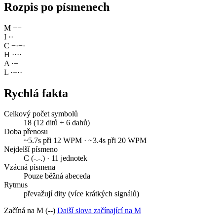
Rozpis po písmenech
M
−
−
I
·
·
C
−
·
−
·
H
·
·
·
·
A
·
−
L
·
−
·
·
Rychlá fakta
Celkový počet symbolů
18 (12 ditů + 6 dahů)
Doba přenosu
~5.7s při 12 WPM · ~3.4s při 20 WPM
Nejdelší písmeno
C (-.-.) · 11 jednotek
Vzácná písmena
Pouze běžná abeceda
Rytmus
převažují dity (více krátkých signálů)
Začíná na M (--)
Další slova začínající na M