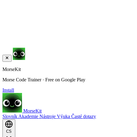
MorseKit
Morse Code Trainer · Free on Google Play
Install
MorseKit
Slovník
Akademie
Nástroje
Výuka
Časté dotazy
CS