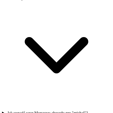
Jak vypadá vzor Morseovy abecedy pro "michal"?