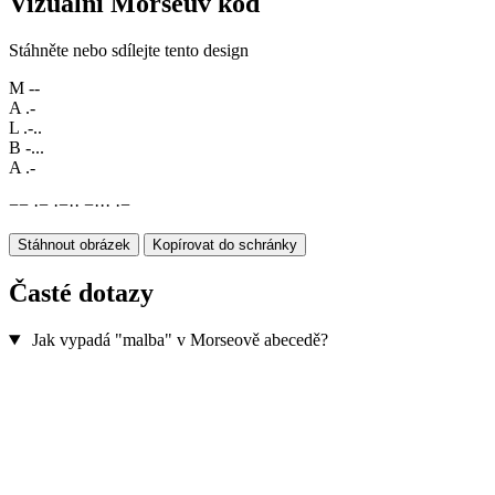
Vizuální Morseův kód
Stáhněte nebo sdílejte tento design
M
--
A
.-
L
.-..
B
-...
A
.-
−
−
·
−
·
−
·
·
−
·
·
·
·
−
Stáhnout obrázek
Kopírovat do schránky
Časté dotazy
Jak vypadá "malba" v Morseově abecedě?