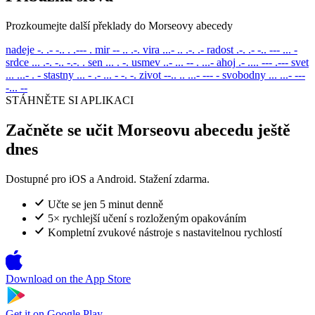
Prozkoumejte další překlady do Morseovy abecedy
nadeje
-. .- -.. . .--- .
mir
-- .. .-.
vira
...- .. .-. .-
radost
.-. .- -.. --- ... -
srdce
... .-. -.. -.-. .
sen
... . -.
usmev
..- ... -- . ...-
ahoj
.- .... --- .---
svet
... ...- . -
stastny
... - .- ... - -. -.
zivot
--.. .. ...- --- -
svobodny
... ...- ---
-... --
STÁHNĚTE SI APLIKACI
Začněte se učit Morseovu abecedu ještě
dnes
Dostupné pro iOS a Android. Stažení zdarma.
Učte se jen 5 minut denně
5× rychlejší učení s rozloženým opakováním
Kompletní zvukové nástroje s nastavitelnou rychlostí
Download on the
App Store
Get it on
Google Play