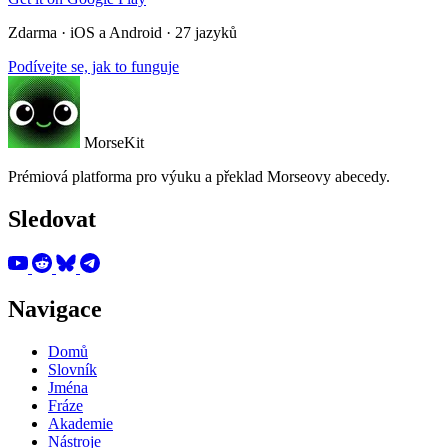
Zdarma · iOS a Android · 27 jazyků
Podívejte se, jak to funguje
MorseKit
Prémiová platforma pro výuku a překlad Morseovy abecedy.
Sledovat
Navigace
Domů
Slovník
Jména
Fráze
Akademie
Nástroje