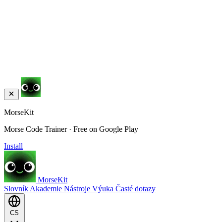
MorseKit
Morse Code Trainer · Free on Google Play
Install
MorseKit
Slovník
Akademie
Nástroje
Výuka
Časté dotazy
CS