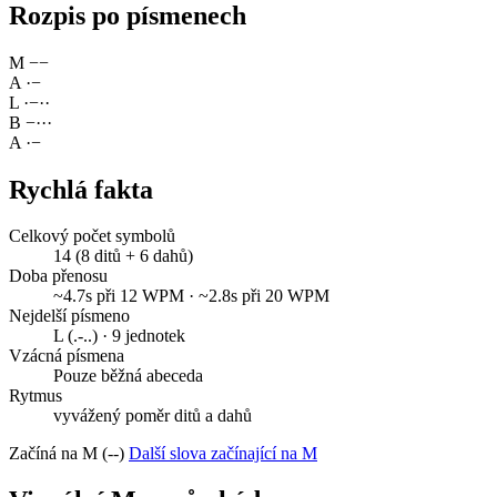
Rozpis po písmenech
M
−
−
A
·
−
L
·
−
·
·
B
−
·
·
·
A
·
−
Rychlá fakta
Celkový počet symbolů
14 (8 ditů + 6 dahů)
Doba přenosu
~4.7s při 12 WPM · ~2.8s při 20 WPM
Nejdelší písmeno
L (.-..) · 9 jednotek
Vzácná písmena
Pouze běžná abeceda
Rytmus
vyvážený poměr ditů a dahů
Začíná na M (--)
Další slova začínající na M