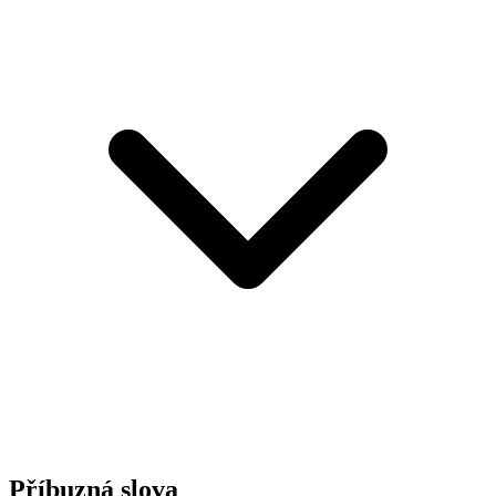
Příbuzná slova