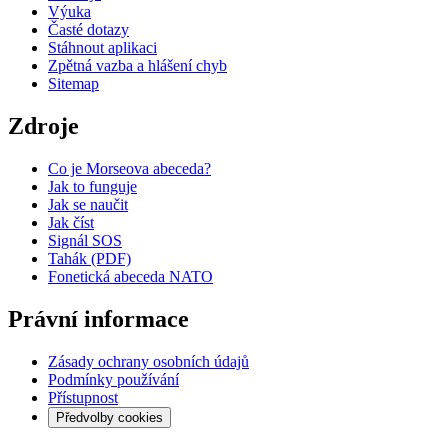
Výuka
Časté dotazy
Stáhnout aplikaci
Zpětná vazba a hlášení chyb
Sitemap
Zdroje
Co je Morseova abeceda?
Jak to funguje
Jak se naučit
Jak číst
Signál SOS
Tahák (PDF)
Fonetická abeceda NATO
Právní informace
Zásady ochrany osobních údajů
Podmínky používání
Přístupnost
Předvolby cookies