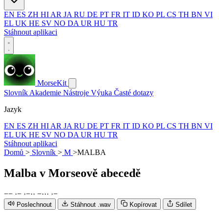
EN
ES
ZH
HI
AR
JA
RU
DE
PT
FR
IT
ID
KO
PL
CS
TH
BN
VI
EL
UK
HE
SV
NO
DA
UR
HU
TR
Stáhnout aplikaci
MorseKit
Slovník
Akademie
Nástroje
Výuka
Časté dotazy
Jazyk
EN
ES
ZH
HI
AR
JA
RU
DE
PT
FR
IT
ID
KO
PL
CS
TH
BN
VI
EL
UK
HE
SV
NO
DA
UR
HU
TR
Stáhnout aplikaci
Domů
>
Slovník
>
M
>
MALBA
Malba
v Morseově abecedě
−
−
·
−
·
−
·
·
−
·
·
·
·
−
Poslechnout
Stáhnout .wav
Kopírovat
Sdílet