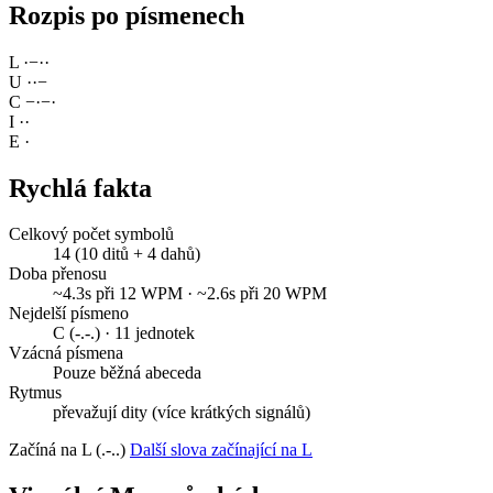
Rozpis po písmenech
L
·
−
·
·
U
·
·
−
C
−
·
−
·
I
·
·
E
·
Rychlá fakta
Celkový počet symbolů
14 (10 ditů + 4 dahů)
Doba přenosu
~4.3s při 12 WPM · ~2.6s při 20 WPM
Nejdelší písmeno
C (-.-.) · 11 jednotek
Vzácná písmena
Pouze běžná abeceda
Rytmus
převažují dity (více krátkých signálů)
Začíná na L (.-..)
Další slova začínající na L