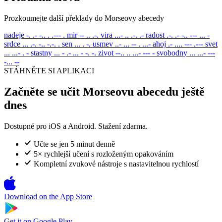
Prozkoumejte další překlady do Morseovy abecedy
nadeje
-. .- -.. . .--- .
mir
-- .. .-.
vira
...- .. .-. .-
radost
.-. .- -.. --- ... -
srdce
... .-. -.. -.-. .
sen
... . -.
usmev
..- ... -- . ...-
ahoj
.- .... --- .---
svet
... ...- . -
stastny
... - .- ... - -. -.
zivot
--.. .. ...- --- -
svobodny
... ...- ---
-... --
STÁHNĚTE SI APLIKACI
Začněte se učit Morseovu abecedu ještě
dnes
Dostupné pro iOS a Android. Stažení zdarma.
Učte se jen 5 minut denně
5× rychlejší učení s rozloženým opakováním
Kompletní zvukové nástroje s nastavitelnou rychlostí
Download on the
App Store
Get it on
Google Play