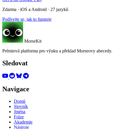
Zdarma · iOS a Android · 27 jazyků
Podívejte se, jak to funguje
MorseKit
Prémiová platforma pro výuku a překlad Morseovy abecedy.
Sledovat
Navigace
Domů
Slovník
Jména
Fráze
Akademie
Nástroje