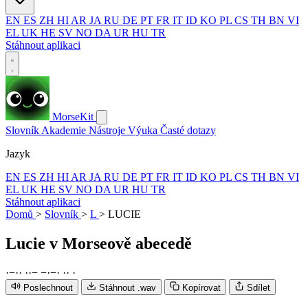
EN
ES
ZH
HI
AR
JA
RU
DE
PT
FR
IT
ID
KO
PL
CS
TH
BN
VI
EL
UK
HE
SV
NO
DA
UR
HU
TR
Stáhnout aplikaci
MorseKit
Slovník
Akademie
Nástroje
Výuka
Časté dotazy
Jazyk
EN
ES
ZH
HI
AR
JA
RU
DE
PT
FR
IT
ID
KO
PL
CS
TH
BN
VI
EL
UK
HE
SV
NO
DA
UR
HU
TR
Stáhnout aplikaci
Domů
>
Slovník
>
L
>
LUCIE
Lucie
v Morseově abecedě
·
−
·
·
·
·
−
−
·
−
·
·
·
·
Poslechnout
Stáhnout .wav
Kopírovat
Sdílet