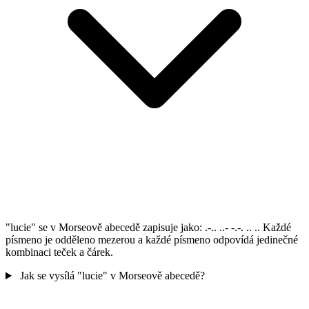
"lucie" se v Morseově abecedě zapisuje jako: .-.. ..- -.-. .. .. Každé
písmeno je odděleno mezerou a každé písmeno odpovídá jedinečné
kombinaci teček a čárek.
Jak se vysílá "lucie" v Morseově abecedě?