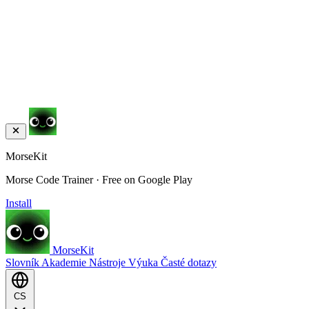
MorseKit
Morse Code Trainer · Free on Google Play
Install
MorseKit
Slovník
Akademie
Nástroje
Výuka
Časté dotazy
CS