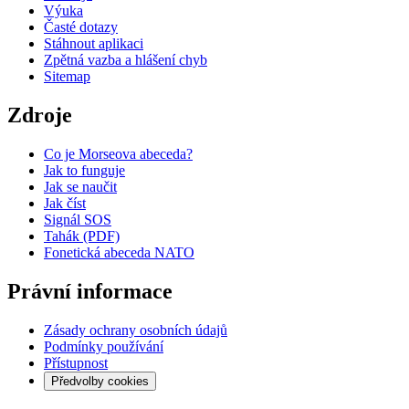
Výuka
Časté dotazy
Stáhnout aplikaci
Zpětná vazba a hlášení chyb
Sitemap
Zdroje
Co je Morseova abeceda?
Jak to funguje
Jak se naučit
Jak číst
Signál SOS
Tahák (PDF)
Fonetická abeceda NATO
Právní informace
Zásady ochrany osobních údajů
Podmínky používání
Přístupnost
Předvolby cookies