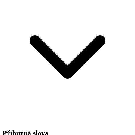
Příbuzná slova