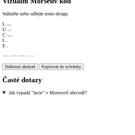
Vizuální Morseův kód
Stáhněte nebo sdílejte tento design
L
.-..
U
..-
C
-.-.
I
..
E
.
·
−
·
·
·
·
−
−
·
−
·
·
·
·
Stáhnout obrázek
Kopírovat do schránky
Časté dotazy
Jak vypadá "lucie" v Morseově abecedě?