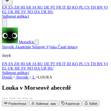
EN
ES
ZH
HI
AR
JA
RU
DE
PT
FR
IT
ID
KO
PL
CS
TH
BN
VI
EL
UK
HE
SV
NO
DA
UR
HU
Stáhnout aplikaci
MorseKit
Slovník
Akademie
Nástroje
Výuka
Časté dotazy
Jazyk
EN
ES
ZH
HI
AR
JA
RU
DE
PT
FR
IT
ID
KO
PL
CS
TH
BN
VI
EL
UK
HE
SV
NO
DA
UR
HU
Stáhnout aplikaci
Domů
>
Slovník
>
L
>
LOUKA
Louka
v Morseově abecedě
·
−
·
·
−
−
−
·
·
−
−
·
−
·
−
Poslechnout
Stáhnout .wav
Kopírovat
Sdílet