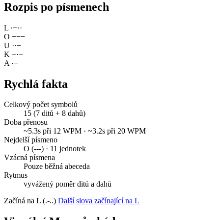
Rozpis po písmenech
L
·
−
·
·
O
−
−
−
U
·
·
−
K
−
·
−
A
·
−
Rychlá fakta
Celkový počet symbolů
15 (7 ditů + 8 dahů)
Doba přenosu
~5.3s při 12 WPM · ~3.2s při 20 WPM
Nejdelší písmeno
O (---) · 11 jednotek
Vzácná písmena
Pouze běžná abeceda
Rytmus
vyvážený poměr ditů a dahů
Začíná na L (.-..)
Další slova začínající na L