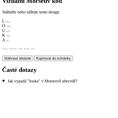
Vizuální Morseův kód
Stáhněte nebo sdílejte tento design
L
.-..
O
---
U
..-
K
-.-
A
.-
·
−
·
·
−
−
−
·
·
−
−
·
−
·
−
Stáhnout obrázek
Kopírovat do schránky
Časté dotazy
Jak vypadá "louka" v Morseově abecedě?