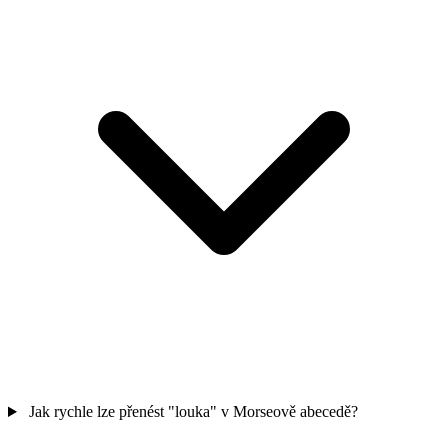
Jak rychle lze přenést "louka" v Morseově abecedě?