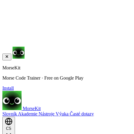
MorseKit
Morse Code Trainer · Free on Google Play
Install
MorseKit
Slovník
Akademie
Nástroje
Výuka
Časté dotazy
CS