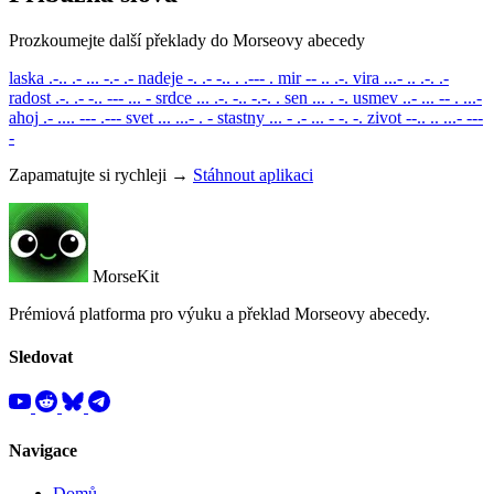
Prozkoumejte další překlady do Morseovy abecedy
laska
.-.. .- ... -.- .-
nadeje
-. .- -.. . .--- .
mir
-- .. .-.
vira
...- .. .-. .-
radost
.-. .- -.. --- ... -
srdce
... .-. -.. -.-. .
sen
... . -.
usmev
..- ... -- . ...-
ahoj
.- .... --- .---
svet
... ...- . -
stastny
... - .- ... - -. -.
zivot
--.. .. ...- ---
-
Zapamatujte si rychleji →
Stáhnout aplikaci
MorseKit
Prémiová platforma pro výuku a překlad Morseovy abecedy.
Sledovat
Navigace
Domů