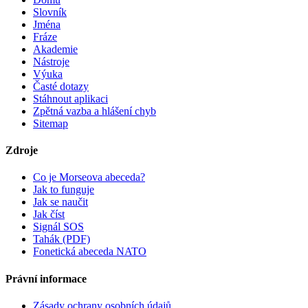
Slovník
Jména
Fráze
Akademie
Nástroje
Výuka
Časté dotazy
Stáhnout aplikaci
Zpětná vazba a hlášení chyb
Sitemap
Zdroje
Co je Morseova abeceda?
Jak to funguje
Jak se naučit
Jak číst
Signál SOS
Tahák (PDF)
Fonetická abeceda NATO
Právní informace
Zásady ochrany osobních údajů