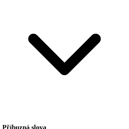
Příbuzná slova