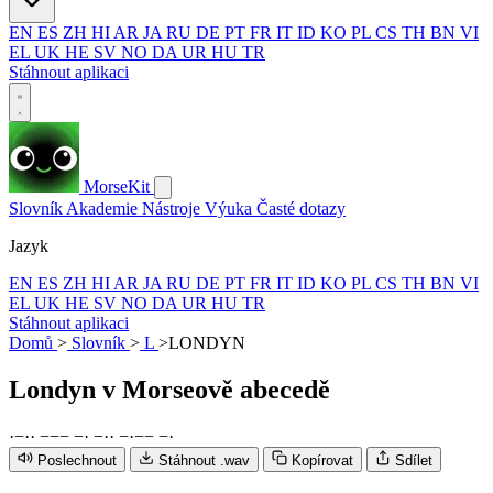
EN
ES
ZH
HI
AR
JA
RU
DE
PT
FR
IT
ID
KO
PL
CS
TH
BN
VI
EL
UK
HE
SV
NO
DA
UR
HU
TR
Stáhnout aplikaci
MorseKit
Slovník
Akademie
Nástroje
Výuka
Časté dotazy
Jazyk
EN
ES
ZH
HI
AR
JA
RU
DE
PT
FR
IT
ID
KO
PL
CS
TH
BN
VI
EL
UK
HE
SV
NO
DA
UR
HU
TR
Stáhnout aplikaci
Domů
>
Slovník
>
L
>
LONDYN
Londyn
v Morseově abecedě
·
−
·
·
−
−
−
−
·
−
·
·
−
·
−
−
−
·
Poslechnout
Stáhnout .wav
Kopírovat
Sdílet