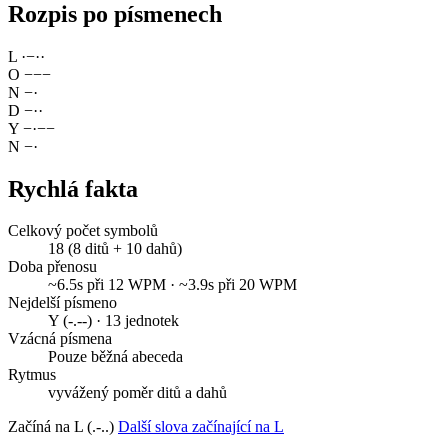
Rozpis po písmenech
L
·
−
·
·
O
−
−
−
N
−
·
D
−
·
·
Y
−
·
−
−
N
−
·
Rychlá fakta
Celkový počet symbolů
18 (8 ditů + 10 dahů)
Doba přenosu
~6.5s při 12 WPM · ~3.9s při 20 WPM
Nejdelší písmeno
Y (-.--) · 13 jednotek
Vzácná písmena
Pouze běžná abeceda
Rytmus
vyvážený poměr ditů a dahů
Začíná na L (.-..)
Další slova začínající na L