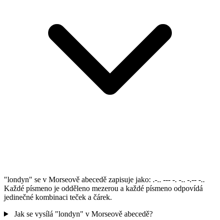
"londyn" se v Morseově abecedě zapisuje jako: .-.. --- -. -.. -.-- -..
Každé písmeno je odděleno mezerou a každé písmeno odpovídá
jedinečné kombinaci teček a čárek.
Jak se vysílá "londyn" v Morseově abecedě?