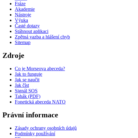
Fráze
Akademie
Nástroje
Výuka
Časté dotazy
Stáhnout aplikaci
Zpětná vazba a hlášení chyb
Sitemap
Zdroje
Co je Morseova abeceda?
Jak to funguje
Jak se naučit
Jak číst
Signál SOS
Tahák (PDF)
Fonetická abeceda NATO
Právní informace
Zásady ochrany osobních údajů
Podmínky používání