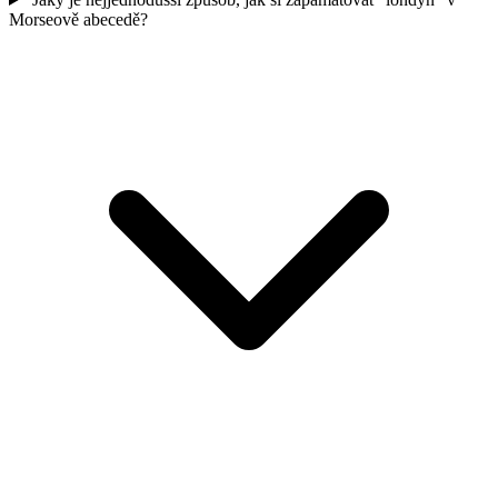
Morseově abecedě?