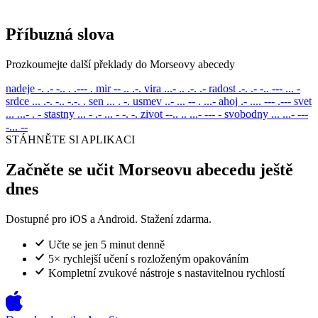
Příbuzná slova
Prozkoumejte další překlady do Morseovy abecedy
nadeje
-. .- -.. . .--- .
mir
-- .. .-.
vira
...- .. .-. .-
radost
.-. .- -.. --- ... -
srdce
... .-. -.. -.-. .
sen
... . -.
usmev
..- ... -- . ...-
ahoj
.- .... --- .---
svet
... ...- . -
stastny
... - .- ... - -. -.
zivot
--.. .. ...- --- -
svobodny
... ...- ---
-... --
STÁHNĚTE SI APLIKACI
Začněte se učit Morseovu abecedu ještě
dnes
Dostupné pro iOS a Android. Stažení zdarma.
Učte se jen 5 minut denně
5× rychlejší učení s rozloženým opakováním
Kompletní zvukové nástroje s nastavitelnou rychlostí