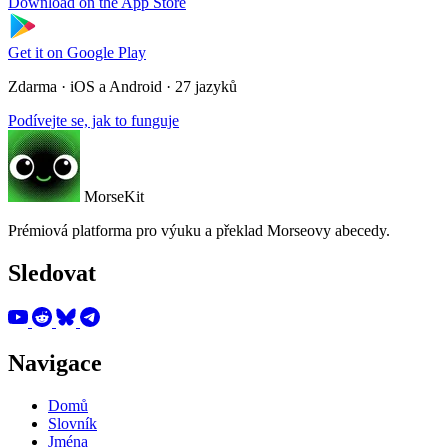
Download on the
App Store
Get it on
Google Play
Zdarma · iOS a Android · 27 jazyků
Podívejte se, jak to funguje
MorseKit
Prémiová platforma pro výuku a překlad Morseovy abecedy.
Sledovat
Navigace
Domů
Slovník
Jména