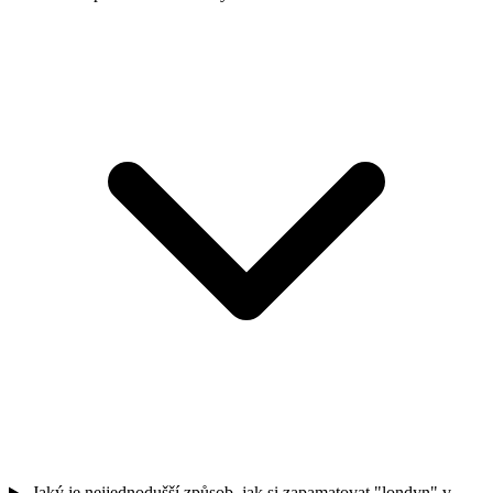
Jaký je nejjednodušší způsob, jak si zapamatovat "londyn" v