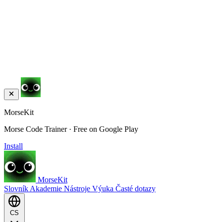
MorseKit
Morse Code Trainer · Free on Google Play
Install
MorseKit
Slovník
Akademie
Nástroje
Výuka
Časté dotazy
CS