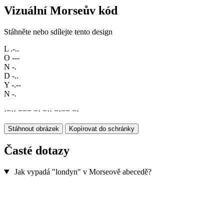
Vizuální Morseův kód
Stáhněte nebo sdílejte tento design
L
.-..
O
---
N
-.
D
-..
Y
-.--
N
-.
·
−
·
·
−
−
−
−
·
−
·
·
−
·
−
−
−
·
Stáhnout obrázek
Kopírovat do schránky
Časté dotazy
Jak vypadá "londyn" v Morseově abecedě?