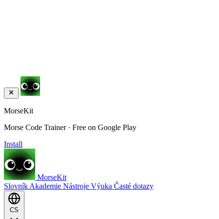
MorseKit
Morse Code Trainer · Free on Google Play
Install
MorseKit
Slovník
Akademie
Nástroje
Výuka
Časté dotazy
CS