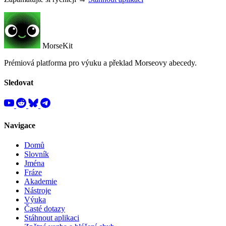
MorseKit
Prémiová platforma pro výuku a překlad Morseovy abecedy.
Sledovat
Navigace
Domů
Slovník
Jména
Fráze
Akademie
Nástroje
Výuka
Časté dotazy
Stáhnout aplikaci