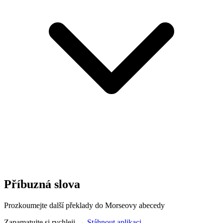
Příbuzná slova
Prozkoumejte další překlady do Morseovy abecedy
Zapamatujte si rychleji →
Stáhnout aplikaci