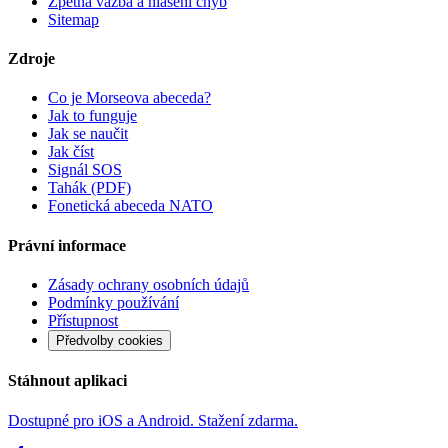
Zpětná vazba a hlášení chyb
Sitemap
Zdroje
Co je Morseova abeceda?
Jak to funguje
Jak se naučit
Jak číst
Signál SOS
Tahák (PDF)
Fonetická abeceda NATO
Právní informace
Zásady ochrany osobních údajů
Podmínky používání
Přístupnost
Předvolby cookies
Stáhnout aplikaci
Dostupné pro iOS a Android. Stažení zdarma.