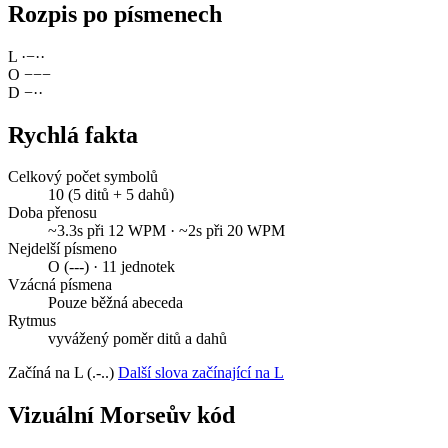
Rozpis po písmenech
L
·
−
·
·
O
−
−
−
D
−
·
·
Rychlá fakta
Celkový počet symbolů
10 (5 ditů + 5 dahů)
Doba přenosu
~3.3s při 12 WPM · ~2s při 20 WPM
Nejdelší písmeno
O (---) · 11 jednotek
Vzácná písmena
Pouze běžná abeceda
Rytmus
vyvážený poměr ditů a dahů
Začíná na L (.-..)
Další slova začínající na L
Vizuální Morseův kód