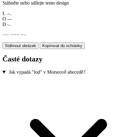
Stáhněte nebo sdílejte tento design
L
.-..
O
---
D
-..
·
−
·
·
−
−
−
−
·
·
Stáhnout obrázek
Kopírovat do schránky
Časté dotazy
Jak vypadá "lod" v Morseově abecedě?