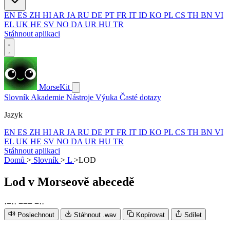
EN
ES
ZH
HI
AR
JA
RU
DE
PT
FR
IT
ID
KO
PL
CS
TH
BN
VI
EL
UK
HE
SV
NO
DA
UR
HU
TR
Stáhnout aplikaci
MorseKit
Slovník
Akademie
Nástroje
Výuka
Časté dotazy
Jazyk
EN
ES
ZH
HI
AR
JA
RU
DE
PT
FR
IT
ID
KO
PL
CS
TH
BN
VI
EL
UK
HE
SV
NO
DA
UR
HU
TR
Stáhnout aplikaci
Domů
>
Slovník
>
L
>
LOD
Lod
v Morseově abecedě
·
−
·
·
−
−
−
−
·
·
Poslechnout
Stáhnout .wav
Kopírovat
Sdílet