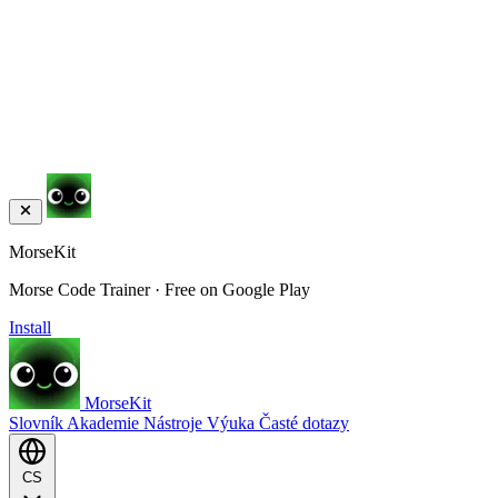
MorseKit
Morse Code Trainer · Free on Google Play
Install
MorseKit
Slovník
Akademie
Nástroje
Výuka
Časté dotazy
CS