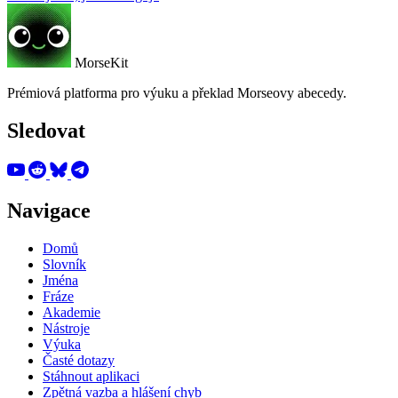
MorseKit
Prémiová platforma pro výuku a překlad Morseovy abecedy.
Sledovat
Navigace
Domů
Slovník
Jména
Fráze
Akademie
Nástroje
Výuka
Časté dotazy
Stáhnout aplikaci
Zpětná vazba a hlášení chyb