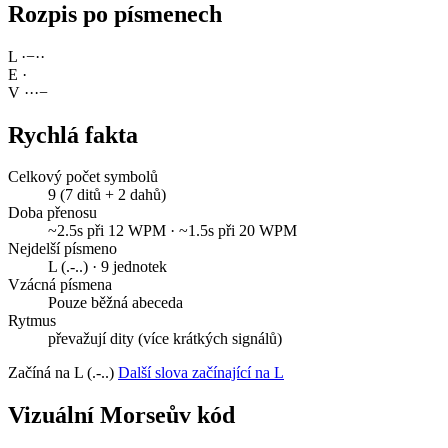
Rozpis po písmenech
L
·
−
·
·
E
·
V
·
·
·
−
Rychlá fakta
Celkový počet symbolů
9 (7 ditů + 2 dahů)
Doba přenosu
~2.5s při 12 WPM · ~1.5s při 20 WPM
Nejdelší písmeno
L (.-..) · 9 jednotek
Vzácná písmena
Pouze běžná abeceda
Rytmus
převažují dity (více krátkých signálů)
Začíná na L (.-..)
Další slova začínající na L
Vizuální Morseův kód