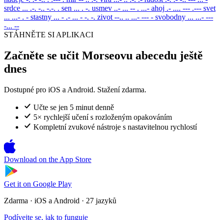
srdce
... .-. -.. -.-. .
sen
... . -.
usmev
..- ... -- . ...-
ahoj
.- .... --- .---
svet
... ...- . -
stastny
... - .- ... - -. -.
zivot
--.. .. ...- --- -
svobodny
... ...- ---
-... --
STÁHNĚTE SI APLIKACI
Začněte se učit Morseovu abecedu ještě
dnes
Dostupné pro iOS a Android. Stažení zdarma.
Učte se jen 5 minut denně
5× rychlejší učení s rozloženým opakováním
Kompletní zvukové nástroje s nastavitelnou rychlostí
Download on the
App Store
Get it on
Google Play
Zdarma · iOS a Android · 27 jazyků
Podívejte se, jak to funguje