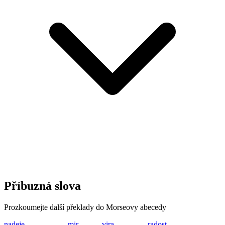
Příbuzná slova
Prozkoumejte další překlady do Morseovy abecedy
nadeje
-. .- -.. . .--- .
mir
-- .. .-.
vira
...- .. .-. .-
radost
.-. .- -.. --- ... -