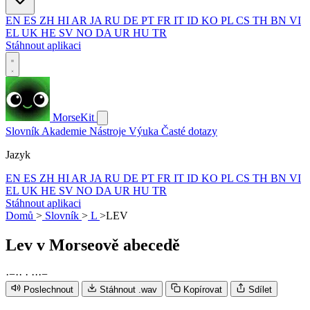
EN
ES
ZH
HI
AR
JA
RU
DE
PT
FR
IT
ID
KO
PL
CS
TH
BN
VI
EL
UK
HE
SV
NO
DA
UR
HU
TR
Stáhnout aplikaci
MorseKit
Slovník
Akademie
Nástroje
Výuka
Časté dotazy
Jazyk
EN
ES
ZH
HI
AR
JA
RU
DE
PT
FR
IT
ID
KO
PL
CS
TH
BN
VI
EL
UK
HE
SV
NO
DA
UR
HU
TR
Stáhnout aplikaci
Domů
>
Slovník
>
L
>
LEV
Lev
v Morseově abecedě
·
−
·
·
·
·
·
·
−
Poslechnout
Stáhnout .wav
Kopírovat
Sdílet