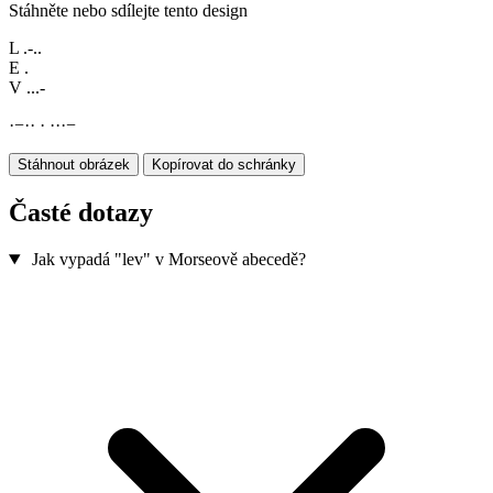
Stáhněte nebo sdílejte tento design
L
.-..
E
.
V
...-
·
−
·
·
·
·
·
·
−
Stáhnout obrázek
Kopírovat do schránky
Časté dotazy
Jak vypadá "lev" v Morseově abecedě?